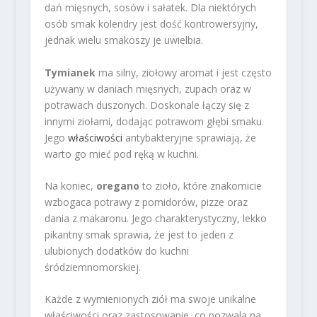
dań mięsnych, sosów i sałatek. Dla niektórych
osób smak kolendry jest dość kontrowersyjny,
jednak wielu smakoszy je uwielbia.
Tymianek
ma silny, ziołowy aromat i jest często
używany w daniach mięsnych, zupach oraz w
potrawach duszonych. Doskonale łączy się z
innymi ziołami, dodając potrawom głębi smaku.
Jego
właściwości
antybakteryjne sprawiają, że
warto go mieć pod ręką w kuchni.
Na koniec,
oregano
to zioło, które znakomicie
wzbogaca potrawy z pomidorów, pizze oraz
dania z makaronu. Jego charakterystyczny, lekko
pikantny smak sprawia, że jest to jeden z
ulubionych dodatków do kuchni
śródziemnomorskiej.
Każde z wymienionych ziół ma swoje unikalne
właściwości oraz zastosowanie, co pozwala na