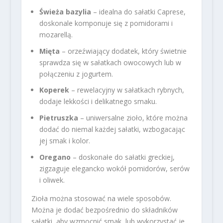
Świeża bazylia
– idealna do sałatki Caprese,
doskonale komponuje się z pomidorami i
mozarellą.
Mięta
– orzeźwiający dodatek, który świetnie
sprawdza się w sałatkach owocowych lub w
połączeniu z jogurtem.
Koperek
– rewelacyjny w sałatkach rybnych,
dodaje lekkości i delikatnego smaku.
Pietruszka
– uniwersalne zioło, które można
dodać do niemal każdej sałatki, wzbogacając
jej smak i kolor.
Oregano
– doskonałe do sałatki greckiej,
zigzaguje elegancko wokół pomidorów, serów
i oliwek.
Zioła można stosować na wiele sposobów.
Można je dodać bezpośrednio do składników
sałatki, aby wzmocnić smak, lub wykorzystać je