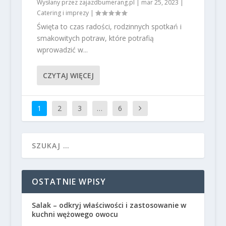
Wysłany przez
zajazdbumerang.pl
|
mar 25, 2023
|
Catering i imprezy
|
Święta to czas radości, rodzinnych spotkań i
smakowitych potraw, które potrafią
wprowadzić w...
CZYTAJ WIĘCEJ
1
2
3
…
6
OSTATNIE WPISY
Salak – odkryj właściwości i zastosowanie w
kuchni wężowego owocu