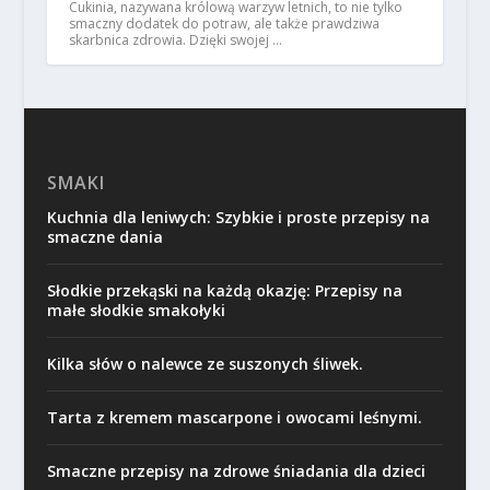
Cukinia, nazywana królową warzyw letnich, to nie tylko
smaczny dodatek do potraw, ale także prawdziwa
skarbnica zdrowia. Dzięki swojej …
SMAKI
Kuchnia dla leniwych: Szybkie i proste przepisy na
smaczne dania
Słodkie przekąski na każdą okazję: Przepisy na
małe słodkie smakołyki
Kilka słów o nalewce ze suszonych śliwek.
Tarta z kremem mascarpone i owocami leśnymi.
Smaczne przepisy na zdrowe śniadania dla dzieci