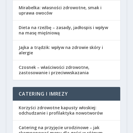
Mirabelka: własności zdrowotne, smak i
uprawa owoców
Dieta na rzeźbę – zasady, jadłospis i wpływ
na masę mięśniową
Jajka a trądzik: wpływ na zdrowie skóry i
alergie
Czosnek – właściwości zdrowotne,
zastosowanie i przeciwwskazania
CATERING I IMREZY
Korzyści zdrowotne kapusty włoskiej:
odchudzanie i profilaktyka nowotworów
Catering na przyjęcie urodzinowe – jak
skomponować menu dla gości w różnym