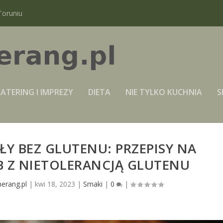
Toruniu
ATERING I IMPREZY
DIETA
NIE TYLKO KUCHNIA
S
Y BEZ GLUTENU: PRZEPISY NA
B Z NIETOLERANCJĄ GLUTENU
erang.pl
|
kwi 18, 2023
|
Smaki
|
0
|