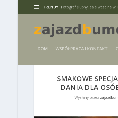
TRENDY:
Fotograf ślubny, sala weselna w 
DOM
WSPÓŁPRACA I KONTAKT
C
SMAKOWE SPECJAŁ
DANIA DLA OSÓ
Wysłany przez
zajazdbum