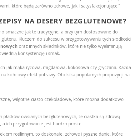
mi, które będą zarówno zdrowe, jak i satysfakcjonujące.”
PRZEPISY NA DESERY BEZGLUTENOWE?
o smaczne jak te tradycyjne, a przy tym dostosowane do
ją glutenu. Kluczem do sukcesu w przygotowywaniu tych słodkości
enowych
oraz innych składników, które nie tylko wyeliminują
wiednią konsystencję i smak.
ich jak mąka ryżowa, migdałowa, kokosowa czy gryczana. Każda
a na końcowy efekt potrawy. Oto kilka popularnych propozycji na
yszne, wilgotne ciasto czekoladowe, które można dodatkowo
m płatków owsianych bezglutenowych, te ciastka są zdrową
, a ich przygotowanie jest bardzo proste.
lekiem roślinnym, to doskonałe, zdrowe i pyszne danie, które