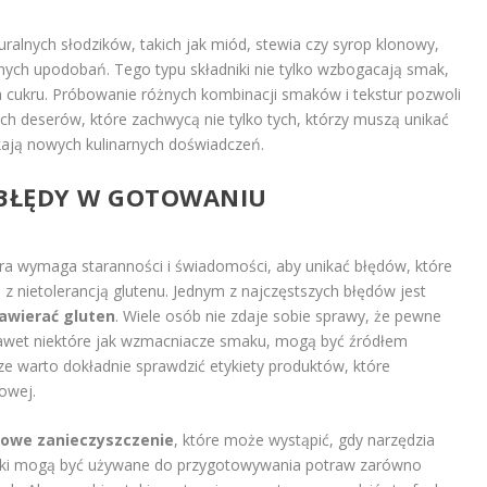
uralnych słodzików, takich jak miód, stewia czy syrop klonowy,
ch upodobań. Tego typu składniki nie tylko wzbogacają smak,
a cukru. Próbowanie różnych kombinacji smaków i tekstur pozwoli
ch deserów, które zachwycą nie tylko tych, którzy muszą unikać
zukają nowych kulinarnych doświadczeń.
E BŁĘDY W GOTOWANIU
ra wymaga staranności i świadomości, aby unikać błędów, które
 nietolerancją glutenu. Jednym z najczęstszych błędów jest
awierać gluten
. Wiele osób nie zdaje sobie sprawy, że pewne
 nawet niektóre jak wzmacniacze smaku, mogą być źródłem
e warto dokładnie sprawdzić etykiety produktów, które
owej.
żowe zanieczyszczenie
, które może wystąpić, gdy narzędzia
rniki mogą być używane do przygotowywania potraw zarówno