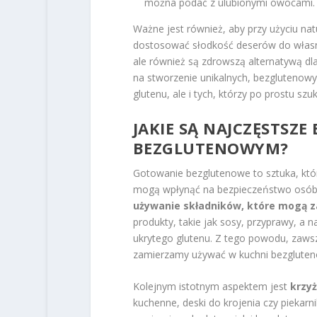
można podać z ulubionymi owocami.
Ważne jest również, aby przy użyciu nat
dostosować słodkość deserów do własny
ale również są zdrowszą alternatywą dl
na stworzenie unikalnych, bezglutenowy
glutenu, ale i tych, którzy po prostu s
JAKIE SĄ NAJCZĘSTSZ
BEZGLUTENOWYM?
Gotowanie bezglutenowe to sztuka, któ
mogą wpłynąć na bezpieczeństwo osób z
używanie składników, które mogą z
produkty, takie jak sosy, przyprawy, a
ukrytego glutenu. Z tego powodu, zawsz
zamierzamy używać w kuchni bezgluten
Kolejnym istotnym aspektem jest
krzy
kuchenne, deski do krojenia czy pieka