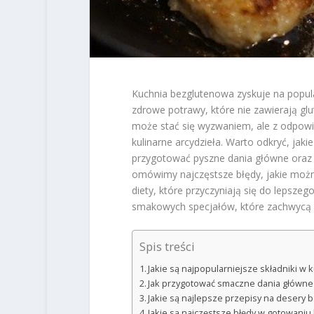
Kuchnia bezglutenowa zyskuje na popul
zdrowe potrawy, które nie zawierają glu
może stać się wyzwaniem, ale z odpowi
kulinarne arcydzieła. Warto odkryć, jaki
przygotować pyszne dania główne oraz
omówimy najczęstsze błędy, jakie można
diety, które przyczyniają się do lepsz
smakowych specjałów, które zachwycą 
Spis treści
Jakie są najpopularniejsze składniki w
Jak przygotować smaczne dania główne
Jakie są najlepsze przepisy na desery
Jakie są najczęstsze błędy w gotowani