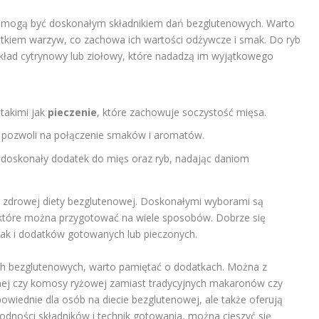
ież mogą być doskonałym składnikiem dań bezglutenowych. Warto
atkiem warzyw, co zachowa ich wartości odżywcze i smak. Do ryb
ład cytrynowy lub ziołowy, które nadadzą im wyjątkowego
takimi jak
pieczenie
, które zachowuje soczystość mięsa.
 pozwoli na połączenie smaków i aromatów.
oskonały dodatek do mięs oraz ryb, nadając daniom
 zdrowej diety bezglutenowej. Doskonałymi wyborami są
, które można przygotować na wiele sposobów. Dobrze się
jak i dodatków gotowanych lub pieczonych.
 bezglutenowych, warto pamiętać o dodatkach. Można z
nej czy komosy ryżowej zamiast tradycyjnych makaronów czy
powiednie dla osób na diecie bezglutenowej, ale także oferują
dności składników i technik gotowania, można cieszyć się