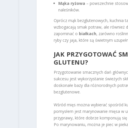
Mąka ryżowa
– powszechnie stosow
naleśników.
Oprócz mąk bezglutenowych, kuchnia ta
wzbogacają smak potraw, ale również 
zapominać o
białkach
, zarówno roślinn
ryby czy jaja, które są świetnym uzupeł
JAK PRZYGOTOWAĆ SM
GLUTENU?
Przygotowanie smacznych dań głównych b
sukcesu jest wykorzystanie świeżych sk
doskonałe bazy dla różnorodnych potra
bezglutenowe.
Wśród mięs można wybierać spośród ku
pomysłem jest marynowanie mięsa w u
przyprawy, które dobrze komponują się
Po marynowaniu, można je piec w piekarn