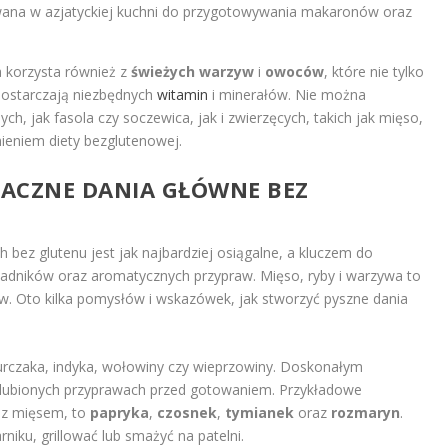
ana w azjatyckiej kuchni do przygotowywania makaronów oraz
 korzysta również z
świeżych warzyw
i
owoców
, które nie tylko
dostarczają niezbędnych
witamin
i minerałów. Nie można
ych, jak fasola czy soczewica, jak i zwierzęcych, takich jak mięso,
nieniem diety bezglutenowej.
ACZNE DANIA GŁÓWNE BEZ
ez glutenu jest jak najbardziej osiągalne, a kluczem do
ładników oraz aromatycznych przypraw. Mięso, ryby i warzywa to
w. Oto kilka pomysłów i wskazówek, jak stworzyć pyszne dania
rczaka, indyka, wołowiny czy wieprzowiny. Doskonałym
lubionych przyprawach przed gotowaniem. Przykładowe
 z mięsem, to
papryka
,
czosnek
,
tymianek
oraz
rozmaryn
.
iku, grillować lub smażyć na patelni.