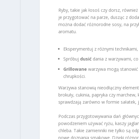
Ryby, takie jak łosoś czy dorsz, równ
je przygotować na parze, dusząc z dod
można dodać różnorodne sosy, na przyk
aromatu.
Eksperymentuj z różnymi technikami, 
Spróbuj
dusić
dania z warzywami, co
Grillowane
warzywa mogą stanowić d
chrupkości.
Warzywa stanowią nieodłączny element
brokuły, cukinia, papryka czy marchew
sprawdzają zarówno w formie sałatek, 
Podczas przygotowywania dań głównych
powodzeniem używać ryżu, kaszy jagla
chleba. Takie zamienniki nie tylko są od
nowe doznania smakowe. Dzięki różnoro