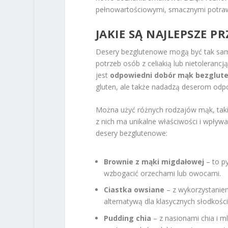
pełnowartościowymi, smacznymi potrawa
JAKIE SĄ NAJLEPSZE 
Desery bezglutenowe mogą być tak sam
potrzeb osób z celiakią lub nietoleranc
jest
odpowiedni dobór mąk bezglut
gluten, ale także nadadzą deserom odpo
Można użyć różnych rodzajów mąk, tak
z nich ma unikalne właściwości i wpływ
desery bezglutenowe:
Brownie z mąki migdałowej
– to p
wzbogacić orzechami lub owocami.
Ciastka owsiane
– z wykorzystanie
alternatywą dla klasycznych słodkości
Pudding chia
– z nasionami chia i m