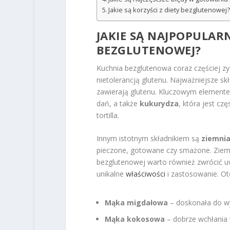
Jakie są korzyści z diety bezglutenowej
JAKIE SĄ NAJPOPULAR
BEZGLUTENOWEJ?
Kuchnia bezglutenowa coraz częściej zys
nietolerancją glutenu. Najważniejsze skła
zawierają glutenu. Kluczowym element
dań, a także
kukurydza
, która jest c
tortilla.
Innym istotnym składnikiem są
ziemnia
pieczone, gotowane czy smażone. Ziemni
bezglutenowej warto również zwrócić 
unikalne
właściwości
i zastosowanie. Ot
Mąka migdałowa
– doskonała do wy
Mąka kokosowa
– dobrze wchłania 