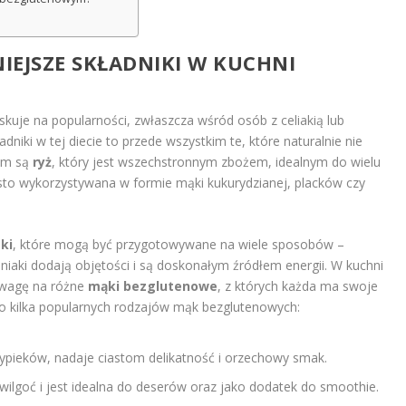
?
NIEJSZE SKŁADNIKI W KUCHNI
kuje na popularności, zwłaszcza wśród osób z celiakią lub
dniki w tej diecie to przede wszystkim te, które naturalnie nie
em są
ryż
, który jest wszechstronnym zbożem, idealnym do wielu
zęsto wykorzystywana w formie mąki kukurydzianej, placków czy
ki
, które mogą być przygotowywane na wiele sposobów –
aki dodają objętości i są doskonałym źródłem energii. W kuchni
uwagę na różne
mąki bezglutenowe
, z których każda ma swoje
o kilka popularnych rodzajów mąk bezglutenowych:
pieków, nadaje ciastom delikatność i orzechowy smak.
wilgoć i jest idealna do deserów oraz jako dodatek do smoothie.