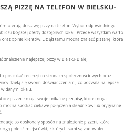
SZĄ PIZZĘ NA TELEFON W BIELSKU-
, które oferują dostawę pizzy na telefon. Wybór odpowiedniego
bliczu bogatej oferty dostępnych lokali. Przede wszystkim warto
oraz opinie klientów. Dzięki temu można znaleźć pizzerię, która
 znalezienie najlepszej pizzy w Bielsku-Białej:
o poszukać recenzji na stronach społecznościowych oraz
nicy dzielą się swoimi doświadczeniami, co pozwala na lepsze
i w danym lokalu.
tóre pizzerie mają swoje unikalne
przepisy
, które mogą
sto można spotkać ciekawe połączenia składników lub oryginalne
.
dacje to doskonały sposób na znalezienie pizzerii, która
gą polecić miejscówki, z których sami są zadowoleni.