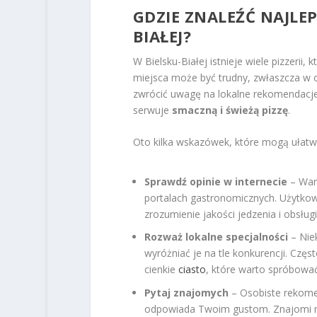
GDZIE ZNALEŹĆ NAJLEP
BIAŁEJ?
W Bielsku-Białej istnieje wiele pizzerii
miejsca może być trudny, zwłaszcza w o
zwrócić uwagę na lokalne rekomendacje 
serwuje
smaczną i świeżą pizzę
.
Oto kilka wskazówek, które mogą ułatwić
Sprawdź opinie w internecie
– Wart
portalach gastronomicznych. Użytkow
zrozumienie jakości jedzenia i obsług
Rozważ lokalne specjalności
– Niek
wyróżniać je na tle konkurencji. Czę
cienkie
ciasto
, które warto spróbować
Pytaj znajomych
– Osobiste rekomen
odpowiada Twoim gustom. Znajomi mo