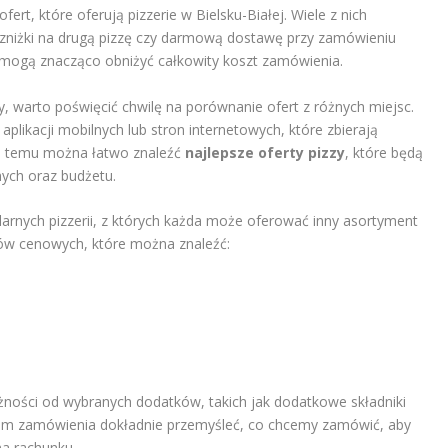
rt, które oferują pizzerie w Bielsku-Białej. Wiele z nich
 zniżki na drugą pizzę czy darmową dostawę przy zamówieniu
y mogą znacząco obniżyć całkowity koszt zamówienia.
y, warto poświęcić chwilę na porównanie ofert z różnych miejsc.
aplikacji mobilnych lub stron internetowych, które zbierają
ęki temu można łatwo znaleźć
najlepsze oferty pizzy
, które będą
nych oraz budżetu.
larnych pizzerii, z których każda może oferować inny asortyment
łów cenowych, które można znaleźć:
żności od wybranych dodatków, takich jak dodatkowe składniki
iem zamówienia dokładnie przemyśleć, co chcemy zamówić, aby
na rachunku.