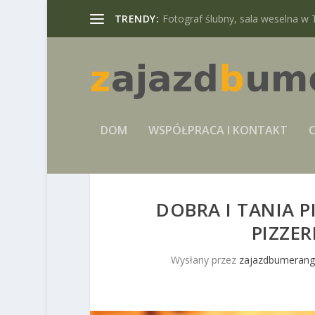
TRENDY:
Fotograf ślubny, sala weselna w 
DOM
WSPÓŁPRACA I KONTAKT
C
DOBRA I TANIA P
PIZZER
Wysłany przez
zajazdbumerang.