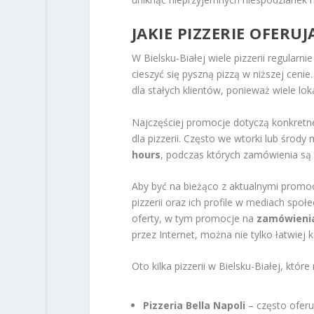
JAKIE PIZZERIE OFERUJ
W Bielsku-Białej wiele pizzerii regular
cieszyć się pyszną pizzą w niższej ceni
dla stałych klientów, ponieważ wiele lok
Najczęściej promocje dotyczą konkretneg
dla pizzerii. Często we wtorki lub środ
hours
, podczas których zamówienia są 
Aby być na bieżąco z aktualnymi promoc
pizzerii oraz ich profile w mediach sp
oferty, w tym promocje na
zamówienia
przez Internet, można nie tylko łatwiej 
Oto kilka pizzerii w Bielsku-Białej, któ
Pizzeria Bella Napoli
– często oferu