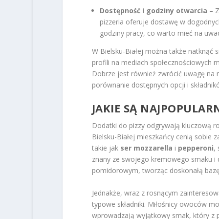
Dostępność i godziny otwarcia
– Z
pizzeria oferuje dostawę w dogodnyc
godziny pracy, co warto mieć na uwa
W Bielsku-Białej można także natknąć się
profili na mediach społecznościowych m
Dobrze jest również zwrócić uwagę na me
porównanie dostępnych opcji i składnik
JAKIE SĄ NAJPOPULARN
Dodatki do pizzy odgrywają kluczową ro
Bielsku-Białej mieszkańcy cenią sobie 
takie jak
ser mozzarella
i
pepperoni
,
znany ze swojego kremowego smaku i do
pomidorowym, tworząc doskonałą bazę d
Jednakże, wraz z rosnącym zainteresowa
typowe składniki. Miłośnicy owoców mor
wprowadzają wyjątkowy smak, który z 