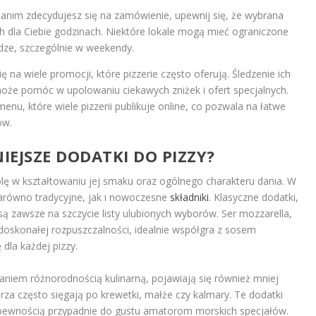
anim zdecydujesz się na zamówienie, upewnij się, że wybrana
h dla Ciebie godzinach. Niektóre lokale mogą mieć ograniczone
dze, szczególnie w weekendy.
 na wiele promocji, które pizzerie często oferują. Śledzenie ich
oże pomóc w upolowaniu ciekawych zniżek i ofert specjalnych.
nu, które wiele pizzerii publikuje online, co pozwala na łatwe
ów.
IEJSZE DODATKI DO PIZZY?
lę w kształtowaniu jej smaku oraz ogólnego charakteru dania. W
zarówno tradycyjne, jak i nowoczesne
składniki
. Klasyczne dodatki,
 są zawsze na szczycie listy ulubionych wyborów. Ser mozzarella,
skonałej rozpuszczalności, idealnie współgra z sosem
la każdej pizzy.
niem różnorodnością kulinarną, pojawiają się również mniej
za często sięgają po krewetki, małże czy kalmary. Te dodatki
pewnością przypadnie do gustu amatorom morskich specjałów.