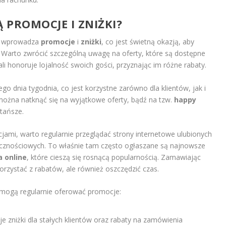
Ą PROMOCJE I ZNIŻKI?
nie wprowadza
promocje
i
zniżki
, co jest świetną okazją, aby
e. Warto zwrócić szczególną uwagę na oferty, które są dostępne
ali honoruje lojalność swoich gości, przyznając im różne rabaty.
o dnia tygodnia, co jest korzystne zarówno dla klientów, jak i
y można natknąć się na wyjątkowe oferty, bądź na tzw.
happy
tańsze.
jami, warto regularnie przeglądać strony internetowe ulubionych
ołecznościowych. To właśnie tam często ogłaszane są najnowsze
 online
, które cieszą się rosnącą popularnością. Zamawiając
korzystać z rabatów, ale również oszczędzić czas.
re mogą regularnie oferować promocje:
je zniżki dla stałych klientów oraz rabaty na zamówienia