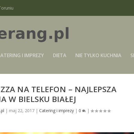
Toruniu
ATERING I IMPREZY
DIETA
NIE TYLKO KUCHNIA
S
IZZA NA TELEFON – NAJLEPSZA
IA W BIELSKU BIAŁEJ
pl
|
maj 22, 2017
|
Catering i imprezy
|
0
|