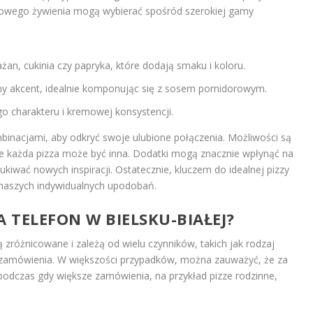
drowego żywienia mogą wybierać spośród szerokiej gamy
łażan, cukinia czy papryka, które dodają smaku i koloru.
ony akcent, idealnie komponując się z sosem pomidorowym.
ego charakteru i kremowej konsystencji.
nacjami, aby odkryć swoje ulubione połączenia. Możliwości są
że każda pizza może być inna. Dodatki mogą znacznie wpłynąć na
iwać nowych inspiracji. Ostatecznie, kluczem do idealnej pizzy
 naszych indywidualnych upodobań.
NA TELEFON W BIELSKU-BIAŁEJ?
ą zróżnicowane i zależą od wielu czynników, takich jak rodzaj
ar zamówienia. W większości przypadków, można zauważyć, że za
 podczas gdy większe zamówienia, na przykład pizze rodzinne,