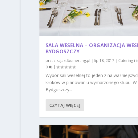
SALA WESELNA – ORGANIZACJA WES
BYDGOSZCZY
przez
zajazdbumerang.pl
|
lip 18, 2017
|
Catering i 
0
|
Wybór sali weselnej to jeden z najważniejszyc
kroków w planowaniu wymarzonego ślubu. W
Bydgoszczy...
CZYTAJ WIĘCEJ