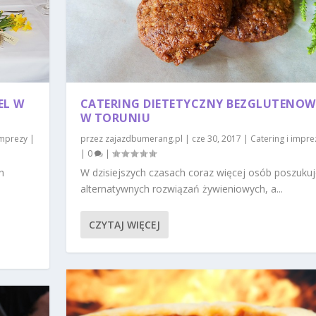
EL W
CATERING DIETETYCZNY BEZGLUTENOW
W TORUNIU
imprezy
|
przez
zajazdbumerang.pl
|
cze 30, 2017
|
Catering i impre
|
0
|
h
W dzisiejszych czasach coraz więcej osób poszuku
alternatywnych rozwiązań żywieniowych, a...
CZYTAJ WIĘCEJ