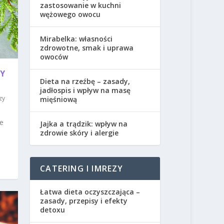
zastosowanie w kuchni
wężowego owocu
Mirabelka: własności
zdrowotne, smak i uprawa
owoców
Y
Dieta na rzeźbę – zasady,
jadłospis i wpływ na masę
zy
mięśniową
je
Jajka a trądzik: wpływ na
zdrowie skóry i alergie
CATERING I IMREZY
Łatwa dieta oczyszczająca –
zasady, przepisy i efekty
detoxu