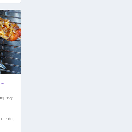
 –
 imprezy
,
nie dni,