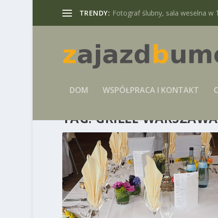
TRENDY:
Fotograf ślubny, sala weselna w 
DOM
WSPÓŁPRACA I KONTAKT
C
TAG:
GRILLE WARSZAWA