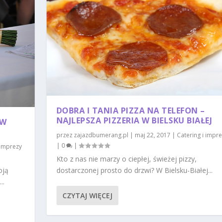
DOBRA I TANIA PIZZA NA TELEFON –
NAJLEPSZA PIZZERIA W BIELSKU BIAŁEJ
 W
przez
zajazdbumerang.pl
|
maj 22, 2017
|
Catering i impr
|
0
|
 imprezy
Kto z nas nie marzy o ciepłej, świeżej pizzy,
oją
dostarczonej prosto do drzwi? W Bielsku-Białej...
..
CZYTAJ WIĘCEJ