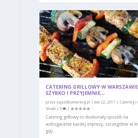
CATERING GRILLOWY W WARSZAWIE
SZYBKO I PRZYJEMNIE…
przez
zajazdbumerang.pl
|
kwi 22, 2017
|
Catering i
Smaki
|
0
|
Catering grillowy to doskonały sposób na
wzbogacenie każdej imprezy, szczególnie w let
gdy...