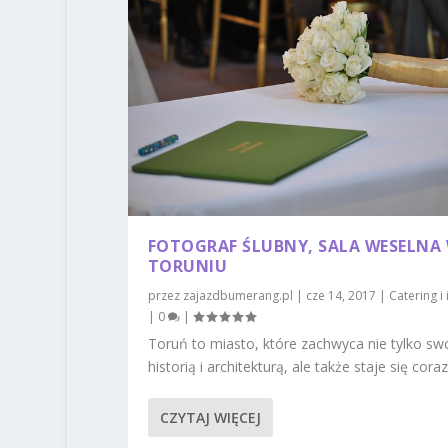
FOTOGRAF ŚLUBNY, SALA WESELNA
TORUNIU
przez
zajazdbumerang.pl
|
cze 14, 2017
|
Catering i
|
0
|
Toruń to miasto, które zachwyca nie tylko sw
historią i architekturą, ale także staje się coraz.
CZYTAJ WIĘCEJ