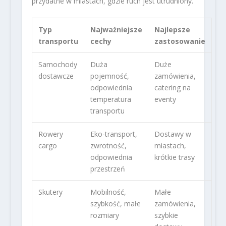
przydatne w miastach, gdzie ruch jest utrudniony.
Typ
Najważniejsze
Najlepsze
transportu
cechy
zastosowanie
Samochody
Duża
Duże
dostawcze
pojemność,
zamówienia,
odpowiednia
catering na
temperatura
eventy
transportu
Rowery
Eko-transport,
Dostawy w
cargo
zwrotność,
miastach,
odpowiednia
krótkie trasy
przestrzeń
Skutery
Mobilność,
Małe
szybkość, małe
zamówienia,
rozmiary
szybkie