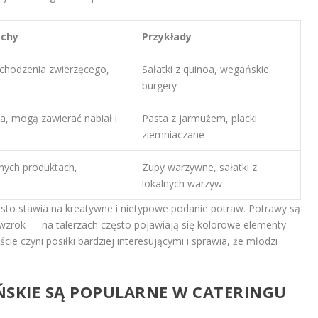
echy
Przykłady
chodzenia zwierzęcego,
Sałatki z quinoa, wegańskie
burgery
a, mogą zawierać nabiał i
Pasta z jarmużem, placki
ziemniaczane
nych produktach,
Zupy warzywne, sałatki z
lokalnych warzyw
zęsto stawia na kreatywne i nietypowe podanie potraw. Potrawy są
wzrok — na talerzach często pojawiają się kolorowe elementy
ie czyni posiłki bardziej interesującymi i sprawia, że młodzi
ŃSKIE SĄ POPULARNE W CATERINGU