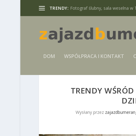
TRENDY:
Fotograf ślubny, sala weselna w 
DOM
WSPÓŁPRACA I KONTAKT
C
TRENDY WŚRÓD 
DZI
Wysłany przez
zajazdbumerang