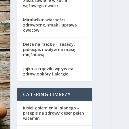
zastosowanie w kuchni
wężowego owocu
Mirabelka: własności
zdrowotne, smak i uprawa
owoców
Dieta na rzeźbę – zasady,
jadłospis i wpływ na masę
mięśniową
Jajka a trądzik: wpływ na
zdrowie skóry i alergie
CATERING I IMREZY
Kisiel z siemienia lnianego –
przepis na zdrowy deser pełen
witamin