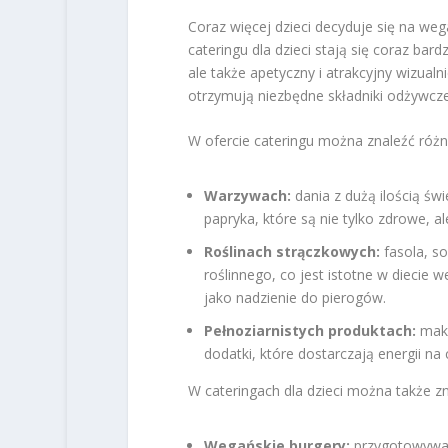
Coraz więcej dzieci decyduje się na weg
cateringu dla dzieci stają się coraz bard
ale także apetyczny i atrakcyjny wizualn
otrzymują niezbędne składniki odżywcze
W ofercie cateringu można znaleźć różn
Warzywach:
dania z dużą ilością św
papryka, które są nie tylko zdrowe, al
Roślinach strączkowych:
fasola, so
roślinnego, co jest istotne w diecie
jako nadzienie do pierogów.
Pełnoziarnistych produktach:
maka
dodatki, które dostarczają energii na 
W cateringach dla dzieci można także zna
Wegańskie burgery:
przygotowywane