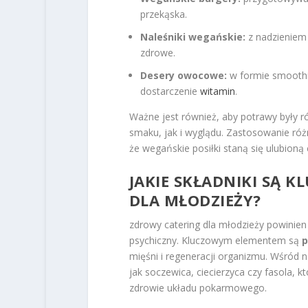
przekąska.
Naleśniki wegańskie:
z nadzieniem 
zdrowe.
Desery owocowe:
w formie smoothi
dostarczenie
witamin
.
Ważne jest również, aby potrawy były r
smaku, jak i wyglądu. Zastosowanie ró
że wegańskie posiłki staną się ulubioną
JAKIE SKŁADNIKI SĄ
DLA MŁODZIEŻY?
zdrowy catering dla młodzieży powinien o
psychiczny. Kluczowym elementem są
p
mięśni i regeneracji organizmu. Wśród n
jak soczewica, ciecierzyca czy fasola, kt
zdrowie układu pokarmowego.