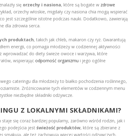
znalazły się
orzechy i nasiona
, które są bogate w
zdrowe
zykład, orzechy włoskie, migdały czy nasiona chia mogą wspierać
co jest szczególnie istotne podczas nauki. Dodatkowo, zawierają
e dla zdrowia serca.
tych produktach
, takich jak chleb, makaron czy ryż. Gwarantują
ródłem energii, co pomaga młodzieży w codziennej aktywności
eż wprowadzać do diety świeże owoce i warzywa, które
rałów, wspierając
odporność organizmu
i jego ogólne
ego cateringu dla młodzieży to białko pochodzenia roślinnego,
ełnoziarniste. Zróżnicowanie tych elementów w codziennym menu
tkie niezbędne składniki odżywcze.
ERINGU Z LOKALNYMI SKŁADNIKAMI?
 staje się coraz bardziej popularny, zarówno wśród rodzin, jak i
tego podejścia jest
świeżość produktów
, które są zbierane z
epiej smakują, ale też zachowują więcej wartości odżywczych,