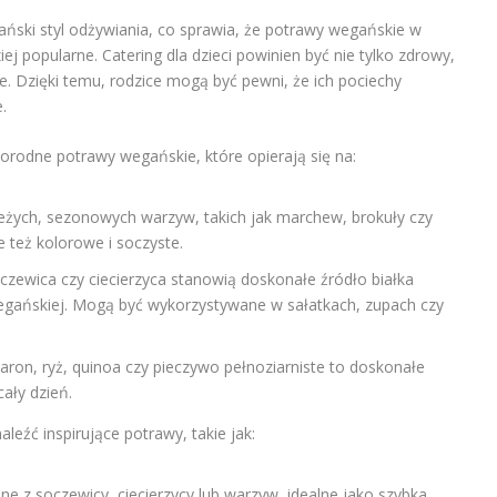
ański styl odżywiania, co sprawia, że potrawy wegańskie w
ziej popularne. Catering dla dzieci powinien być nie tylko zdrowy,
ie. Dzięki temu, rodzice mogą być pewni, że ich pociechy
.
orodne potrawy wegańskie, które opierają się na:
ieżych, sezonowych warzyw, takich jak marchew, brokuły czy
e też kolorowe i soczyste.
czewica czy ciecierzyca stanowią doskonałe źródło białka
 wegańskiej. Mogą być wykorzystywane w sałatkach, zupach czy
ron, ryż, quinoa czy pieczywo pełnoziarniste to doskonałe
cały dzień.
leźć inspirujące potrawy, takie jak:
 z soczewicy, ciecierzycy lub warzyw, idealne jako szybka