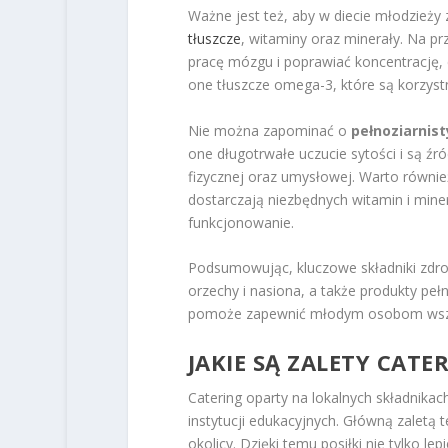
Ważne jest też, aby w diecie młodzieży 
tłuszcze
, witaminy oraz minerały. Na pr
pracę mózgu i poprawiać koncentrację, 
one tłuszcze omega-3, które są korzystn
Nie można zapominać o
pełnoziarnis
one długotrwałe uczucie sytości i są ź
fizycznej oraz umysłowej. Warto równi
dostarczają niezbędnych witamin i mine
funkcjonowanie.
Podsumowując, kluczowe składniki zdrow
orzechy i nasiona, a także produkty p
pomoże zapewnić młodym osobom wszys
JAKIE SĄ ZALETY CAT
Catering oparty na lokalnych składnikach
instytucji edukacyjnych. Główną zaletą 
okolicy. Dzięki temu posiłki nie tylko l