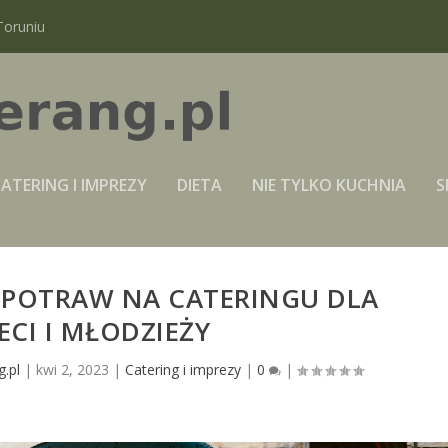
Toruniu
ATERING I IMPREZY
DIETA
NIE TYLKO KUCHNIA
S
POTRAW NA CATERINGU DLA
ECI I MŁODZIEŻY
.pl
|
kwi 2, 2023
|
Catering i imprezy
|
0
|