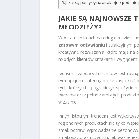
Jakie są pomysły na atrakcyjne podanie 
JAKIE SĄ NAJNOWSZE T
MŁODZIEŻY?
W ostatnich latach catering dla dzieci i
zdrowym odżywianiu
i atrakcyjnym p
kreatywne rozwiązania, które mają na ce
młodych klientów smakami i wyglądem j
Jednym z wiodących trendów jest rosn
tym opcjom, catering może zaspokoić po
tych, którzy chcą ograniczyć spożycie
owoców oraz pełnoziarnistych produktów 
wizualnie.
Innym istotnym trendem jest wykorzysty
regionalnych produktach nie tylko wspie
smak potraw. Wprowadzenie sezonowy
smakoszy oraz uczyć ich, jak ważne jest