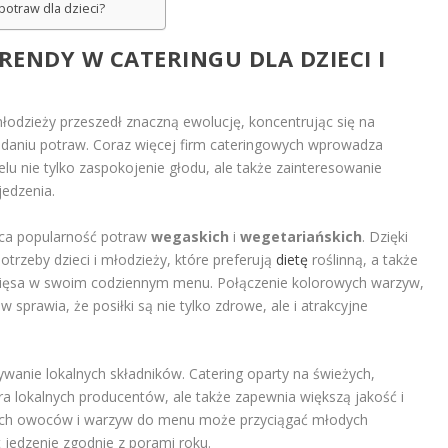
potraw dla dzieci?
RENDY W CATERINGU DLA DZIECI I
 młodzieży przeszedł znaczną ewolucję, koncentrując się na
odaniu potraw. Coraz więcej firm cateringowych wprowadza
lu nie tylko zaspokojenie głodu, ale także zainteresowanie
edzenia.
ąca popularność potraw
wegaskich
i
wegetariańskich
. Dzięki
trzeby dzieci i młodzieży, które preferują
dietę
roślinną, a także
 mięsa w swoim codziennym menu. Połączenie kolorowych warzyw,
sprawia, że posiłki są nie tylko zdrowe, ale i atrakcyjne
wanie lokalnych składników. Catering oparty na świeżych,
ra lokalnych producentów, ale także zapewnia większą jakość i
ch owoców i warzyw do menu może przyciągać młodych
 jedzenie zgodnie z porami roku.