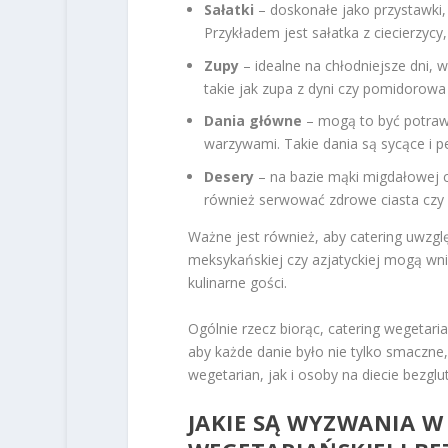
Sałatki
– doskonałe jako przystawki
Przykładem jest sałatka z ciecierzyc
Zupy
– idealne na chłodniejsze dni,
takie jak zupa z dyni czy pomidorowa 
Dania główne
– mogą to być potrawy
warzywami. Takie dania są sycące i p
Desery
– na bazie mąki migdałowej 
również serwować zdrowe ciasta cz
Ważne jest również, aby catering uwzględ
meksykańskiej czy azjatyckiej mogą wn
kulinarne gości.
Ogólnie rzecz biorąc, catering wegetari
aby każde danie było nie tylko smaczn
wegetarian, jak i osoby na diecie bezgl
JAKIE SĄ WYZWANIA W