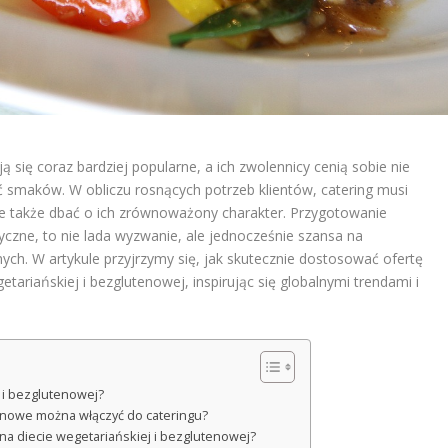
 się coraz bardziej popularne, a ich zwolennicy cenią sobie nie
ć smaków. W obliczu rosnących potrzeb klientów, catering musi
ale także dbać o ich zrównoważony charakter. Przygotowanie
yczne, to nie lada wyzwanie, ale jednocześnie szansa na
nych. W artykule przyjrzymy się, jak skutecznie dostosować ofertę
tariańskiej i bezglutenowej, inspirując się globalnymi trendami i
j i bezglutenowej?
tenowe można włączyć do cateringu?
 na diecie wegetariańskiej i bezglutenowej?