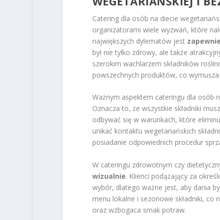
WEGETARIAŃSKIEJ I B
Catering dla osób na diecie wegetariańs
organizatorami wiele wyzwań, które nal
największych dylematów jest
zapewnie
był nie tylko zdrowy, ale także atrakcyj
szerokim wachlarzem składników roślinn
powszechnych produktów, co wymusza w
Ważnym aspektem cateringu dla osób na
Oznacza to, że wszystkie składniki mus
odbywać się w warunkach, które eliminu
unikać kontaktu wegetariańskich składn
posiadanie odpowiednich procedur sprz
W cateringu zdrowotnym czy dietetyczny
wizualnie
. Klienci podążający za okreś
wybór, dlatego ważne jest, aby dania b
menu lokalne i sezonowe składniki, co ni
oraz wzbogaca smak potraw.