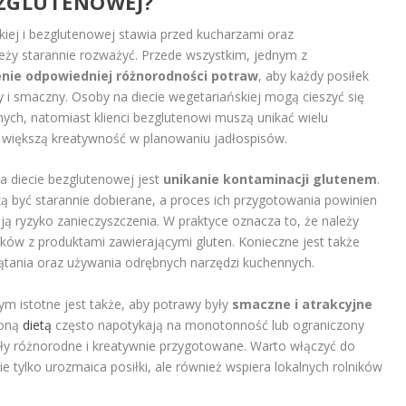
EZGLUTENOWEJ?
kiej i bezglutenowej stawia przed kucharzami oraz
eży starannie rozważyć. Przede wszystkim, jednym z
nie odpowiedniej różnorodności potraw
, aby każdy posiłek
ny i smaczny. Osoby na diecie wegetariańskiej mogą cieszyć się
ych, natomiast klienci bezglutenowi muszą unikać wielu
iększą kreatywność w planowaniu jadłospisów.
 diecie bezglutenowej jest
unikanie kontaminacji glutenem
.
zą być starannie dobierane, a proces ich przygotowania powinien
ją ryzyko zanieczyszczenia. W praktyce oznacza to, że należy
ików z produktami zawierającymi gluten. Konieczne jest także
ątania oraz używania odrębnych narzędzi kuchennych.
m istotne jest także, aby potrawy były
smaczne i atrakcyjne
loną
dietą
często napotykają na monotonność lub ograniczony
yły różnorodne i kreatywnie przygotowane. Warto włączyć do
e tylko urozmaica posiłki, ale również wspiera lokalnych rolników