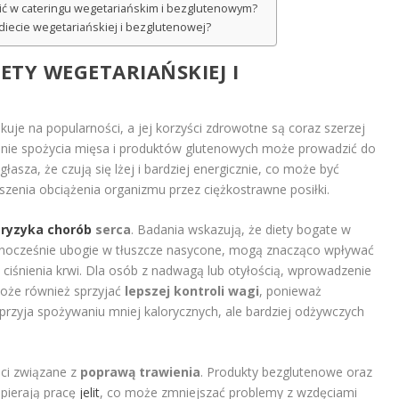
nić w cateringu wegetariańskim i bezglutenowym?
 diecie wegetariańskiej i bezglutenowej?
IETY WEGETARIAŃSKIEJ I
uje na popularności, a jej korzyści zdrowotne są coraz szerzej
enie spożycia mięsa i produktów glutenowych może prowadzić do
głasza, że czują się lżej i bardziej energicznie, co może być
szenia obciążenia organizmu przez ciężkostrawne posiłki.
 ryzyka chorób
serca
. Badania wskazują, że diety bogate w
dnocześnie ubogie w tłuszcze nasycone, mogą znacząco wpływać
 ciśnienia krwi. Dla osób z nadwagą lub otyłością, wprowadzenie
może również sprzyjać
lepszej kontroli wagi
, ponieważ
sprzyja spożywaniu mniej kalorycznych, ale bardziej odżywczych
ci związane z
poprawą trawienia
. Produkty bezglutenowe oraz
pierają pracę
jelit
, co może zmniejszać problemy z wzdęciami