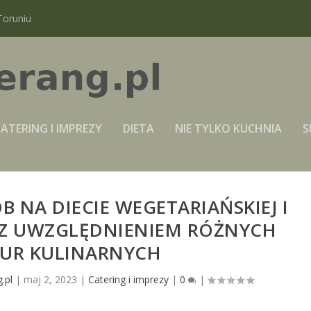
Toruniu
ATERING I IMPREZY
DIETA
NIE TYLKO KUCHNIA
S
B NA DIECIE WEGETARIAŃSKIEJ I
Z UWZGLĘDNIENIEM RÓŻNYCH
UR KULINARNYCH
.pl
|
maj 2, 2023
|
Catering i imprezy
|
0
|