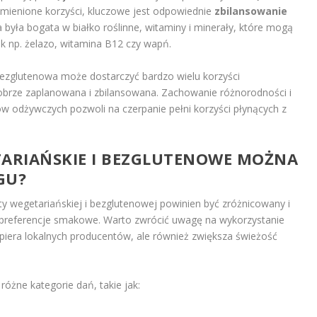
ymienione korzyści, kluczowe jest odpowiednie
zbilansowanie
a była bogata w białko roślinne, witaminy i minerały, które mogą
ak np. żelazo, witamina B12 czy wapń.
ezglutenowa może dostarczyć bardzo wielu korzyści
obrze zaplanowana i zbilansowana. Zachowanie różnorodności i
ów odżywczych pozwoli na czerpanie pełni korzyści płynących z
TARIAŃSKIE I BEZGLUTENOWE MOŻNA
GU?
ty wegetariańskiej i bezglutenowej powinien być zróżnicowany i
i preferencje smakowe. Warto zwrócić uwagę na wykorzystanie
wspiera lokalnych producentów, ale również zwiększa świeżość
różne kategorie dań, takie jak: