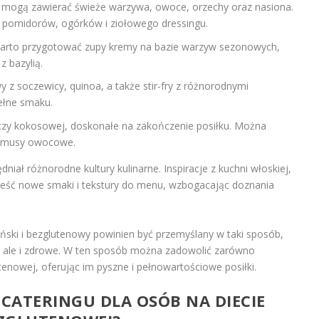
, mogą zawierać świeże warzywa, owoce, orzechy oraz nasiona.
y, pomidorów, ogórków i ziołowego dressingu.
 warto przygotować zupy kremy na bazie warzyw sezonowych,
z bazylią.
 z soczewicy, quinoa, a także stir-fry z różnorodnymi
ełne smaku.
czy kokosowej, doskonałe na zakończenie posiłku. Można
y musy owocowe.
niał różnorodne kultury kulinarne. Inspiracje z kuchni włoskiej,
ieść nowe smaki i tekstury do menu, wzbogacając doznania
ański i bezglutenowy powinien być przemyślany w taki sposób,
e, ale i zdrowe. W ten sposób można zadowolić zarówno
utenowej, oferując im pyszne i pełnowartościowe posiłki.
 CATERINGU DLA OSÓB NA DIECIE