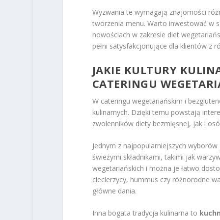
Wyzwania te wymagają znajomości różny
tworzenia menu. Warto inwestować w sz
nowościach w zakresie diet wegetariańs
pełni satysfakcjonujące dla klientów z 
JAKIE KULTURY KULI
CATERINGU WEGETARI
W cateringu wegetariańskim i bezgluteno
kulinarnych. Dzięki temu powstają inte
zwolenników diety bezmięsnej, jak i osó
Jednym z najpopularniejszych wyborów 
świeżymi składnikami, takimi jak warzy
wegetariańskich i można je łatwo dost
ciecierzycy, hummus czy różnorodne wa
główne dania.
Inna bogata tradycja kulinarna to
kuchn