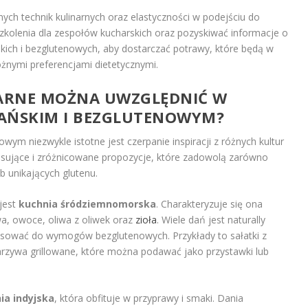
ch technik kulinarnych oraz elastyczności w podejściu do
kolenia dla zespołów kucharskich oraz pozyskiwać informacje o
kich i bezglutenowych, aby dostarczać potrawy, które będą w
różnymi preferencjami dietetycznymi.
NARNE MOŻNA UWZGLĘDNIĆ W
AŃSKIM I BEZGLUTENOWYM?
wym niezwykle istotne jest czerpanie inspiracji z różnych kultur
resujące i zróżnicowane propozycje, które zadowolą zarówno
b unikających glutenu.
jest
kuchnia śródziemnomorska
. Charakteryzuje się ona
wa, owoce, oliwa z oliwek oraz
zioła
. Wiele dań jest naturally
osować do wymogów bezglutenowych. Przykłady to sałatki z
rzywa grillowane, które można podawać jako przystawki lub
ia indyjska
, która obfituje w przyprawy i smaki. Dania