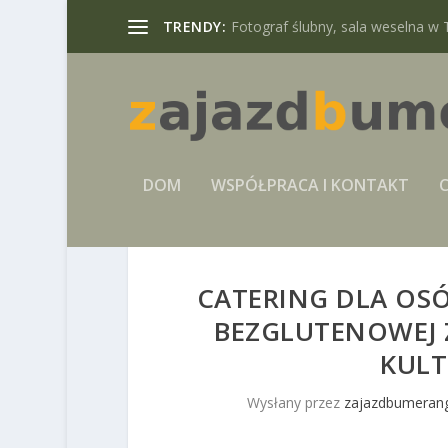
TRENDY:
Fotograf ślubny, sala weselna w 
DOM
WSPÓŁPRACA I KONTAKT
C
CATERING DLA OSÓ
BEZGLUTENOWEJ 
KULT
Wysłany przez
zajazdbumerang