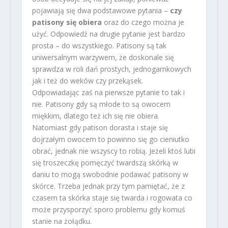
pojawiają się dwa podstawowe pytania –
czy
patisony się obiera
oraz do czego można je
użyć. Odpowiedź na drugie pytanie jest bardzo
prosta – do wszystkiego. Patisony są tak
uniwersalnym warzywem, że doskonale się
sprawdza w roli dań prostych, jednogarnkowych
jak i też do weków czy przekąsek.
Odpowiadając zaś na pierwsze pytanie to tak i
nie. Patisony gdy są młode to są owocem
miękkim, dlatego też ich się nie obiera.
Natomiast gdy patison dorasta i staje się
dojrzałym owocem to powinno się go cieniutko
obrać, jednak nie wszyscy to robią. Jeżeli ktoś lubi
się troszeczkę pomęczyć twardszą skórką w
daniu to mogą swobodnie podawać patisony w
skórce. Trzeba jednak przy tym pamiętać, że z
czasem ta skórka staje się twarda i rogowata co
może przysporzyć sporo problemu gdy komuś
stanie na żołądku.