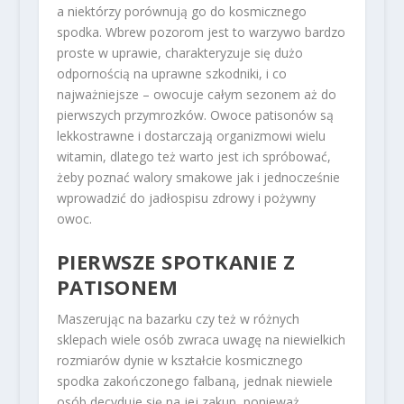
a niektórzy porównują go do kosmicznego
spodka. Wbrew pozorom jest to warzywo bardzo
proste w uprawie, charakteryzuje się dużo
odpornością na uprawne szkodniki, i co
najważniejsze – owocuje całym sezonem aż do
pierwszych przymrozków. Owoce patisonów są
lekkostrawne i dostarczają organizmowi wielu
witamin, dlatego też warto jest ich spróbować,
żeby poznać walory smakowe jak i jednocześnie
wprowadzić do jadłospisu zdrowy i pożywny
owoc.
PIERWSZE SPOTKANIE Z
PATISONEM
Maszerując na bazarku czy też w różnych
sklepach wiele osób zwraca uwagę na niewielkich
rozmiarów dynie w kształcie kosmicznego
spodka zakończonego falbaną, jednak niewiele
osób decyduje się na jej zakup, ponieważ