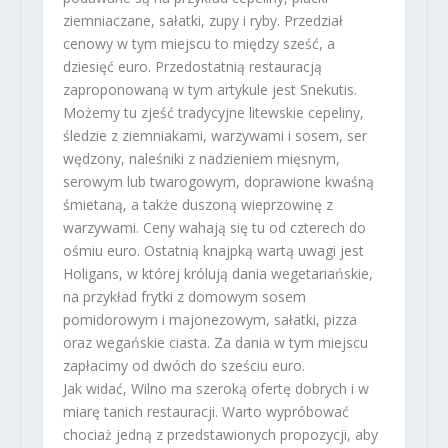
ziemniaczane, sałatki, zupy i ryby. Przedział
cenowy w tym miejscu to między sześć, a
dziesięć euro. Przedostatnią restauracją
zaproponowaną w tym artykule jest Snekutis.
Możemy tu zjeść tradycyjne litewskie cepeliny,
śledzie z ziemniakami, warzywami i sosem, ser
wędzony, naleśniki z nadzieniem mięsnym,
serowym lub twarogowym, doprawione kwaśną
śmietaną, a także duszoną wieprzowinę z
warzywami. Ceny wahają się tu od czterech do
ośmiu euro. Ostatnią knajpką wartą uwagi jest
Holigans, w której królują dania wegetariańskie,
na przykład frytki z domowym sosem
pomidorowym i majonezowym, sałatki, pizza
oraz wegańskie ciasta. Za dania w tym miejscu
zapłacimy od dwóch do sześciu euro.
Jak widać, Wilno ma szeroką ofertę dobrych i w
miarę tanich restauracji. Warto wypróbować
chociaż jedną z przedstawionych propozycji, aby