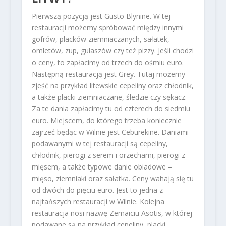
Pierwszą pozycją jest Gusto Blynine. W tej
restauracji możemy spróbować między innymi
gofrów, placków ziemniaczanych, sałatek,
omletów, zup, gulaszów czy też pizzy. Jeśli chodzi
o ceny, to zapłacimy od trzech do ośmiu euro.
Następną restauracją jest Grey. Tutaj możemy
zjeść na przykład litewskie cepeliny oraz chłodnik,
a także placki ziemniaczane, śledzie czy sękacz.
Za te dania zapłacimy tu od czterech do siedmiu
euro. Miejscem, do którego trzeba koniecznie
zajrzeć będąc w Wilnie jest Ceburekine. Daniami
podawanymi w tej restauracji są cepeliny,
chłodnik, pierogi z serem i orzechami, pierogi z
mięsem, a także typowe danie obiadowe –
mięso, ziemniaki oraz sałatka. Ceny wahają się tu
od dwóch do pięciu euro. Jest to jedna z
najtańszych restauracji w Wilnie. Kolejna
restauracja nosi nazwę Zemaiciu Asotis, w której
podawane są na przykład cepeliny, placki