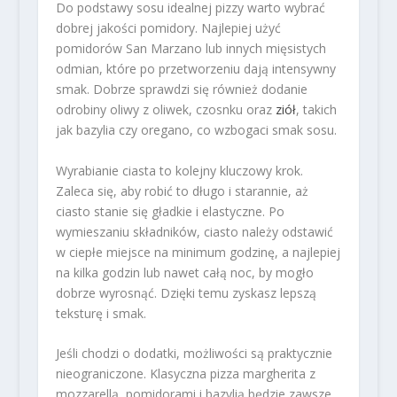
Do podstawy sosu idealnej pizzy warto wybrać
dobrej jakości pomidory. Najlepiej użyć
pomidorów San Marzano lub innych mięsistych
odmian, które po przetworzeniu dają intensywny
smak. Dobrze sprawdzi się również dodanie
odrobiny oliwy z oliwek, czosnku oraz
ziół
, takich
jak bazylia czy oregano, co wzbogaci smak sosu.
Wyrabianie ciasta to kolejny kluczowy krok.
Zaleca się, aby robić to długo i starannie, aż
ciasto stanie się gładkie i elastyczne. Po
wymieszaniu składników, ciasto należy odstawić
w ciepłe miejsce na minimum godzinę, a najlepiej
na kilka godzin lub nawet całą noc, by mogło
dobrze wyrosnąć. Dzięki temu zyskasz lepszą
teksturę i smak.
Jeśli chodzi o dodatki, możliwości są praktycznie
nieograniczone. Klasyczna pizza margherita z
mozzarellą, pomidorami i bazylią będzie zawsze