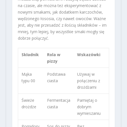
na czasie, ale można też eksperymentować z
nowymi smakami, jak dodatkiem karczochów,
wędzonego łososia, czy nawet owoców. Ważne
jest, aby nie przesadzić z ilością składników – im
mniej, tym lepiej, by wszystkie smaki mogły się
dobrze połączyć.
Składnik
Rola w
Wskazówki
pizzy
Mąka
Podstawa
Używaj w
typu 00
ciasta
połączeniu z
drożdżami
Świeże
Fermentacja
Pamiętaj o
drożdże
ciasta
dobrym
wymieszaniu
Pomidory
Sos do pizzy
Bez