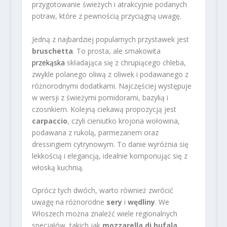
przygotowanie świeżych i atrakcyjnie podanych
potraw, które z pewnością przyciągną uwagę.
Jedną z najbardziej popularnych przystawek jest
bruschetta
. To prosta, ale smakowita
przekąska
składająca się z chrupiącego chleba,
zwykle polanego oliwą z oliwek i podawanego z
różnorodnymi dodatkami. Najczęściej występuje
w wersji z świeżymi pomidorami, bazylią i
czosnkiem. Kolejną ciekawą propozycją jest
carpaccio
, czyli cieniutko krojona wołowina,
podawana z rukolą, parmezanem oraz
dressingiem cytrynowym. To danie wyróżnia się
lekkością i elegancją, idealnie komponując się z
włoską kuchnią.
Oprócz tych dwóch, warto również zwrócić
uwagę na różnorodne
sery
i
wędliny
. We
Włoszech można znaleźć wiele regionalnych
specjałów, takich jak
mozzarella di bufala
,