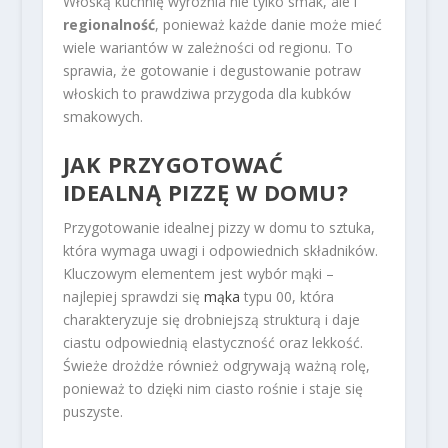
Włoską kuchnię wyróżnia nie tylko smak, ale i
regionalność
, ponieważ każde danie może mieć
wiele wariantów w zależności od regionu. To
sprawia, że gotowanie i degustowanie potraw
włoskich to prawdziwa przygoda dla kubków
smakowych.
JAK PRZYGOTOWAĆ
IDEALNĄ PIZZĘ W DOMU?
Przygotowanie idealnej pizzy w domu to sztuka,
która wymaga uwagi i odpowiednich składników.
Kluczowym elementem jest wybór mąki –
najlepiej sprawdzi się
mąka
typu 00, która
charakteryzuje się drobniejszą strukturą i daje
ciastu odpowiednią elastyczność oraz lekkość.
Świeże drożdże również odgrywają ważną rolę,
ponieważ to dzięki nim ciasto rośnie i staje się
puszyste.