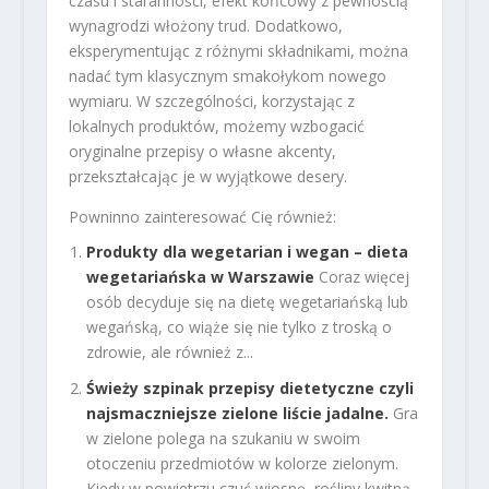
czasu i staranności, efekt końcowy z pewnością
wynagrodzi włożony trud. Dodatkowo,
eksperymentując z różnymi składnikami, można
nadać tym klasycznym smakołykom nowego
wymiaru. W szczególności, korzystając z
lokalnych produktów, możemy wzbogacić
oryginalne przepisy o własne akcenty,
przekształcając je w wyjątkowe desery.
Powninno zainteresować Cię również:
Produkty dla wegetarian i wegan – dieta
wegetariańska w Warszawie
Coraz więcej
osób decyduje się na dietę wegetariańską lub
wegańską, co wiąże się nie tylko z troską o
zdrowie, ale również z...
Świeży szpinak przepisy dietetyczne czyli
najsmaczniejsze zielone liście jadalne.
Gra
w zielone polega na szukaniu w swoim
otoczeniu przedmiotów w kolorze zielonym.
Kiedy w powietrzu czuć wiosnę, rośliny kwitną,