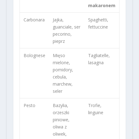
makaronem
Carbonara
Jajka,
Spaghetti,
guanciale, ser
fettuccine
pecorino,
pieprz
Bolognese
Mięso
Tagliatelle,
mielone,
lasagna
pomidory,
cebula,
marchew,
seler
Pesto
Bazylia,
Trofie,
orzeszki
linguine
piniowe,
oliwa z
oliwek,