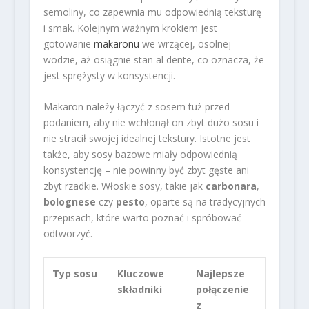
semoliny, co zapewnia mu odpowiednią teksturę
i smak. Kolejnym ważnym krokiem jest
gotowanie
makaronu
we wrzącej, osolnej
wodzie, aż osiągnie stan al dente, co oznacza, że
jest sprężysty w konsystencji.
Makaron należy łączyć z sosem tuż przed
podaniem, aby nie wchłonął on zbyt dużo sosu i
nie stracił swojej idealnej tekstury. Istotne jest
także, aby sosy bazowe miały odpowiednią
konsystencję – nie powinny być zbyt gęste ani
zbyt rzadkie. Włoskie sosy, takie jak
carbonara
,
bolognese
czy
pesto
, oparte są na tradycyjnych
przepisach, które warto poznać i spróbować
odtworzyć.
Typ sosu
Kluczowe
Najlepsze
składniki
połączenie
z