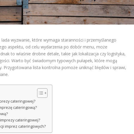
e lada wyzwanie, które wymaga staranności i przemyślanego
ego aspektu, od celu wydarzenia po dobór menu, może
ak to właśnie drobne detale, takie jak lokalizacja czy logistyka,
 gości. Warto być świadomym typowych pułapek, które mogą
y. Przygotowana lista kontrolna pomoże uniknąć błędów i sprawi,
iane.
mprezy cateringowej?
imprezę cateringową?
gową?
i imprezy cateringowej?
acji imprez cateringowych?