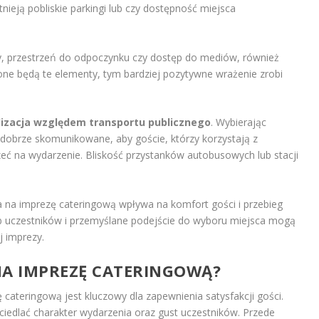
nieją pobliskie parkingi lub czy dostępność miejsca
ety, przestrzeń do odpoczynku czy dostęp do mediów, również
one będą te elementy, tym bardziej pozytywne wrażenie zrobi
lizacja względem transportu publicznego
. Wybierając
o dobrze skomunikowane, aby goście, którzy korzystają z
zeć na wydarzenie. Bliskość przystanków autobusowych lub stacji
 na imprezę cateringową wpływa na komfort gości i przebieg
b uczestników i przemyślane podejście do wyboru miejsca mogą
j imprezy.
NA IMPREZĘ CATERINGOWĄ?
ateringową jest kluczowy dla zapewnienia satysfakcji gości.
edlać charakter wydarzenia oraz gust uczestników. Przede