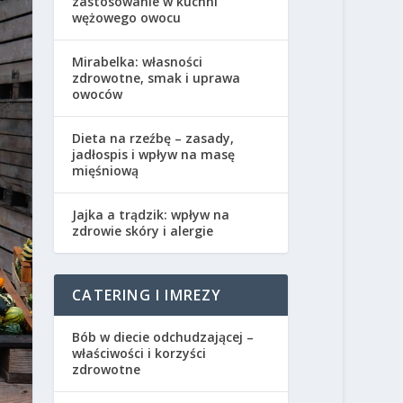
zastosowanie w kuchni
wężowego owocu
Mirabelka: własności
zdrowotne, smak i uprawa
owoców
Dieta na rzeźbę – zasady,
jadłospis i wpływ na masę
mięśniową
Jajka a trądzik: wpływ na
zdrowie skóry i alergie
CATERING I IMREZY
Bób w diecie odchudzającej –
właściwości i korzyści
zdrowotne