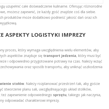
ogą uzupełnić całe doświadczenie kulinarne. Oferując różnorodne
we, możesz zapewnić, że każdy gość znajdzie coś dla siebie.
ych produktów może dodatkowo podnieść jakość dań oraz ich
 wyjątkową.
ZE ASPEKTY LOGISTYKI IMPREZY
żony proces, który wymaga uwzględnienia wielu elementów, aby
zych aspektów znajduje się
transport jedzenia
, który musi być
ieże i odpowiednio przygotowane potrawy na czas. Należy wziąć
zechowywania oraz sposób transportu, aby uniknąć uszkodzenia
wienie stołów
. Należy rozplanować przestrzeń tak, aby goście
 stworzenie planu sali, uwzględniającego układ stolików,
st też zapewnienie odpowiedniego
sprzętu
, takiego jak naczynia,
inny odpowiadać charakterowi imprezy.