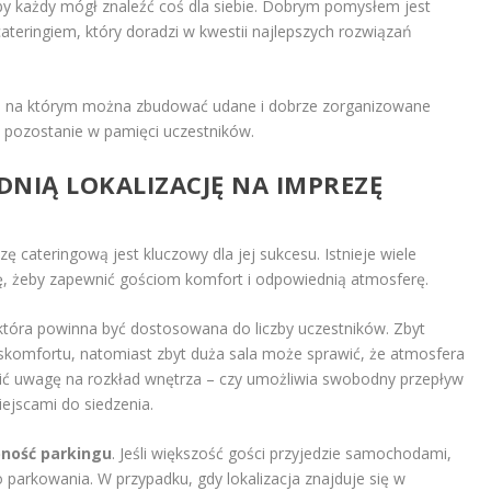
by każdy mógł znaleźć coś dla siebie. Dobrym pomysłem jest
eringiem, który doradzi w kwestii najlepszych rozwiązań
, na którym można zbudować udane i dobrze zorganizowane
 pozostanie w pamięci uczestników.
NIĄ LOKALIZACJĘ NA IMPREZĘ
ę cateringową jest kluczowy dla jej sukcesu. Istnieje wiele
, żeby zapewnić gościom komfort i odpowiednią atmosferę.
 która powinna być dostosowana do liczby uczestników. Zbyt
komfortu, natomiast zbyt duża sala może sprawić, że atmosfera
ócić uwagę na rozkład wnętrza – czy umożliwia swobodny przepływ
iejscami do siedzenia.
ność parkingu
. Jeśli większość gości przyjedzie samochodami,
parkowania. W przypadku, gdy lokalizacja znajduje się w