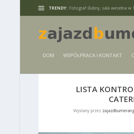
TRENDY:
Fotograf ślubny, sala weselna w 
DOM
WSPÓŁPRACA I KONTAKT
C
LISTA KONTR
CATER
Wysłany przez
zajazdbumerang