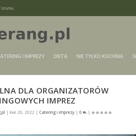
Toruniu
ATERING I IMPREZY
DIETA
NIE TYLKO KUCHNIA
S
OLNA DLA ORGANIZATORÓW
INGOWYCH IMPREZ
.pl
|
kwi 20, 2022
|
Catering i imprezy
|
0
|