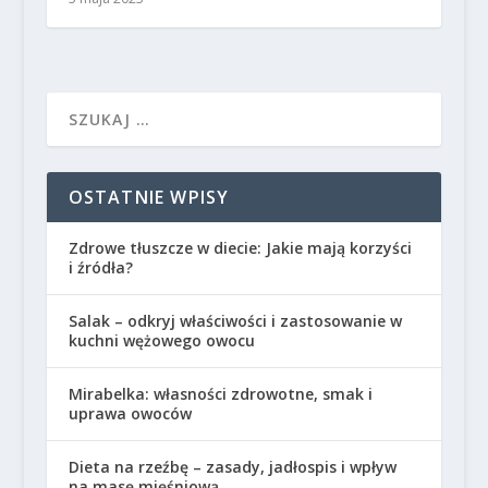
OSTATNIE WPISY
Zdrowe tłuszcze w diecie: Jakie mają korzyści
i źródła?
Salak – odkryj właściwości i zastosowanie w
kuchni wężowego owocu
Mirabelka: własności zdrowotne, smak i
uprawa owoców
Dieta na rzeźbę – zasady, jadłospis i wpływ
na masę mięśniową