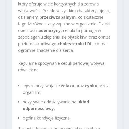
który oferuje wiele korzystnych dla zdrowia
właściwości. Przede wszystkim charakteryzuje się
działaniem
przeciwzapalnym
, co skutecznie
łagodzi różne stany zapalne w organizmie. Dzięki
obecności
adenozyny
, cebula ta pomaga w
zapobieganiu zlepianiu się płytek krwi oraz obniża
poziom szkodliwego
cholesterolu LDL
, co ma
ogromne znaczenie dla serca.
Regularne spożywanie cebuli perłowej wpływa
również na:
lepsze przyswajanie
żelaza
oraz
cynku
przez
organizm,
pozytywne oddziaływanie na
układ
odpornościowy
,
ogólną kondycję fizyczną.
Badania dowodzą, że osoby jedzące cebulę