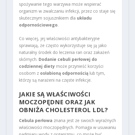
spożywanie tego warzywa może wspierać
organizm w zwalczaniu infekcji, przez co staje się
skutecznym sojusznikiem dla
układu
odpornościowego
.
Co więcej, jej właściwości antybakteryjne
sprawiają, że często wykorzystuje się ją jako
naturalny środek do leczenia ran oraz zakażeń
skórnych.
Dodanie cebuli perłowej do
codziennej diety
może przynieść korzyści
osobom z
osłabioną odpornością
lub tym,
którzy są narażeni na częste infekcje.
JAKIE SĄ WŁAŚCIWOŚCI
MOCZOPĘDNE ORAZ JAK
OBNIŻA CHOLESTEROL LDL?
Cebula perłowa
znana jest ze swoich wyraźnych
właściwości moczopędnych. Pomaga w usuwaniu
nadmiaru wody z organizmu, co może być