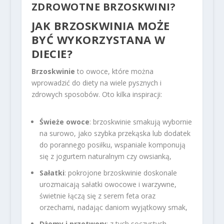
ZDROWOTNE BRZOSKWINI?
JAK BRZOSKWINIA MOŻE
BYĆ WYKORZYSTANA W
DIECIE?
Brzoskwinie
to owoce, które można
wprowadzić do diety na wiele pysznych i
zdrowych sposobów. Oto kilka inspiracji:
Świeże owoce
: brzoskwinie smakują wybornie
na surowo, jako szybka przekąska lub dodatek
do porannego posiłku, wspaniale komponują
się z jogurtem naturalnym czy owsianką,
Sałatki
: pokrojone brzoskwinie doskonale
urozmaicają sałatki owocowe i warzywne,
świetnie łączą się z serem feta oraz
orzechami, nadając daniom wyjątkowy smak,
Dżemy i przetwory
: z tych soczystych