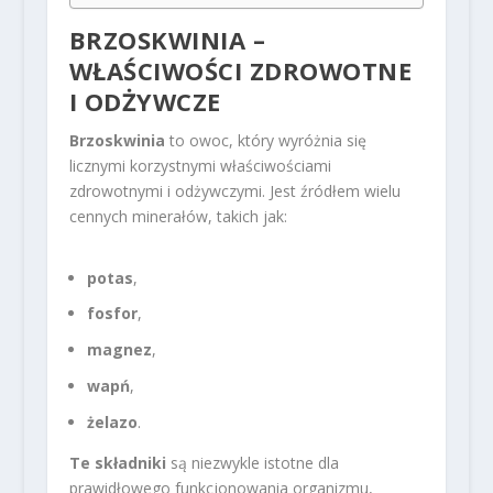
BRZOSKWINIA –
WŁAŚCIWOŚCI ZDROWOTNE
I ODŻYWCZE
Brzoskwinia
to owoc, który wyróżnia się
licznymi korzystnymi właściwościami
zdrowotnymi i odżywczymi. Jest źródłem wielu
cennych minerałów, takich jak:
potas
,
fosfor
,
magnez
,
wapń
,
żelazo
.
Te składniki
są niezwykle istotne dla
prawidłowego funkcjonowania organizmu,