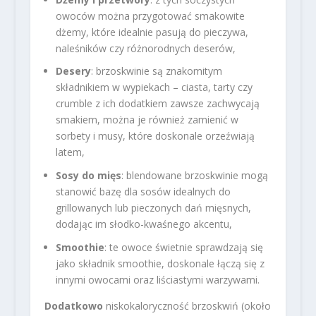
owoców można przygotować smakowite
dżemy, które idealnie pasują do pieczywa,
naleśników czy różnorodnych deserów,
Desery
: brzoskwinie są znakomitym
składnikiem w wypiekach – ciasta, tarty czy
crumble z ich dodatkiem zawsze zachwycają
smakiem, można je również zamienić w
sorbety i musy, które doskonale orzeźwiają
latem,
Sosy do mięs
: blendowane brzoskwinie mogą
stanowić bazę dla sosów idealnych do
grillowanych lub pieczonych dań mięsnych,
dodając im słodko-kwaśnego akcentu,
Smoothie
: te owoce świetnie sprawdzają się
jako składnik smoothie, doskonale łączą się z
innymi owocami oraz liściastymi warzywami.
Dodatkowo
niskokaloryczność brzoskwiń (około