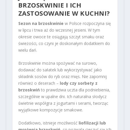
BRZOSKWINIE I ICH
ZASTOSOWANIE W KUCHNI?
Sezon na brzoskwinie
w Polsce rozpoczyna się
w lipcu i trwa aż do wczesnej jesieni. W tym
okresie owoce te osiągają szczyt smaku oraz
świeżości, co czyni je doskonałym dodatkiem do
wielu dań.
Brzoskwinie można spożywać na surowo,
dodawać do sałatek lub wykorzystywać jako
składnik sosów do ryb oraz mięs. Nie zapomnij
również o deserach –
lody czy sorbety z
brzoskwiń
to prawdziwa uczta dla podniebienia,
szczególnie w upalne dni. Ich naturalna słodycz
świetnie współgra z jogurtami i serami, tworząc
wyjątkowe kompozycje smakowe.
Dodatkowo, istnieje możliwość
liofilizacji lub
mrożenia brzoskwiń
, co pozwala cieszyć się ich