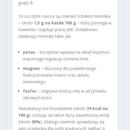
grupy B.
Te soczyste owoce są również źródłem błonnika
– około
1,5 g na każde 100 g
– który pomaga w
trawieniu i reguluje pracę jelit. Dodatkowo
zawierają minerały takie jak:
potas
– korzystnie wpływa na układ krążenia i
wspomaga regulację ciśnienia krwi,
magnez
– kluczowy dla prawidłowego
funkcjonowania mięśni oraz układu
nerwowego,
fosfor
– odgrywa istotną rolę w utrzymaniu
zdrowych kości.
Niskokaloryczne brzoskwinie (około
39 kcal na
100 g
) cechują się także dużą zawartością wody
(około
90%
). Dlatego świetnie sprawdzają się
jako przekąska dla osób pragnących zadbać o