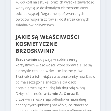
40-50 kcal na sztukę) oraz ich wysoka zawartość
wody czynią je doskonałym elementem diety
odchudzającej. Regularne spożywanie tych
owoców wspiera zdrowie i dostarcza cennych
składników odżywczych.
JAKIE SĄ WŁAŚCIWOŚCI
KOSMETYCZNE
BRZOSKWINI?
Brzoskwinie
skrywają w sobie szereg
korzystnych właściwości, które sprawiają, że są
niezwykle cenione w świecie kosmetyków.
Ekstrakt z ich miąższu
to znakomity nawilżacz,
co ma szczególne znaczenie dla osób
borykających się z suchą lub dojrzałą skórą.
Dzięki obecności
witamin A, C oraz E
,
brzoskwinie wspierają odbudowę naturalnej
bariery hydrolipidowej naskórka, co znacząco
przyczynia się do poprawy jego ogólnego stanu.