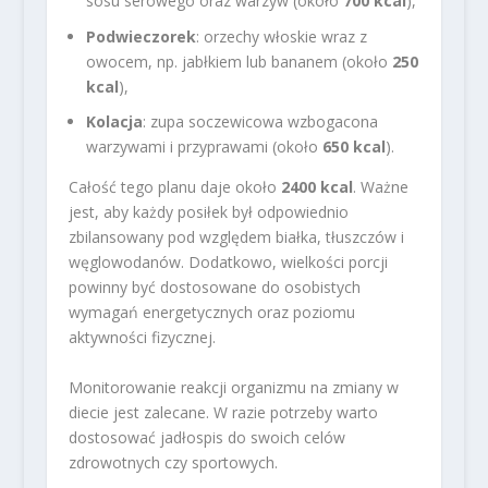
sosu serowego oraz warzyw (około
700 kcal
),
Podwieczorek
: orzechy włoskie wraz z
owocem, np. jabłkiem lub bananem (około
250
kcal
),
Kolacja
: zupa soczewicowa wzbogacona
warzywami i przyprawami (około
650 kcal
).
Całość tego planu daje około
2400 kcal
. Ważne
jest, aby każdy posiłek był odpowiednio
zbilansowany pod względem białka, tłuszczów i
węglowodanów. Dodatkowo, wielkości porcji
powinny być dostosowane do osobistych
wymagań energetycznych oraz poziomu
aktywności fizycznej.
Monitorowanie reakcji organizmu na zmiany w
diecie jest zalecane. W razie potrzeby warto
dostosować jadłospis do swoich celów
zdrowotnych czy sportowych.