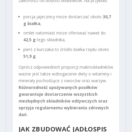
zależności od doboru składników. Na przykład:
porcja jajecznicy może dostarczać około
30,7
g białka
,
omlet natomiast może oferować nawet do
42,5 g
tego składnika,
pierś z kurczaka to źródło białka rzędu około
51,9 g
.
Oprócz odpowiednich proporcji makroskładników
ważne jest także wzbogacenie diety o witaminy i
minerały pochodzące z owoców oraz warzyw.
Różnorodność spożywanych posiłków
gwarantuje dostarczenie wszystkich
niezbędnych składników odżywczych oraz
sprzyja regularnemu wybieraniu zdrowych
dań.
JAK ZBUDOWAĆ JADŁOSPIS