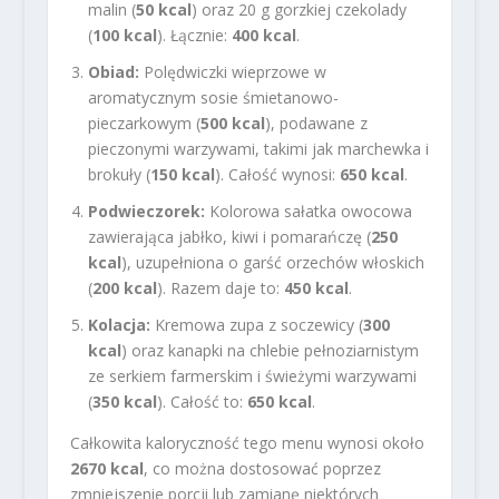
malin (
50 kcal
) oraz 20 g gorzkiej czekolady
(
100 kcal
). Łącznie:
400 kcal
.
Obiad:
Polędwiczki wieprzowe w
aromatycznym sosie śmietanowo-
pieczarkowym (
500 kcal
), podawane z
pieczonymi warzywami, takimi jak marchewka i
brokuły (
150 kcal
). Całość wynosi:
650 kcal
.
Podwieczorek:
Kolorowa sałatka owocowa
zawierająca jabłko, kiwi i pomarańczę (
250
kcal
), uzupełniona o garść orzechów włoskich
(
200 kcal
). Razem daje to:
450 kcal
.
Kolacja:
Kremowa zupa z soczewicy (
300
kcal
) oraz kanapki na chlebie pełnoziarnistym
ze serkiem farmerskim i świeżymi warzywami
(
350 kcal
). Całość to:
650 kcal
.
Całkowita kaloryczność tego menu wynosi około
2670 kcal
, co można dostosować poprzez
zmniejszenie porcji lub zamianę niektórych