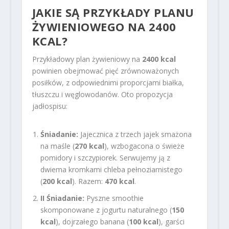
JAKIE SĄ PRZYKŁADY PLANU
ŻYWIENIOWEGO NA 2400
KCAL?
Przykładowy plan żywieniowy na
2400 kcal
powinien obejmować pięć zrównoważonych
posiłków, z odpowiednimi proporcjami białka,
tłuszczu i węglowodanów. Oto propozycja
jadłospisu:
Śniadanie:
Jajecznica z trzech jajek smażona
na maśle (
270 kcal
), wzbogacona o świeże
pomidory i szczypiorek. Serwujemy ją z
dwiema kromkami chleba pełnoziarnistego
(
200 kcal
). Razem:
470 kcal
.
II Śniadanie:
Pyszne smoothie
skomponowane z jogurtu naturalnego (
150
kcal
), dojrzałego banana (
100 kcal
), garści