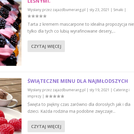
LEŚNYMI.
Wysłany przez
zajazdbumerang.pl
|
sty 23, 2021
|
Smaki
|
Tarta z kremem mascarpone to idealna propozycja nie
tylko dla tych co lubią wyrafinowane desery,...
CZYTAJ WIĘCEJ
ŚWIĄTECZNE MENU DLA NAJMŁODSZYCH
Wysłany przez
zajazdbumerang.pl
|
sty 19, 2021
|
Catering i
imprezy
|
Święta to piękny czas zarówno dla dorosłych jak i dla
dzieci. Każda rodzina ma podobne zwyczaje...
CZYTAJ WIĘCEJ