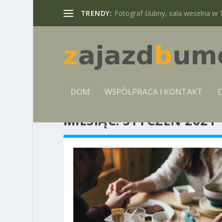
TRENDY:
Fotograf ślubny, sala weselna w 
DOM
WSPÓŁPRACA I KONTAKT
C
MIESIĄC:
STYCZEŃ 2021