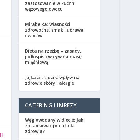
zastosowanie w kuchni
wężowego owocu
Mirabelka: własności
zdrowotne, smak i uprawa
owoców
Dieta na rzeźbę – zasady,
jadłospis i wpływ na masę
mięśniową
Jajka a trądzik: wpływ na
zdrowie skóry i alergie
CATERING I IMREZY
Węglowodany w diecie: Jak
zbilansować podaż dla
zdrowia?
I