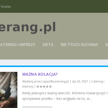
Toruniu
ATERING I IMPREZY
DIETA
NIE TYLKO KUCHNIA
S
WAŻNA KOLACJA?
Wysłany przez
zajazdbumerang.pl
|
sty 26, 2021
|
Catering i
imprezy
|
Kiedy planujesz ważny wieczór, któremu towarzyszyć
spożywanie posiłku – bez względu na to, w...