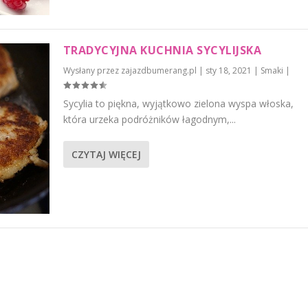
TRADYCYJNA KUCHNIA SYCYLIJSKA
Wysłany przez
zajazdbumerang.pl
|
sty 18, 2021
|
Smaki
|
Sycylia to piękna, wyjątkowo zielona wyspa włoska,
która urzeka podróżników łagodnym,...
CZYTAJ WIĘCEJ