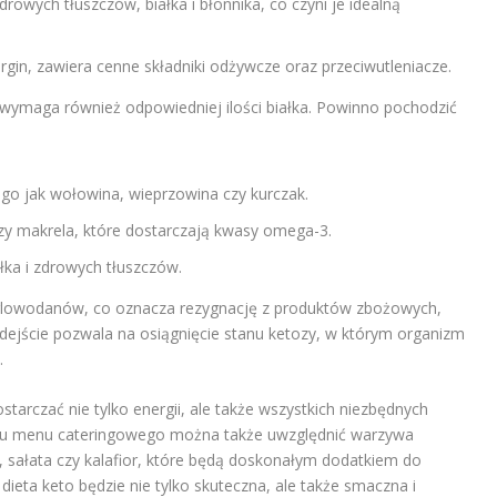
owych tłuszczów, białka i błonnika, co czyni je idealną
irgin, zawiera cenne składniki odżywcze oraz przeciwutleniacze.
 wymaga również odpowiedniej ilości białka. Powinno pochodzić
ego jak wołowina, wieprzowina czy kurczak.
czy makrela, które dostarczają kwasy omega-3.
ka i zdrowych tłuszczów.
glowodanów, co oznacza rezygnację z produktów zbożowych,
ejście pozwala na osiągnięcie stanu ketozy, w którym organizm
.
tarczać nie tylko energii, ale także wszystkich niezbędnych
iu menu cateringowego można także uwzględnić warzywa
 sałata czy kalafior, które będą doskonałym dodatkiem do
dieta keto będzie nie tylko skuteczna, ale także smaczna i