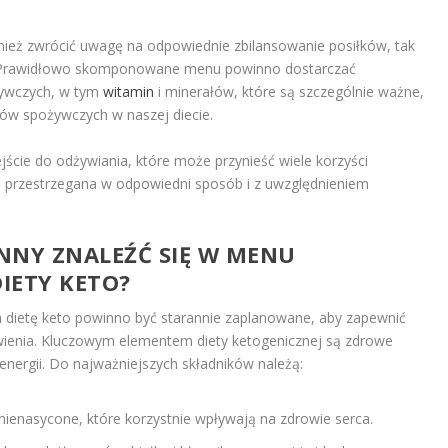
nież zwrócić uwagę na odpowiednie zbilansowanie posiłków, tak
u. Prawidłowo skomponowane menu powinno dostarczać
żywczych, w tym
witamin
i minerałów, które są szczególnie ważne,
ów spożywczych w naszej diecie.
jście do odżywiania, które może przynieść wiele korzyści
 przestrzegana w odpowiedni sposób i z uwzględnieniem
INNY ZNALEŹĆ SIĘ W MENU
IETY KETO?
 dietę keto powinno być starannie zaplanowane, aby zapewnić
ywienia. Kluczowym elementem diety ketogenicznej są zdrowe
energii. Do najważniejszych składników należą:
ienasycone, które korzystnie wpływają na zdrowie serca.