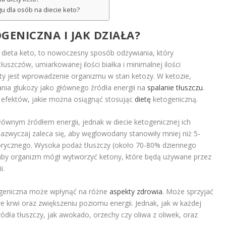
ngu dla osób na diecie keto?
OGENICZNA I JAK DZIAŁA?
 dieta keto, to nowoczesny sposób odżywiania, który
uszczów, umiarkowanej ilości białka i minimalnej ilości
 jest wprowadzenie organizmu w stan ketozy. W ketozie,
nia glukozy jako głównego źródła energii na
spalanie tłuszczu
.
a efektów, jakie można osiągnąć stosując
dietę
ketogeniczną.
łównym źródłem energii, jednak w diecie ketogenicznej ich
Zazwyczaj zaleca się, aby węglowodany stanowiły mniej niż 5-
orycznego. Wysoka podaż tłuszczy (około 70-80% dziennego
a, aby organizm mógł wytworzyć ketony, które będą używane przez
i.
ogeniczna może wpłynąć na różne
aspekty zdrowia
. Może sprzyjać
 krwi oraz zwiększeniu poziomu energii. Jednak, jak w każdej
ródła tłuszczy, jak awokado, orzechy czy oliwa z oliwek, oraz