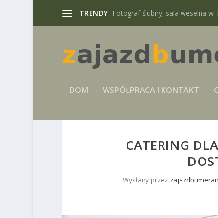
TRENDY:
Fotograf ślubny, sala weselna w 
DOM
WSPÓŁPRACA I KONTAKT
C
CATERING DLA
DOS
Wysłany przez
zajazdbumeran