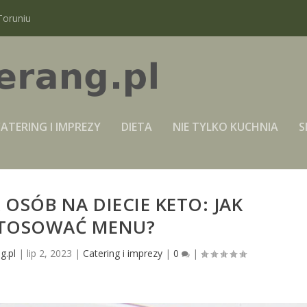
Toruniu
ATERING I IMPREZY
DIETA
NIE TYLKO KUCHNIA
S
 OSÓB NA DIECIE KETO: JAK
TOSOWAĆ MENU?
g.pl
|
lip 2, 2023
|
Catering i imprezy
|
0
|