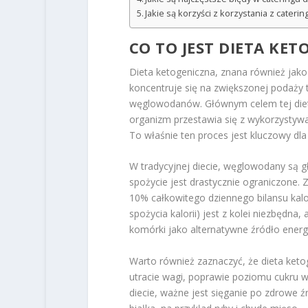
Jakie są korzyści z korzystania z cateri
CO TO JEST DIETA KET
Dieta ketogeniczna, znana również jako
koncentruje się na zwiększonej podaży tł
węglowodanów. Głównym celem tej diety
organizm przestawia się z wykorzystywa
To właśnie ten proces jest kluczowy dl
W tradycyjnej diecie, węglowodany są g
spożycie jest drastycznie ograniczone. 
10% całkowitego dziennego bilansu kal
spożycia kalorii) jest z kolei niezbędn
komórki jako alternatywne źródło energi
Warto również zaznaczyć, że dieta ket
utracie wagi, poprawie poziomu cukru we
diecie, ważne jest sięganie po zdrowe ź