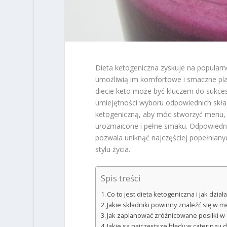
Dieta ketogeniczna zyskuje na popularno
umożliwią im komfortowe i smaczne pl
diecie keto może być kluczem do sukces
umiejętności wyboru odpowiednich skład
ketogeniczną, aby móc stworzyć menu, k
urozmaicone i pełne smaku. Odpowiednio
pozwala uniknąć najczęściej popełnian
stylu życia.
Spis treści
Co to jest dieta ketogeniczna i jak dział
Jakie składniki powinny znaleźć się w 
Jak zaplanować zróżnicowane posiłki w 
Jakie są najczęstsze błędy w cateringu d