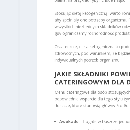
białka, na przykład ryby i chude mięso.
Stosując dietę ketogeniczną, warto rów
aby spełniały one potrzeby organizm
wszystkich niezbędnych składników od
gdy ograniczamy różnorodność produkt
Ostatecznie, dieta ketogeniczna to pode
zdrowotnych, pod warunkiem, że będzie
indywidualnych potrzeb organizmu.
JAKIE SKŁADNIKI POW
CATERINGOWYM DLA D
Menu cateringowe dla osób stosujących
odpowiednie wsparcie dla tego stylu ż
tłuszcze, które stanowią główny źródło 
Awokado
– bogate w tłuszcze jednon