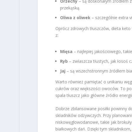
Orzechy
– są doskonałym źródłem zdr
przekąską.
Oliwa z oliwek
– szczególnie extra v
Oprócz zdrowych tłuszczów, dieta keto
z:
Mięsa
– najlepiej jakościowego, taki
Ryb
– zwłaszcza tłustych, jak łosoś 
Jaj
– są wszechstronnym źródłem biał
Warto również pamiętać o unikaniu wę
cukrów oraz większości owoców. To pod
spala tłuszcz jako główne źródło energii
Dobrze zbilansowane posiłki powinny dos
składników odżywczych. Przy planowan
niskowęglowodanowe, takie jak brokuły,
białkowych dań. Dzięki tym składnikom, 