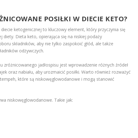
NICOWANE POSIŁKI W DIECIE KETO?
iecie ketogenicznej to kluczowy element, który przyczynia się
 diety. Dieta keto, opierająca się na niskiej podaży
u składników, aby nie tylko zaspokoić głód, ale także
kładników odżywczych.
u zróżnicowanego jadłospisu jest wprowadzenie różnych źródeł
jajek oraz nabiału, aby urozmaicić posiłki. Warto również rozważyć
 czy tempeh, które są niskowęglowodanowe i mogą stanowić
wa niskowęglowodanowe. Takie jak: