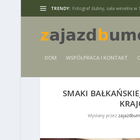
TRENDY:
Fotograf ślubny, sala weselna w 
DOM
WSPÓŁPRACA I KONTAKT
C
SMAKI BAŁKAŃSKIE
KRA
Wysłany przez
zajazdbum