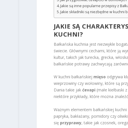
Jakie są inne popularne przepisy z Bał
Jakie składniki są niezbędne w kuchni b
JAKIE SĄ CHARAKTERY
KUCHNI?
Bałkańska kuchnia jest niezwykle bogat
świecie. Głównymi cechami, które ją wy
kultur, takich jak turecka, grecka, włosk
bałkańskie potrawy zachwycają zarówn
W kuchni bałkańskiej
mięso
odgrywa klu
wieprzowiny czy wołowiny, które są prz
Dania takie jak
ćevapi
(małe kiełbaski 
niektóre przykłady, które można znaleź
Ważnym elementem bałkańskiej kuchni 
papryka, bakłażany, pomidory czy oliw
się
przyprawy
, takie jak czosnek, oreg