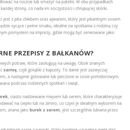
llować na ruszcie lub smażyć na patelni. W obu przypadkach
każdej strony, co nada im soczystości i chrupiącej skórki.
 jest z pita chlebem oraz ajwarem, który jest pikantnym sosem
będzie sycące i pełne smaku, idealne na spotkania z rodziną czy
ietnym pomysłem na imprezy, gdzie mogą być serwowane jako
ARNE PRZEPISY Z BAŁKANÓW?
kowych potraw, które zasługują na uwagę. Obok znanych
ać
sarmę
, czyli gołąbki z kapusty. To danie jest zazwyczaj
m, a następnie gotowane lub pieczone w sosie pomidorowym.
wana podczas rodzinnych spotkań i świąt.
urek
, ciasto nadziewane mięsem lub serem, które charakteryzuje
podawać na ciepło lub na zimno, co czyni je idealnym wyborem na
erem, znana jako
burek z serem
, jest szczególnie lubiana przez
, pikantnym sosie z papryki, który świetnie uzupełnia wiele dań