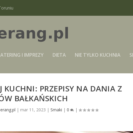
Toruniu
ATERING I IMPREZY
DIETA
NIE TYLKO KUCHNIA
S
J KUCHNI: PRZEPISY NA DANIA Z
JÓW BAŁKAŃSKICH
erang.pl
|
mar 11, 2023
|
Smaki
|
0
|