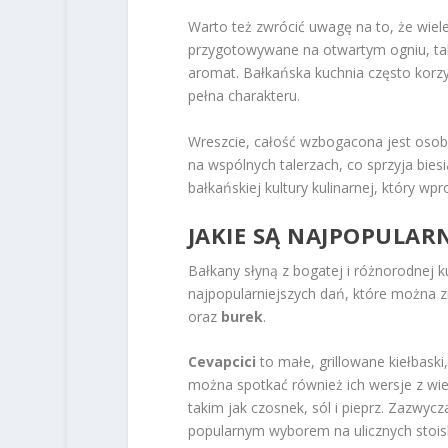
Warto też zwrócić uwagę na to, że wiele
przygotowywane na otwartym ogniu, tak
aromat. Bałkańska kuchnia często korz
pełna charakteru.
Wreszcie, całość wzbogacona jest osobl
na wspólnych talerzach, co sprzyja biesi
bałkańskiej kultury kulinarnej, który w
JAKIE SĄ NAJPOPULARN
Bałkany słyną z bogatej i różnorodnej k
najpopularniejszych dań, które można z
oraz
burek
.
Cevapcici
to małe, grillowane kiełbas
można spotkać również ich wersje z wi
takim jak czosnek, sól i pieprz. Zazwyc
popularnym wyborem na ulicznych stois