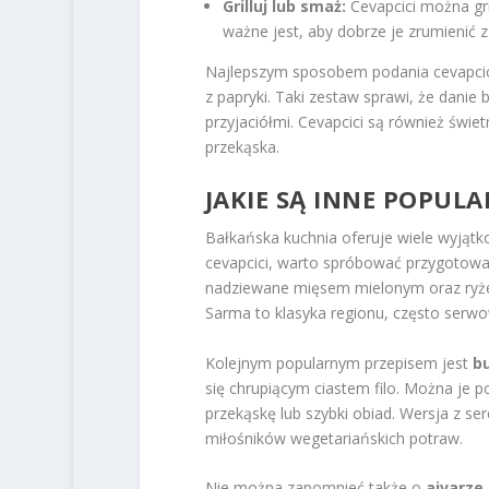
Grilluj lub smaż:
Cevapcici można gri
ważne jest, aby dobrze je zrumienić z 
Najlepszym sposobem podania cevapcici
z papryki. Taki zestaw sprawi, że danie 
przyjaciółmi. Cevapcici są również św
przekąska.
JAKIE SĄ INNE POPUL
Bałkańska kuchnia oferuje wiele wyjąt
cevapcici, warto spróbować przygotow
nadziewane mięsem mielonym oraz ryże
Sarma to klasyka regionu, często serwo
Kolejnym popularnym przepisem jest
b
się chrupiącym ciastem filo. Można je 
przekąskę lub szybki obiad. Wersja z s
miłośników wegetariańskich potraw.
Nie można zapomnieć także o
ajvarze