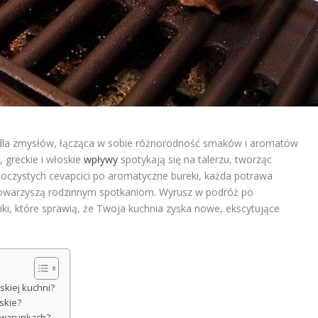
 dla zmysłów, łącząca w sobie różnorodność smaków i aromatów
, greckie i włoskie
wpływy
spotykają się na talerzu, tworząc
 soczystych cevapcici po aromatyczne bureki, każda potrawa
e towarzyszą rodzinnym spotkaniom. Wyrusz w podróż po
iki, które sprawią, że Twoja kuchnia zyska nowe, ekscytujące
skiej kuchni?
skie?
 warunkach?