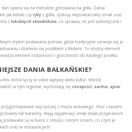
 dań opiera się na metodzie gotowania na grillu. Dania
ie jak kebab czy
ryby
z grilla, zyskują niepowtarzalny smak oraz
ysta z
lokalnych składników
, co sprawia, że jest autentyczna i
iwym stylem podawania potraw, gdzie tradycyjnie serwuje się je
adowaniu i dzieleniu się posiłkiem z bliskimi. To istotny element
prowadza element rodzinności i gościnności do każdego posiłku.
IEJSZE DANIA BAŁKAŃSKIE?
uchni, która łączy w sobie wpływy wielu kultur. Wśród
naleźć w tym regionie, wyróżniają się
cevapcici
,
sarma
,
ajvar
ki, przygotowywane najczęściej z mięsa wołowego, choć czasami
eprzowiny lub baraniny. Mają wyjątkowy smak dzięki przyprawom
zaj podawane są w bułce z cebulą i ostrym sosem, co czyni je
kach oraz w restauracjach.