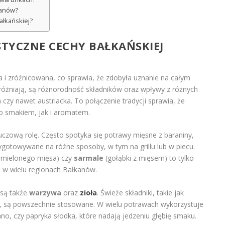
kanów?
ałkańskiej?
STYCZNE CECHY BAŁKAŃSKIEJ
a i zróżnicowana, co sprawia, że zdobyła uznanie na całym
różniają, są różnorodność składników oraz wpływy z różnych
a czy nawet austriacka. To połączenie tradycji sprawia, że
o smakiem, jak i aromatem.
czową rolę. Często spotyka się potrawy mięsne z baraniny,
ygotowywane na różne sposoby, w tym na grillu lub w piecu.
z mielonego mięsa) czy
sarmale
(gołąbki z mięsem) to tylko
ć w wielu regionach Bałkanów.
są także
warzywa
oraz
zioła
. Świeże składniki, takie jak
ki, są powszechnie stosowane. W wielu potrawach wykorzystuje
ano, czy papryka słodka, które nadają jedzeniu głębię smaku.