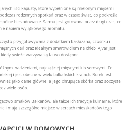
janych liści kapusty, które wypełnione są mielonym mięsem i
podczas rodzinnych spotkań oraz w czasie świąt, co podkreśla
wspólne biesiadowanie. Sarma jest gotowana przez długi czas, co
danie nabiera wyjątkowego aromatu.
 często przygotowywana z dodatkiem bakłażana, czosnku i
mięsnych dań oraz idealnym smarowidłem na chleb. Ajvar jest
, kiedy świeże warzywa są łatwo dostępne.
różnymi nadzieniami, najczęściej mięsnymi lub serowymi. To
kiej i jest obecne w wielu bałkańskich krajach. Burek jest
wnież jako danie główne, a jego chrupiąca skórka oraz soczyste
zez wiele osób.
ogactwo smaków Bałkanów, ale także ich tradycje kulinarne, które
nie i mają szczególne miejsce w sercach mieszkańców tego
VAPCICI W DOMOWYCH