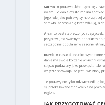
Sarma
to potrawa składająca się z zawi
ryżem. To danie często można spotkać 
jego rolę jako potrawy symbolizującej 
sprawia, że smaki się intensyfikują, a 
Ajvar
to pasta z pieczonych papryczek,
przypraw. Jest świetnym dodatkiem do 
szczególnie popularny w sezonie letnim
Burek
to ciasto francuskie wypełnione 
danie ma swoje korzenie w kuchni osmańs
często podawany jako przekąska, ale ró
wnętrze sprawiają, że jest uwielbiany pr
Te potrawy nie tylko odzwierciedlają b
są przekazywane z pokolenia na pokole
regionu.
JAK PRZYGOTOWAĆ CE