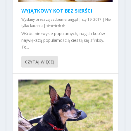
WYJĄTKOWY KOT BEZ SIERŚCI
Wysłany przez
zajazdbumerang.pl
|
sty 19, 2017
|
Nie
tylko kuchnia
|
Wśród niezwykle popularnych, nagich kotów
największą popularnością cieszą się sfinksy.
Te...
CZYTAJ WIĘCEJ