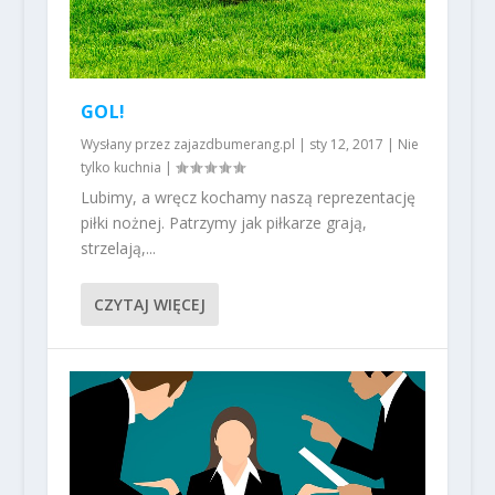
GOL!
Wysłany przez
zajazdbumerang.pl
|
sty 12, 2017
|
Nie
tylko kuchnia
|
Lubimy, a wręcz kochamy naszą reprezentację
piłki nożnej. Patrzymy jak piłkarze grają,
strzelają,...
CZYTAJ WIĘCEJ