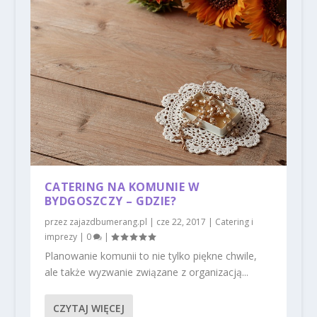
CATERING NA KOMUNIE W
BYDGOSZCZY – GDZIE?
przez
zajazdbumerang.pl
|
cze 22, 2017
|
Catering i
imprezy
|
0
|
Planowanie komunii to nie tylko piękne chwile,
ale także wyzwanie związane z organizacją...
CZYTAJ WIĘCEJ