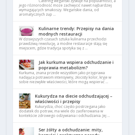
Catering wegański zyskuje na popularności, a
jego różnorodność może zachwycić nawet najbardziej
wymagających smakoszy. Wegańskie dania, od
aromatycznych zup …
Kulinarne trendy: Przepisy na dania
modnych restauracji
W dzisiejszych czasach sztuka kulinarna przechodzi
prawdziwą rewolucję, a modne restauracje stają się
miejscem, gdzie tradycja spotyka się z …
Jak kurkuma wspiera odchudzanie i
poprawia metabolizm?
Kurkuma, znana przede wszystkim jako przyprawa
nadająca potrawom intensywny, złocisty kolor, kryje w
sobie niezwykłe właściwości, które mogą wspierać …
Kukurydza na diecie odchudzającej –
właściwości i przepisy
Kukurydza, choć często postrzegana jako
dodatek do potraw, ma wiele do zaoferowania w
kontekście zdrowego odżywiania i odchudzania. Jej …
Ser żółty a odchudzanie: mity,