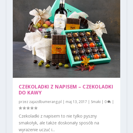
CZEKOLADKI Z NAPISEM – CZEKOLADKI
DO KAWY
przez
zajazdbumerang.pl
|
maj 13, 2017
|
Smaki
|
0
|
Czekoladki z napisem to nie tylko pyszny
smakołyk, ale także doskonały sposób na
wyrażenie uczuć i...