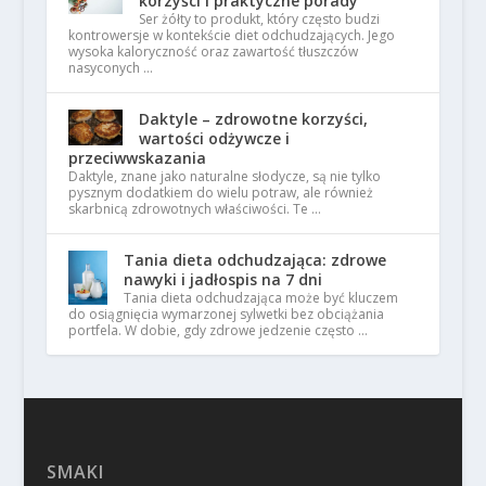
korzyści i praktyczne porady
Ser żółty to produkt, który często budzi
kontrowersje w kontekście diet odchudzających. Jego
wysoka kaloryczność oraz zawartość tłuszczów
nasyconych …
Daktyle – zdrowotne korzyści,
wartości odżywcze i
przeciwwskazania
Daktyle, znane jako naturalne słodycze, są nie tylko
pysznym dodatkiem do wielu potraw, ale również
skarbnicą zdrowotnych właściwości. Te …
Tania dieta odchudzająca: zdrowe
nawyki i jadłospis na 7 dni
Tania dieta odchudzająca może być kluczem
do osiągnięcia wymarzonej sylwetki bez obciążania
portfela. W dobie, gdy zdrowe jedzenie często …
SMAKI