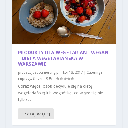
PRODUKTY DLA WEGETARIAN I WEGAN
– DIETA WEGETARIAŃSKA W
WARSZAWIE
przez
zajazdbumerang.pl
|
kwi 13, 2017
|
Catering i
imprezy
,
Smaki
|
0
|
Coraz więcej osób decyduje się na dietę
wegetariańską lub wegańską, co wiąże się nie
tylko z...
CZYTAJ WIĘCEJ