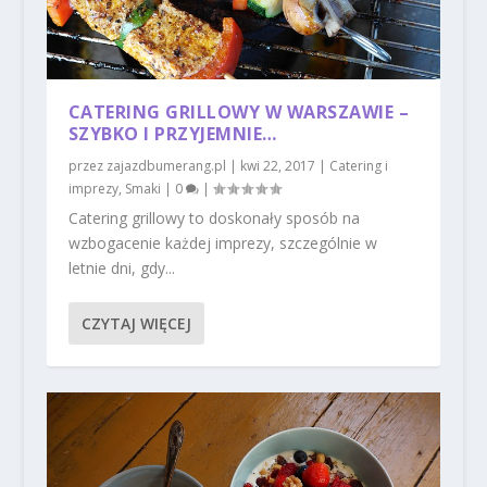
CATERING GRILLOWY W WARSZAWIE –
SZYBKO I PRZYJEMNIE…
przez
zajazdbumerang.pl
|
kwi 22, 2017
|
Catering i
imprezy
,
Smaki
|
0
|
Catering grillowy to doskonały sposób na
wzbogacenie każdej imprezy, szczególnie w
letnie dni, gdy...
CZYTAJ WIĘCEJ