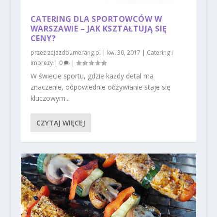
CATERING DLA SPORTOWCÓW W
WARSZAWIE – JAK KSZTAŁTUJĄ SIĘ
CENY?
przez
zajazdbumerang.pl
|
kwi 30, 2017
|
Catering i
imprezy
|
0
|
W świecie sportu, gdzie każdy detal ma
znaczenie, odpowiednie odżywianie staje się
kluczowym...
CZYTAJ WIĘCEJ