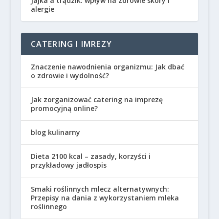
Jajka a trądzik: wpływ na zdrowie skóry i
alergie
CATERING I IMREZY
Znaczenie nawodnienia organizmu: Jak dbać
o zdrowie i wydolność?
Jak zorganizować catering na imprezę
promocyjną online?
blog kulinarny
Dieta 2100 kcal – zasady, korzyści i
przykładowy jadłospis
Smaki roślinnych mlecz alternatywnych:
Przepisy na dania z wykorzystaniem mleka
roślinnego