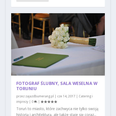
FOTOGRAF ŚLUBNY, SALA WESELNA W
TORUNIU
przez
zajazdbumerang.pl
|
cze 14, 2017
|
Catering i
imprezy
|
0
|
Toruń to miasto, które zachwyca nie tylko swoją
historią i architekturą, ale także staje się coraz...