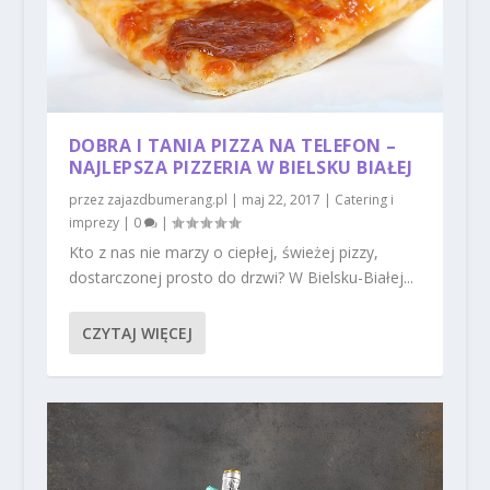
DOBRA I TANIA PIZZA NA TELEFON –
NAJLEPSZA PIZZERIA W BIELSKU BIAŁEJ
przez
zajazdbumerang.pl
|
maj 22, 2017
|
Catering i
imprezy
|
0
|
Kto z nas nie marzy o ciepłej, świeżej pizzy,
dostarczonej prosto do drzwi? W Bielsku-Białej...
CZYTAJ WIĘCEJ