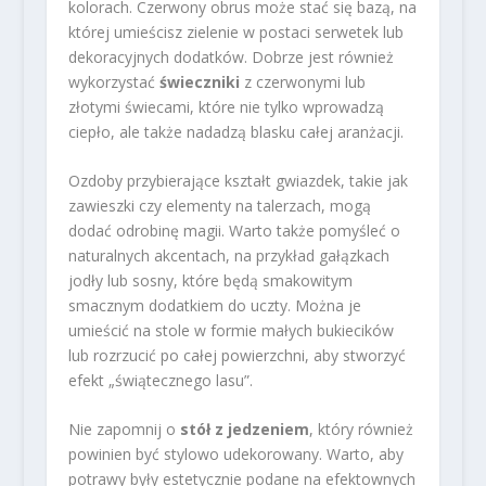
kolorach. Czerwony obrus może stać się bazą, na
której umieścisz zielenie w postaci serwetek lub
dekoracyjnych dodatków. Dobrze jest również
wykorzystać
świeczniki
z czerwonymi lub
złotymi świecami, które nie tylko wprowadzą
ciepło, ale także nadadzą blasku całej aranżacji.
Ozdoby przybierające kształt gwiazdek, takie jak
zawieszki czy elementy na talerzach, mogą
dodać odrobinę magii. Warto także pomyśleć o
naturalnych akcentach, na przykład gałązkach
jodły lub sosny, które będą smakowitym
smacznym dodatkiem do uczty. Można je
umieścić na stole w formie małych bukiecików
lub rozrzucić po całej powierzchni, aby stworzyć
efekt „świątecznego lasu”.
Nie zapomnij o
stół z jedzeniem
, który również
powinien być stylowo udekorowany. Warto, aby
potrawy były estetycznie podane na efektownych