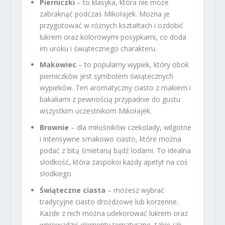
Pierniczki
– to klasyka, która nie może
zabraknąć podczas Mikołajek. Można je
przygotować w różnych kształtach i ozdobić
lukrem oraz kolorowymi posypkami, co doda
im uroku i świątecznego charakteru.
Makowiec
– to popularny wypiek, który obok
pierniczków jest symbolem świątecznych
wypieków. Ten aromatyczny ciasto z makiem i
bakaliami z pewnością przypadnie do gustu
wszystkim uczestnikom Mikołajek.
Brownie
– dla miłośników czekolady, wilgotne
i intensywne smakowo ciasto, które można
podać z bitą śmietaną bądź lodami. To idealna
słodkość, która zaspokoi każdy apetyt na coś
słodkiego.
Świąteczne ciasta
– możesz wybrać
tradycyjne ciasto drożdżowe lub korzenne.
Każde z nich można udekorować lukrem oraz
wprowadzić elementy tematyczne, takie jak