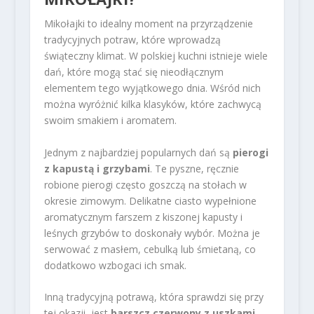
Mikołajki to idealny moment na przyrządzenie
tradycyjnych potraw, które wprowadzą
świąteczny klimat. W polskiej kuchni istnieje wiele
dań, które mogą stać się nieodłącznym
elementem tego wyjątkowego dnia. Wśród nich
można wyróżnić kilka klasyków, które zachwycą
swoim smakiem i aromatem.
Jednym z najbardziej popularnych dań są
pierogi
z kapustą i grzybami
. Te pyszne, ręcznie
robione pierogi często goszczą na stołach w
okresie zimowym. Delikatne ciasto wypełnione
aromatycznym farszem z kiszonej kapusty i
leśnych grzybów to doskonały wybór. Można je
serwować z masłem, cebulką lub śmietaną, co
dodatkowo wzbogaci ich smak.
Inną tradycyjną potrawą, która sprawdzi się przy
tej okazji, jest
barszcz czerwony z uszkami
.