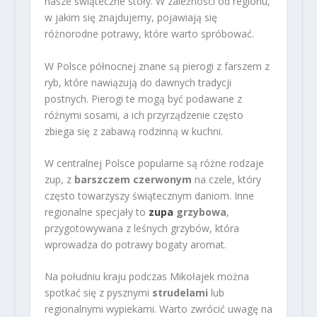
nasze świąteczne stoły. W zależności od regionu,
w jakim się znajdujemy, pojawiają się
różnorodne potrawy, które warto spróbować.
W Polsce północnej znane są pierogi z farszem z
ryb, które nawiązują do dawnych tradycji
postnych. Pierogi te mogą być podawane z
różnymi sosami, a ich przyrządzenie często
zbiega się z zabawą rodzinną w kuchni.
W centralnej Polsce popularne są różne rodzaje
zup, z
barszczem czerwonym
na czele, który
często towarzyszy świątecznym daniom. Inne
regionalne specjały to
zupa
grzybowa
,
przygotowywana z leśnych grzybów, która
wprowadza do potrawy bogaty aromat.
Na południu kraju podczas Mikołajek można
spotkać się z pysznymi
strudelami
lub
regionalnymi wypiekami. Warto zwrócić uwagę na