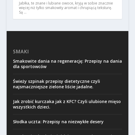
Jabłka, te znane i lubiane owoce, kryją w sobie znacznie
więcej niż tylko smakowity aromat i chrupiącą teksturę.
Są …
SMAKI
Smakowite dania na regenerację: Przepisy na dania
dla sportowców
Świeży szpinak przepisy dietetyczne czyli
najsmaczniejsze zielone liście jadalne.
Jak zrobić kurczaka jak z KFC? Czyli ulubione mięso
wszystkich dzieci.
Słodka uczta: Przepisy na niezwykłe desery