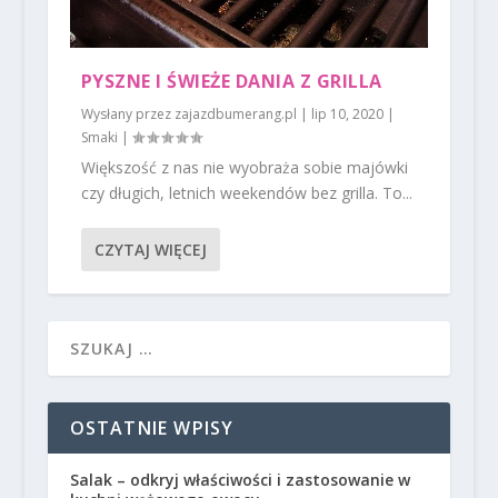
PYSZNE I ŚWIEŻE DANIA Z GRILLA
Wysłany przez
zajazdbumerang.pl
|
lip 10, 2020
|
Smaki
|
Większość z nas nie wyobraża sobie majówki
czy długich, letnich weekendów bez grilla. To...
CZYTAJ WIĘCEJ
OSTATNIE WPISY
Salak – odkryj właściwości i zastosowanie w