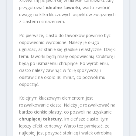
zazwyczaj pojawia się w okresie karnawału. Aby
przygotować
idealne faworki
, warto zwrócić
uwagę na kilka kluczowych aspektów związanych
z ciastem i smażeniem.
Po pierwsze, ciasto do faworków powinno być
odpowiednio wyrobione. Należy je długo
ugniatać, aż stanie się gładkie i elastyczne. Dzięki
temu faworki będą miały odpowiednią strukturę i
będą po usmażeniu chrupiące. Po wyrobieniu,
ciasto należy zawinąć w folię spożywczą i
odstawić na około 30 minut, co pozwoli mu
odpocząć.
Kolejnym kluczowym elementem jest
rozwałkowanie ciasta. Należy je rozwałkować na
bardzo cienkie plastry, co pozwoli na uzyskanie
chrupiącej tekstury
. Im cieńsze ciasto, tym
lepszy efekt końcowy. Warto też pamiętać, że
najlepiej jest posypać stolnicę i wałek odrobiną