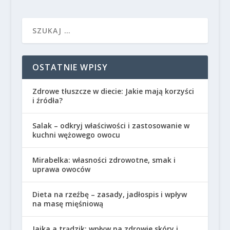
OSTATNIE WPISY
Zdrowe tłuszcze w diecie: Jakie mają korzyści
i źródła?
Salak – odkryj właściwości i zastosowanie w
kuchni wężowego owocu
Mirabelka: własności zdrowotne, smak i
uprawa owoców
Dieta na rzeźbę – zasady, jadłospis i wpływ
na masę mięśniową
Jajka a trądzik: wpływ na zdrowie skóry i