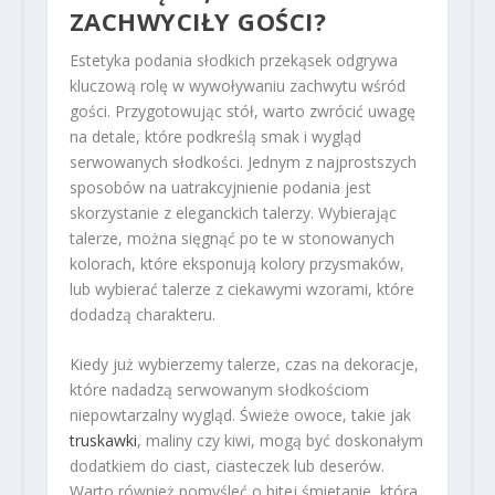
ZACHWYCIŁY GOŚCI?
Estetyka podania słodkich przekąsek odgrywa
kluczową rolę w wywoływaniu zachwytu wśród
gości. Przygotowując stół, warto zwrócić uwagę
na detale, które podkreślą smak i wygląd
serwowanych słodkości. Jednym z najprostszych
sposobów na uatrakcyjnienie podania jest
skorzystanie z eleganckich talerzy. Wybierając
talerze, można sięgnąć po te w stonowanych
kolorach, które eksponują kolory przysmaków,
lub wybierać talerze z ciekawymi wzorami, które
dodadzą charakteru.
Kiedy już wybierzemy talerze, czas na dekoracje,
które nadadzą serwowanym słodkościom
niepowtarzalny wygląd. Świeże owoce, takie jak
truskawki
, maliny czy kiwi, mogą być doskonałym
dodatkiem do ciast, ciasteczek lub deserów.
Warto również pomyśleć o bitej śmietanie, która