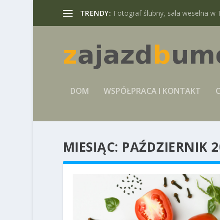
TRENDY:
Fotograf ślubny, sala weselna w 
DOM
WSPÓŁPRACA I KONTAKT
C
MIESIĄC:
PAŹDZIERNIK 2