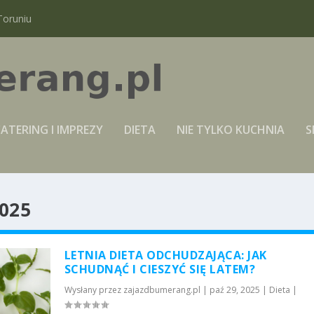
Toruniu
ATERING I IMPREZY
DIETA
NIE TYLKO KUCHNIA
S
025
LETNIA DIETA ODCHUDZAJĄCA: JAK
SCHUDNĄĆ I CIESZYĆ SIĘ LATEM?
Wysłany przez
zajazdbumerang.pl
|
paź 29, 2025
|
Dieta
|