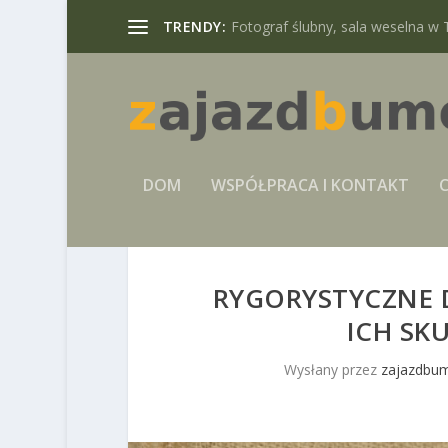
TRENDY:
Fotograf ślubny, sala weselna w 
DOM
WSPÓŁPRACA I KONTAKT
C
RYGORYSTYCZNE D
ICH SK
Wysłany przez
zajazdbum