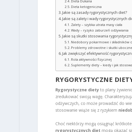
Dieta Dukana
Dieta ketogeniczna
Jakie są zasady rygorystycznych diet?
Jakie są zalety i wady rygorystycznych di
Zalety – szybka utrata masy ciała
Wady – ryzyko zaburzeń odżywiania
Jakie są skutki stosowania rygorystyczn
Niedobory pokarmowe i składników 
Problemy zdrowotne i skutki uboczn
Jak zwiększyć efektywność rygorystyczne
Rola aktywności fizycznej
Suplementy diety – kiedy i jak stosowa
RYGORYSTYCZNE DIET
Rygorystyczne diety
to plany żywieni
zredukować swoją wagę. Charakteryzują 
odżywczych, co może prowadzić do wiel
stosowanie wiąże się z ryzykiem
niedo
Choć niektórzy mogą osiągnąć krótkoter
rygorystycznych diet
mogą okazać się 