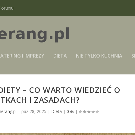
Toruniu
ATERING I IMPREZY
DIETA
NIE TYLKO KUCHNIA
S
IETY – CO WARTO WIEDZIEĆ O
UTKACH I ZASADACH?
erang.pl
|
paź 28, 2025
|
Dieta
|
0
|