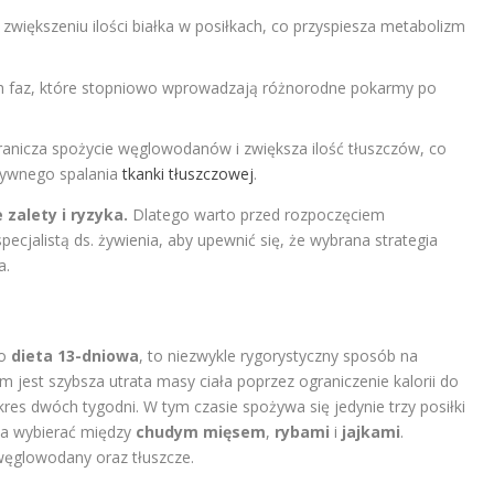
zwiększeniu ilości białka w posiłkach, co przyspiesza metabolizm
ch faz, które stopniowo wprowadzają różnorodne pokarmy po
anicza spożycie węglowodanów i zwiększa ilość tłuszczów, co
sywnego spalania
tkanki tłuszczowej
.
zalety i ryzyka.
Dlatego warto przed rozpoczęciem
specjalistą ds. żywienia, aby upewnić się, że wybrana strategia
a.
ko
dieta 13-dniowa
, to niezwykle rygorystyczny sposób na
m jest szybsza utrata masy ciała poprzez ograniczenie kalorii do
res dwóch tygodni. W tym czasie spożywa się jedynie trzy posiłki
żna wybierać między
chudym mięsem
,
rybami
i
jajkami
.
węglowodany oraz tłuszcze.