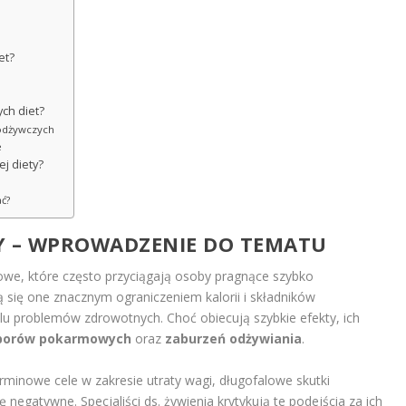
et?
ych diet?
odżywczych
e
j diety?
ć?
Y – WPROWADZENIE DO TEMATU
owe, które często przyciągają osoby pragnące szybko
się one znacznym ograniczeniem kalorii i składników
u problemów zdrowotnych. Choć obiecują szybkie efekty, ich
borów pokarmowych
oraz
zaburzeń odżywiania
.
minowe cele w zakresie utraty wagi, długofalowe skutki
negatywne. Specjaliści ds. żywienia krytykują te podejścia za ich