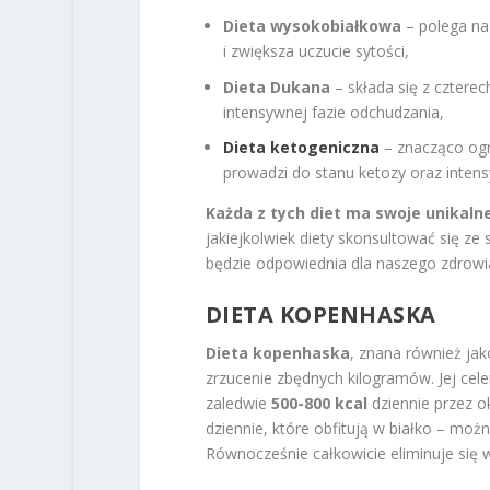
Dieta wysokobiałkowa
– polega na 
i zwiększa uczucie sytości,
Dieta Dukana
– składa się z cztere
intensywnej fazie odchudzania,
Dieta ketogeniczna
– znacząco ogr
prowadzi do stanu ketozy oraz inten
Każda z tych diet ma swoje unikalne 
jakiejkolwiek diety skonsultować się ze 
będzie odpowiednia dla naszego zdrowi
DIETA KOPENHASKA
Dieta kopenhaska
, znana również ja
zrzucenie zbędnych kilogramów. Jej cele
zaledwie
500-800 kcal
dziennie przez ok
dziennie, które obfitują w białko – mo
Równocześnie całkowicie eliminuje się 