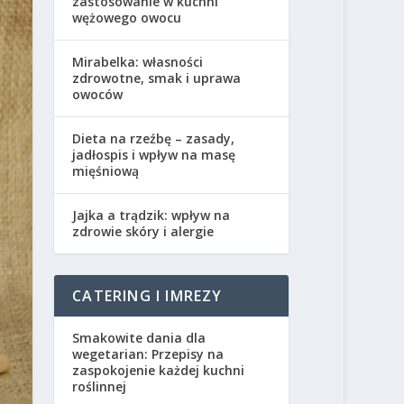
zastosowanie w kuchni
wężowego owocu
Mirabelka: własności
zdrowotne, smak i uprawa
owoców
Dieta na rzeźbę – zasady,
jadłospis i wpływ na masę
mięśniową
Jajka a trądzik: wpływ na
zdrowie skóry i alergie
CATERING I IMREZY
Smakowite dania dla
wegetarian: Przepisy na
zaspokojenie każdej kuchni
roślinnej