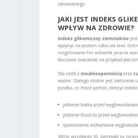
zdrowotnego.
JAKI JEST INDEKS GLI
WPŁYW NA ZDROWIE?
Indeks glikemiczny ziemniaków
jest
wpłynąć na poziom cukru we krwi. Goto
rozgotowaniu ten wskaźnik jeszcze wzr
kluczowe znaczenie; na przykład piecz
Dla osób z
insulinoopornością
oraz
c
ważne. Dlatego istotne jest zwrócenie
posiłku, co może pomóc obniżyć indeks 
jedzenie białka przed węglowodanami
jedzenie tłuszczu przed węglowodan
spowolnienie wchłaniania węglowod
Mimo wysokiego IG, ziemniaki są sycące