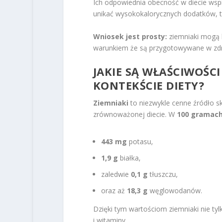
Ich odpowiednia obecność w diecie wspi
unikać wysokokalorycznych dodatków, t
Wniosek jest prosty:
ziemniaki mogą
warunkiem że są przygotowywane w zd
JAKIE SĄ WŁAŚCIWOŚC
KONTEKŚCIE DIETY?
Ziemniaki
to niezwykle cenne źródło s
zrównoważonej diecie. W
100 gramac
443 mg
potasu,
1,9 g
białka,
zaledwie
0,1 g
tłuszczu,
oraz aż
18,3 g
węglowodanów.
Dzięki tym wartościom ziemniaki nie tyl
i witaminy.