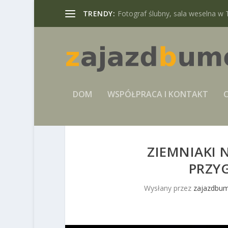
TRENDY:
Fotograf ślubny, sala weselna w 
DOM
WSPÓŁPRACA I KONTAKT
C
ZIEMNIAKI 
PRZY
Wysłany przez
zajazdbum