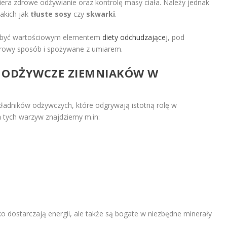
era zdrowe odżywianie oraz kontrolę masy ciała. Należy jednak
akich jak
tłuste sosy
czy
skwarki
.
 być wartościowym elementem
diety odchudzającej
, pod
rowy sposób i spożywane z umiarem.
I ODŻYWCZE ZIEMNIAKÓW W
kładników odżywczych, które odgrywają istotną rolę w
h
tych warzyw znajdziemy m.in:
ko dostarczają energii, ale także są bogate w niezbędne minerały