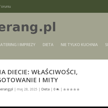
Toruniu
ATERING I IMPREZY
DIETA
NIE TYLKO KUCHNIA
S
NA DIECIE: WŁAŚCIWOŚCI,
GOTOWANIE I MITY
erang.pl
|
maj 28, 2025
|
Dieta
|
0
|