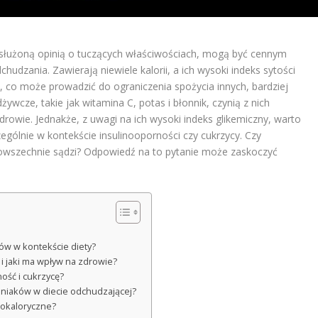
asłużoną opinią o tuczących właściwościach, mogą być cennym
udzania. Zawierają niewiele kalorii, a ich wysoki indeks sytości
, co może prowadzić do ograniczenia spożycia innych, bardziej
ywcze, takie jak witamina C, potas i błonnik, czynią z nich
rowie. Jednakże, z uwagi na ich wysoki indeks glikemiczny, warto
ególnie w kontekście insulinooporności czy cukrzycy. Czy
 powszechnie sądzi? Odpowiedź na to pytanie może zaskoczyć
ów w kontekście diety?
 i jaki ma wpływ na zdrowie?
ość i cukrzycę?
mniaków w diecie odchudzającej?
skokaloryczne?