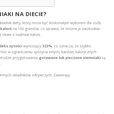
IAKI NA DIECIE?
 składnik diety, który może być doskonałym wyborem dla osób
 kalorii
na 100 gramów, co sprawia, że można je swobodnie
obaw o nadmiar kalorii.
deks sytości
wynoszący
323%
, co oznacza, że szybko
óc w ograniczeniu spożycia innych, bardziej kalorycznych
etodzie przygotowania;
gotowane lub pieczone ziemniaki
są
.
 cennych składników odżywczych. Zawierają: