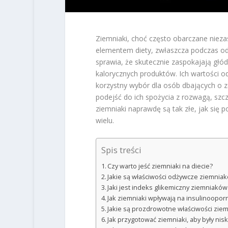
Ziemniaki, choć często obarczane niez
elementem diety, zwłaszcza podczas odch
sprawia, że skutecznie zaspokajają głód
kalorycznych produktów. Ich wartości odż
korzystny wybór dla osób dbających o zd
podejść do ich spożycia z rozwagą, szcz
ziemniaki naprawdę są tak złe, jak się
wielu.
Spis treści
Czy warto jeść ziemniaki na diecie?
Jakie są właściwości odżywcze ziemniak
Jaki jest indeks glikemiczny ziemniaków
Jak ziemniaki wpływają na insulinooporn
Jakie są prozdrowotne właściwości zie
Jak przygotować ziemniaki, aby były ni