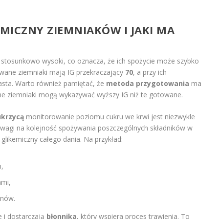
KEMICZNY ZIEMNIAKÓW I JAKI MA
 stosunkowo wysoki, co oznacza, że ich spożycie może szybko
wane ziemniaki mają IG przekraczający
70
, a przy ich
asta. Warto również pamiętać, że
metoda przygotowania
ma
one ziemniaki mogą wykazywać wyższy IG niż te gotowane.
ukrzycą
monitorowanie poziomu cukru we krwi jest niezwykle
 uwagi na kolejność spożywania poszczególnych składników w
glikemiczny całego dania. Na przykład:
,
ami,
anów.
 i dostarczają
błonnika
, który wspiera proces trawienia. To