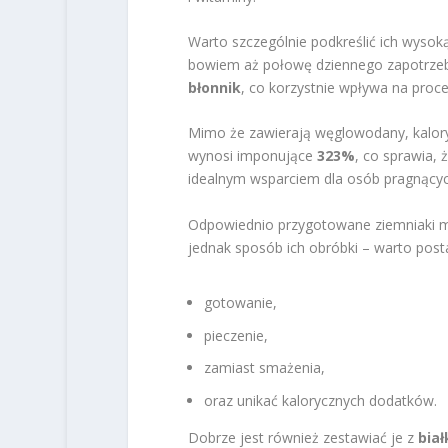
Warto szczególnie podkreślić ich wyso
bowiem aż połowę dziennego zapotrzebo
błonnik
, co korzystnie wpływa na proc
Mimo że zawierają węglowodany, kalory
wynosi imponujące
323%
, co sprawia, 
idealnym wsparciem dla osób pragnących
Odpowiednio przygotowane ziemniaki m
jednak sposób ich obróbki – warto post
gotowanie,
pieczenie,
zamiast smażenia,
oraz unikać kalorycznych dodatków.
Dobrze jest również zestawiać je z
bia