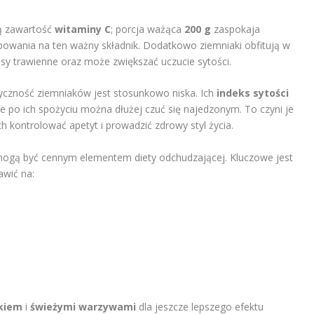
ką zawartość
witaminy C
; porcja ważąca
200 g
zaspokaja
wania na ten ważny składnik. Dodatkowo ziemniaki obfitują w
esy trawienne oraz może zwiększać uczucie sytości.
czność ziemniaków jest stosunkowo niska. Ich
indeks sytości
że po ich spożyciu można dłużej czuć się najedzonym. To czyni je
 kontrolować apetyt i prowadzić zdrowy styl życia.
ogą być cennym elementem diety odchudzającej. Kluczowe jest
awić na:
łkiem
i
świeżymi warzywami
dla jeszcze lepszego efektu