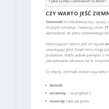
Jakie są mity o ziemniakach na diecie?
CZY WARTO JEŚĆ ZIEMN
Ziemniaki
to niskokaloryczny i sycący
chcących schudnąć. Zawierają około
77
wprowadzać do planu żywieniowego bez 
Interesującym faktem jest ich wysoki
in
zaspokajają głód. Dzięki temu mogą pom
produktów. Warto jednak pamiętać o m
zdecydowanie zdrowsze niż te smażone
Co więcej, ziemniaki dostarczają wielu
błonnik
,
witaminy
– na przykład C,
minerały
takie jak potas.