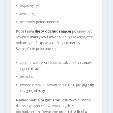
brązowy ryż,
owsiankę,
pieczywo pełnoziarniste.
Podstawą
diety odchudzającej
powinny być
również
warzywa i owoce
. Te niskokaloryczne
pokarmy obfitują w witaminy i minerały.
Szczególnie polecane są:
zielone warzywa liściaste, takie jak
szpinak
czy
jarmuż
,
brokuły,
owoce o niskiej zawartości cukru, jak
jagody
czy
grejpfruty
.
Nawodnienie organizmu
jest równie istotne
dla osiągnięcia celów związanych z
odchudzaniem. Regularne picie
1,5-2 litrów