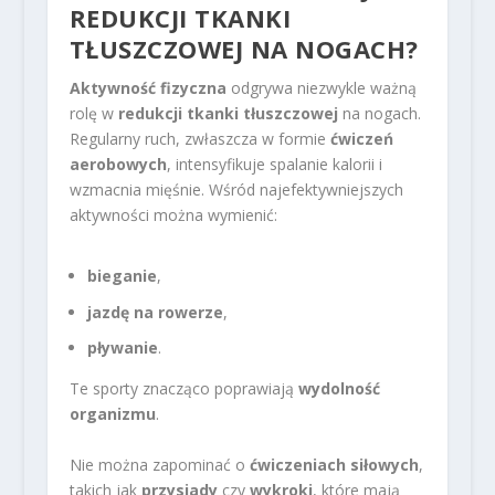
REDUKCJI TKANKI
TŁUSZCZOWEJ NA NOGACH?
Aktywność fizyczna
odgrywa niezwykle ważną
rolę w
redukcji tkanki tłuszczowej
na nogach.
Regularny ruch, zwłaszcza w formie
ćwiczeń
aerobowych
, intensyfikuje spalanie kalorii i
wzmacnia mięśnie. Wśród najefektywniejszych
aktywności można wymienić:
bieganie
,
jazdę na rowerze
,
pływanie
.
Te sporty znacząco poprawiają
wydolność
organizmu
.
Nie można zapominać o
ćwiczeniach siłowych
,
takich jak
przysiady
czy
wykroki
, które mają