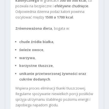
kalorycznego
w granicach
300 do 500 kcal
, co
pozwala na bezpieczne i
efektywne chudnięcie
.
Odpowiednia dzienna podaż kalorii powinna
oscylować między
1500 a 1700 kcal
.
Zrównoważona dieta
, bogata w:
chude źródła białka
,
świeże owoce
,
warzywa
,
korzystne tłuszcze
,
unikanie przetworzonej żywności oraz
cukrów dodanych
.
Wspiera proces eliminacji tkanki tłuszczowej.
Regularne spożywanie niewielkich porcji posiłków
sprzyja utrzymaniu stabilnego poziomu energii i
zapobiega napadom głodu.