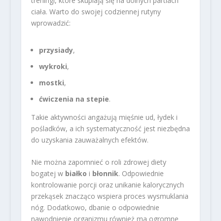
treningi, które skupiają się na dolnych partiach
ciała. Warto do swojej codziennej rutyny
wprowadzić:
przysiady
,
wykroki
,
mostki
,
ćwiczenia na stepie
.
Takie aktywności angażują mięśnie ud, łydek i
pośladków, a ich systematyczność jest niezbędna
do uzyskania zauważalnych efektów.
Nie można zapomnieć o roli zdrowej diety
bogatej w
białko
i
błonnik
. Odpowiednie
kontrolowanie porcji oraz unikanie kalorycznych
przekąsek znacząco wspiera proces wysmuklania
nóg. Dodatkowo, dbanie o odpowiednie
nawodnienie organizmu również ma ogromne