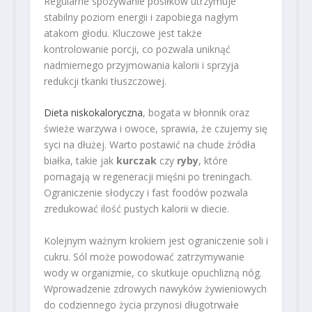
Regularne spożywanie posiłków utrzymuje
stabilny poziom energii i zapobiega nagłym
atakom głodu. Kluczowe jest także
kontrolowanie porcji, co pozwala uniknąć
nadmiernego przyjmowania kalorii i sprzyja
redukcji tkanki tłuszczowej.
Dieta niskokaloryczna
, bogata w błonnik oraz
świeże warzywa i owoce, sprawia, że czujemy się
syci na dłużej. Warto postawić na chude źródła
białka, takie jak
kurczak
czy
ryby
, które
pomagają w regeneracji mięśni po treningach.
Ograniczenie słodyczy i fast foodów pozwala
zredukować ilość pustych kalorii w diecie.
Kolejnym ważnym krokiem jest ograniczenie soli i
cukru. Sól może powodować zatrzymywanie
wody w organizmie, co skutkuje opuchlizną nóg.
Wprowadzenie zdrowych nawyków żywieniowych
do codziennego życia przynosi długotrwałe