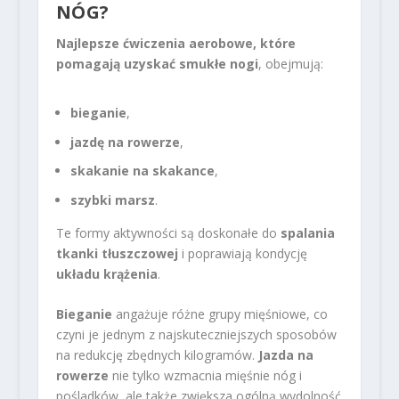
NÓG?
Najlepsze ćwiczenia aerobowe, które
pomagają uzyskać smukłe nogi
, obejmują:
bieganie
,
jazdę na rowerze
,
skakanie na skakance
,
szybki marsz
.
Te formy aktywności są doskonałe do
spalania
tkanki tłuszczowej
i poprawiają kondycję
układu krążenia
.
Bieganie
angażuje różne grupy mięśniowe, co
czyni je jednym z najskuteczniejszych sposobów
na redukcję zbędnych kilogramów.
Jazda na
rowerze
nie tylko wzmacnia mięśnie nóg i
pośladków, ale także zwiększa ogólną wydolność