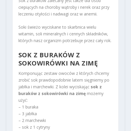
Sok z buraków zalecany jest także dla osób
ciepiących na choroby wątroby i nerek oraz przy
leczeniu otyłości i nadwagi oraz w anemii.
Soki świeżo wyciskane to skarbnica wielu
witamin, soli mineralnych i cennych składników,
których nasz organizm potrzebuje przez cały rok.
SOK Z BURAKÓW Z
SOKOWIRÓWKI NA ZIMĘ
Komponując zestaw owoców z których chcemy
zrobić sok prawdopodobnie latem sięgniemy po
jabłka i marchewki. Z kolei wyciskając
sok z
buraków z sokowirówki na zimę
możemy
użyć:
– 1 buraka
– 3 jabłka
– 2 marchewki
– sok z 1 cytryny