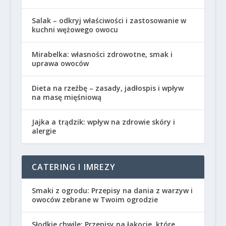
Salak – odkryj właściwości i zastosowanie w
kuchni wężowego owocu
Mirabelka: własności zdrowotne, smak i
uprawa owoców
Dieta na rzeźbę – zasady, jadłospis i wpływ
na masę mięśniową
Jajka a trądzik: wpływ na zdrowie skóry i
alergie
CATERING I IMREZY
Smaki z ogrodu: Przepisy na dania z warzyw i
owoców zebrane w Twoim ogrodzie
Słodkie chwile: Przepisy na łakocie, które