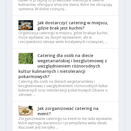
Łatwe fit przepisy to prawdziwa rewolucja w świecie
kulinariów, oferująca smaczne dania, które nie obciążają
sumienia. W dobie rosnącej …
Jak dostarczyć catering w miejscu,
gdzie brak jest kuchni?
Organizacja cateringu w miejscu, gdzie brakuje kuchni,
może wydawać się dużym wyzwaniem, ale w
rzeczywistości istnieje wiele kreatywnych rozwiązań, …
Catering dla osób na diecie
wegetariańskiej i bezglutenowej z
uwzględnieniem różnorodnych
kultur kulinarnych i nietolerancji
pokarmowych?
Catering dla osób na dietach wegetariańskiej i
bezglutenowej z uwzględnieniem różnorodnych kultur
kulinarnych oraz nietolerancji pokarmowych Dbanie o
zdrowie …
Jak zorganizować catering na
event?
Zorganizowanie cateringu na event to nie lada wyzwanie,
które wymaga staranności i przemyślenia wielu detali.
Kluczowe jest nie tylko …