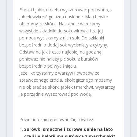
Buraki i jabłka trzeba wyszorować pod wodą, z
jabłek wykroić gniazda nasienne. Marchewkę
obieramy ze skórki. Następnie wrzucamy
wszystkie składniki do sokowirówki i za jej
pomocą wyciskamy z nich sok. Do szklanki
bezpośrednio dodaj sok wyciśnięty z cytryny.
Odstaw na jakiś czas najlepiej na godzinę,
ponieważ nie należy pić soku z buraków
bezpośrednio po wyciśnięciu.
Jeżeli korzystamy z warzyw i owoców ze
sprawdzonego źródla, ekologicznego możemy
nie obierać ze skórki jabłek i marchwi, wystarczy
je porządnie wyszorować pod wodą.
Powninno zainteresować Cię również:
Surówki smaczne i zdrowe danie na lato
czyli ile kalorii ma surówka z marchewki?