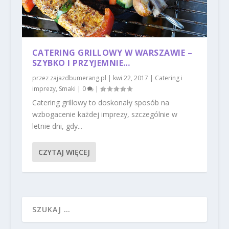
CATERING GRILLOWY W WARSZAWIE –
SZYBKO I PRZYJEMNIE…
przez
zajazdbumerang.pl
|
kwi 22, 2017
|
Catering i
imprezy
,
Smaki
|
0
|
Catering grillowy to doskonały sposób na
wzbogacenie każdej imprezy, szczególnie w
letnie dni, gdy...
CZYTAJ WIĘCEJ