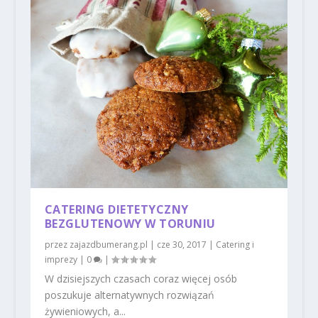
CATERING DIETETYCZNY
BEZGLUTENOWY W TORUNIU
przez
zajazdbumerang.pl
|
cze 30, 2017
|
Catering i
imprezy
|
0
|
W dzisiejszych czasach coraz więcej osób
poszukuje alternatywnych rozwiązań
żywieniowych, a...