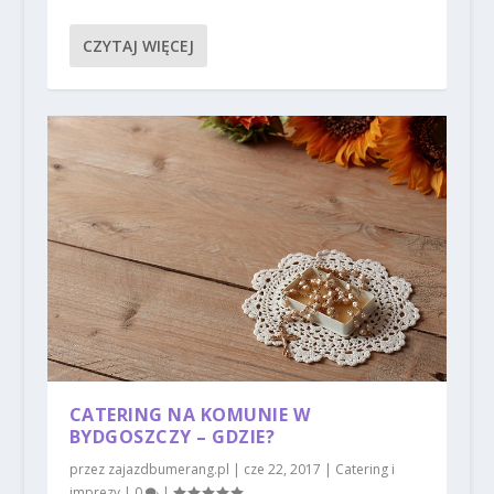
CZYTAJ WIĘCEJ
CATERING NA KOMUNIE W
BYDGOSZCZY – GDZIE?
przez
zajazdbumerang.pl
|
cze 22, 2017
|
Catering i
imprezy
|
0
|