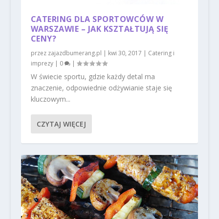
CATERING DLA SPORTOWCÓW W
WARSZAWIE – JAK KSZTAŁTUJĄ SIĘ
CENY?
przez
zajazdbumerang.pl
|
kwi 30, 2017
|
Catering i
imprezy
|
0
|
W świecie sportu, gdzie każdy detal ma
znaczenie, odpowiednie odżywianie staje się
kluczowym...
CZYTAJ WIĘCEJ