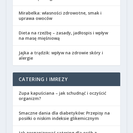
Mirabelka: własności zdrowotne, smak i
uprawa owoców
Dieta na rzeźbę – zasady, jadłospis i wpływ
na masę mięśniową
Jajka a trądzik: wpływ na zdrowie skóry i
alergie
CATERING I IMREZY
Zupa kapuściana – jak schudnąć i oczyścić
organizm?
Smaczne dania dla diabetyków: Przepisy na
posiłki o niskim indeksie glikemicznym
Jak zorganizować catering dla osób z