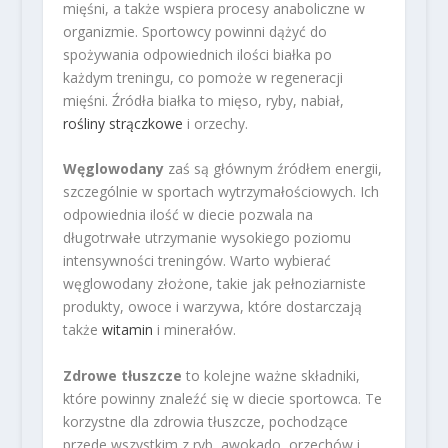
mięśni, a także wspiera procesy anaboliczne w
organizmie. Sportowcy powinni dążyć do
spożywania odpowiednich ilości białka po
każdym treningu, co pomoże w regeneracji
mięśni. Źródła białka to mięso, ryby, nabiał,
rośliny strączkowe
i orzechy.
Węglowodany
zaś są głównym źródłem energii,
szczególnie w sportach wytrzymałościowych. Ich
odpowiednia ilość w diecie pozwala na
długotrwałe utrzymanie wysokiego poziomu
intensywności treningów. Warto wybierać
węglowodany złożone, takie jak pełnoziarniste
produkty, owoce i warzywa, które dostarczają
także
witamin
i minerałów.
Zdrowe tłuszcze
to kolejne ważne składniki,
które powinny znaleźć się w diecie sportowca. Te
korzystne dla zdrowia tłuszcze, pochodzące
przede wszystkim z ryb, awokado, orzechów i