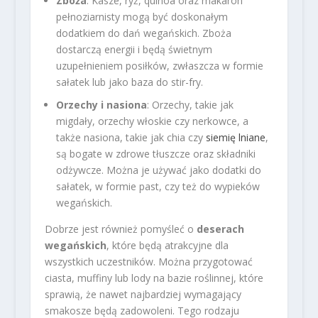
Zboża
: Kasze, ryż, quinoa oraz makaron
pełnoziarnisty mogą być doskonałym
dodatkiem do dań wegańskich. Zboża
dostarczą energii i będą świetnym
uzupełnieniem posiłków, zwłaszcza w formie
sałatek lub jako baza do stir-fry.
Orzechy i nasiona
: Orzechy, takie jak
migdały, orzechy włoskie czy nerkowce, a
także nasiona, takie jak chia czy
siemię lniane
,
są bogate w zdrowe tłuszcze oraz składniki
odżywcze. Można je używać jako dodatki do
sałatek, w formie past, czy też do wypieków
wegańskich.
Dobrze jest również pomyśleć o
deserach
wegańskich
, które będą atrakcyjne dla
wszystkich uczestników. Można przygotować
ciasta, muffiny lub lody na bazie roślinnej, które
sprawią, że nawet najbardziej wymagający
smakosze będą zadowoleni. Tego rodzaju