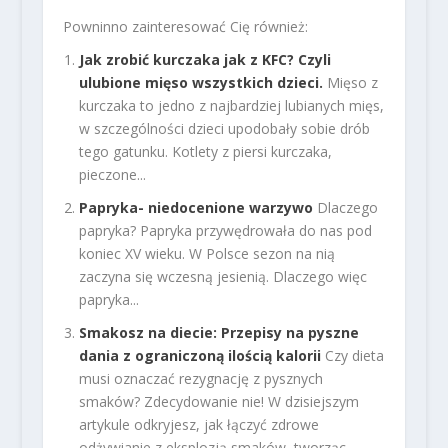
Powninno zainteresować Cię również:
Jak zrobić kurczaka jak z KFC? Czyli
ulubione mięso wszystkich dzieci.
Mięso z
kurczaka to jedno z najbardziej lubianych mięs,
w szczególności dzieci upodobały sobie drób
tego gatunku. Kotlety z piersi kurczaka,
pieczone...
Papryka- niedocenione warzywo
Dlaczego
papryka? Papryka przywędrowała do nas pod
koniec XV wieku. W Polsce sezon na nią
zaczyna się wczesną jesienią. Dlaczego więc
papryka...
Smakosz na diecie: Przepisy na pyszne
dania z ograniczoną ilością kalorii
Czy dieta
musi oznaczać rezygnację z pysznych
smaków? Zdecydowanie nie! W dzisiejszym
artykule odkryjesz, jak łączyć zdrowe
odżywianie z eksplozją smaków, tworząc...