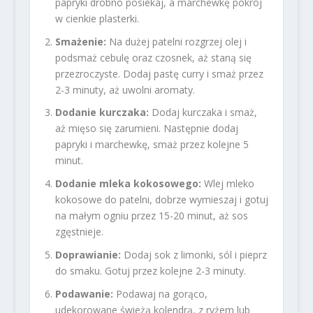
papryki drobno posiekaj, a marchewkę pokrój
w cienkie plasterki.
Smażenie:
Na dużej patelni rozgrzej olej i
podsmaż cebulę oraz czosnek, aż staną się
przezroczyste. Dodaj pastę curry i smaż przez
2-3 minuty, aż uwolni aromaty.
Dodanie kurczaka:
Dodaj kurczaka i smaż,
aż mięso się zarumieni. Następnie dodaj
papryki i marchewkę, smaż przez kolejne 5
minut.
Dodanie mleka kokosowego:
Wlej mleko
kokosowe do patelni, dobrze wymieszaj i gotuj
na małym ogniu przez 15-20 minut, aż sos
zgęstnieje.
Doprawianie:
Dodaj sok z limonki, sól i pieprz
do smaku. Gotuj przez kolejne 2-3 minuty.
Podawanie:
Podawaj na gorąco,
udekorowane świeżą kolendrą, z ryżem lub