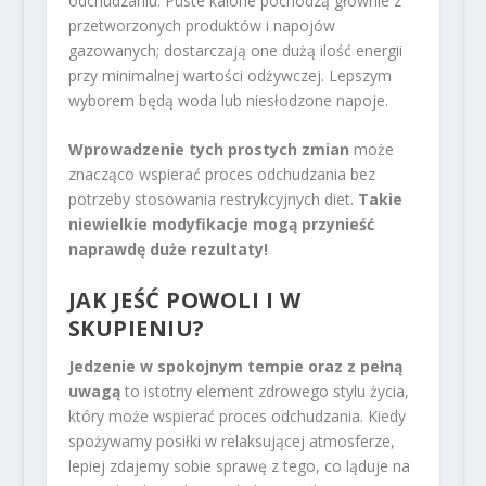
odchudzaniu. Puste kalorie pochodzą głównie z
przetworzonych produktów i napojów
gazowanych; dostarczają one dużą ilość energii
przy minimalnej wartości odżywczej. Lepszym
wyborem będą woda lub niesłodzone napoje.
Wprowadzenie tych prostych zmian
może
znacząco wspierać proces odchudzania bez
potrzeby stosowania restrykcyjnych diet.
Takie
niewielkie modyfikacje mogą przynieść
naprawdę duże rezultaty!
JAK JEŚĆ POWOLI I W
SKUPIENIU?
Jedzenie w spokojnym tempie oraz z pełną
uwagą
to istotny element zdrowego stylu życia,
który może wspierać proces odchudzania. Kiedy
spożywamy posiłki w relaksującej atmosferze,
lepiej zdajemy sobie sprawę z tego, co ląduje na