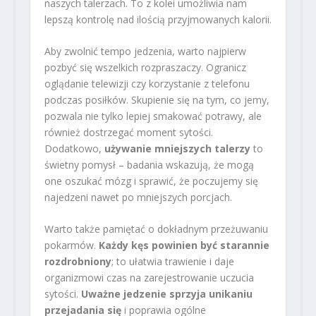
naszych talerzach. To z kolei umożliwia nam
lepszą kontrolę nad ilością przyjmowanych kalorii.
Aby zwolnić tempo jedzenia, warto najpierw
pozbyć się wszelkich rozpraszaczy. Ogranicz
oglądanie telewizji czy korzystanie z telefonu
podczas posiłków. Skupienie się na tym, co jemy,
pozwala nie tylko lepiej smakować potrawy, ale
również dostrzegać moment sytości.
Dodatkowo,
używanie mniejszych talerzy
to
świetny pomysł – badania wskazują, że mogą
one oszukać mózg i sprawić, że poczujemy się
najedzeni nawet po mniejszych porcjach.
Warto także pamiętać o dokładnym przeżuwaniu
pokarmów.
Każdy kęs powinien być starannie
rozdrobniony
; to ułatwia trawienie i daje
organizmowi czas na zarejestrowanie uczucia
sytości.
Uważne jedzenie sprzyja unikaniu
przejadania się
i poprawia ogólne