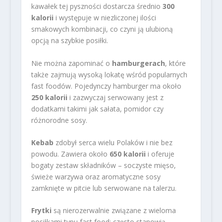
kawałek tej pyszności dostarcza średnio
300
kalorii
i występuje w niezliczonej ilości
smakowych kombinacji, co czyni ją ulubioną
opcją na szybkie posiłki.
Nie można zapominać o
hamburgerach
, które
także zajmują wysoką lokatę wśród popularnych
fast foodów. Pojedynczy hamburger ma około
250 kalorii
i zazwyczaj serwowany jest z
dodatkami takimi jak sałata, pomidor czy
różnorodne sosy.
Kebab
zdobył serca wielu Polaków i nie bez
powodu. Zawiera około
650 kalorii
i oferuje
bogaty zestaw składników – soczyste mięso,
świeże warzywa oraz aromatyczne sosy
zamknięte w pitcie lub serwowane na talerzu.
Frytki
są nierozerwalnie związane z wieloma
posiłkami typu fast food; często stanowią