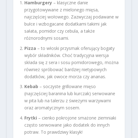
Hamburgery
– klasyczne danie
przygotowywane z mielonego mięsa,
najczęściej wołowego. Zazwyczaj podawane w
bułce i wzbogacane dodatkami takimi jak
sałata, pomidor czy cebula, a także
różnorodnymi sosami.
Pizza
– to włoski przysmak oferujący bogaty
wybór składników. Choć tradycyjna wersja
składa się z sera i sosu pomidorowego, można
również spróbować bardziej nietypowych
dodatków, jak owoce morza czy ananas.
Kebab
– soczyste grillowane mięso
(najczęściej baranina lub kurczak) serwowane
w pita lub na talerzu z świeżymi warzywami
oraz aromatycznym sosem.
Frytki
– cienko pokrojone smażone ziemniaki
często serwowane jako dodatek do innych
potraw. To prawdziwy klasyk!