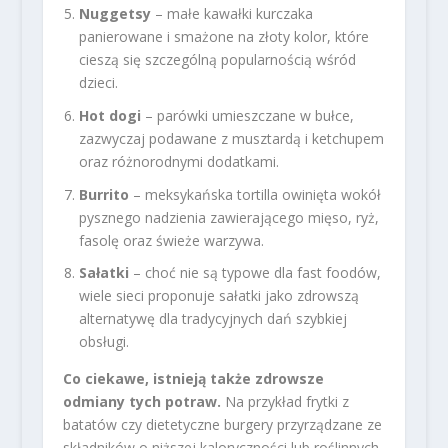
Nuggetsy
– małe kawałki kurczaka
panierowane i smażone na złoty kolor, które
cieszą się szczególną popularnością wśród
dzieci.
Hot dogi
– parówki umieszczane w bułce,
zazwyczaj podawane z musztardą i ketchupem
oraz różnorodnymi dodatkami.
Burrito
– meksykańska tortilla owinięta wokół
pysznego nadzienia zawierającego mięso, ryż,
fasolę oraz świeże warzywa.
Sałatki
– choć nie są typowe dla fast foodów,
wiele sieci proponuje sałatki jako zdrowszą
alternatywę dla tradycyjnych dań szybkiej
obsługi.
Co ciekawe, istnieją także zdrowsze
odmiany tych potraw.
Na przykład frytki z
batatów czy dietetyczne burgery przyrządzane ze
składników o niższej kaloryczności lub roślinnych