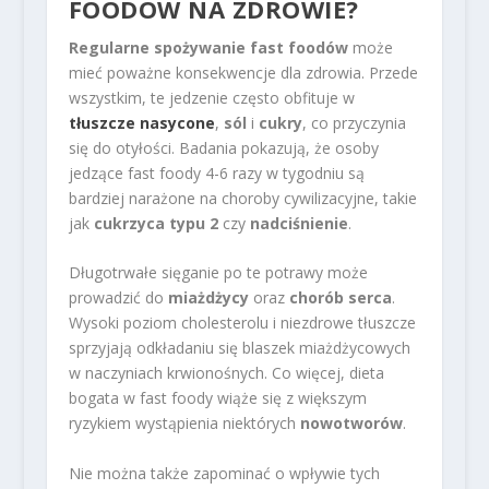
FOODÓW NA ZDROWIE?
Regularne spożywanie fast foodów
może
mieć poważne konsekwencje dla zdrowia. Przede
wszystkim, te jedzenie często obfituje w
tłuszcze nasycone
,
sól
i
cukry
, co przyczynia
się do otyłości. Badania pokazują, że osoby
jedzące fast foody 4-6 razy w tygodniu są
bardziej narażone na choroby cywilizacyjne, takie
jak
cukrzyca typu 2
czy
nadciśnienie
.
Długotrwałe sięganie po te potrawy może
prowadzić do
miażdżycy
oraz
chorób serca
.
Wysoki poziom cholesterolu i niezdrowe tłuszcze
sprzyjają odkładaniu się blaszek miażdżycowych
w naczyniach krwionośnych. Co więcej, dieta
bogata w fast foody wiąże się z większym
ryzykiem wystąpienia niektórych
nowotworów
.
Nie można także zapominać o wpływie tych