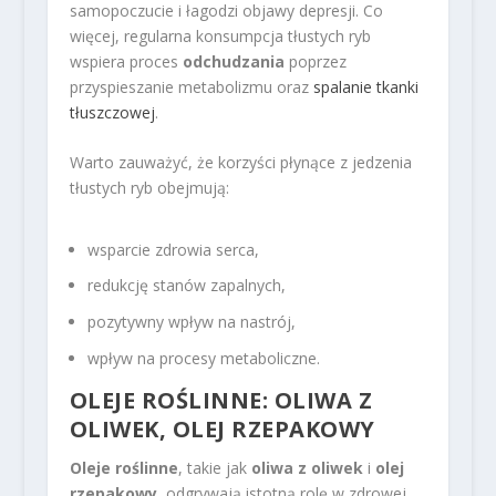
samopoczucie i łagodzi objawy depresji. Co
więcej, regularna konsumpcja tłustych ryb
wspiera proces
odchudzania
poprzez
przyspieszanie metabolizmu oraz
spalanie tkanki
tłuszczowej
.
Warto zauważyć, że korzyści płynące z jedzenia
tłustych ryb obejmują:
wsparcie zdrowia serca,
redukcję stanów zapalnych,
pozytywny wpływ na nastrój,
wpływ na procesy metaboliczne.
OLEJE ROŚLINNE: OLIWA Z
OLIWEK, OLEJ RZEPAKOWY
Oleje roślinne
, takie jak
oliwa z oliwek
i
olej
rzepakowy
, odgrywają istotną rolę w zdrowej