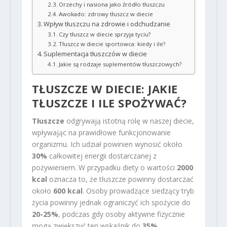
Orzechy i nasiona jako źródło tłuszczu
Awokado: zdrowy tłuszcz w diecie
Wpływ tłuszczu na zdrowie i odchudzanie
Czy tłuszcz w diecie sprzyja tyciu?
Tłuszcz w diecie sportowca: kiedy i ile?
Suplementacja tłuszczów w diecie
Jakie są rodzaje suplementów tłuszczowych?
TŁUSZCZE W DIECIE: JAKIE
TŁUSZCZE I ILE SPOŻYWAĆ?
Tłuszcze
odgrywają istotną rolę w naszej diecie,
wpływając na prawidłowe funkcjonowanie
organizmu. Ich udział powinien wynosić około
30%
całkowitej energii dostarczanej z
pożywieniem. W przypadku diety o wartości
2000
kcal
oznacza to, że tłuszcze powinny dostarczać
około
600 kcal
. Osoby prowadzące siedzący tryb
życia powinny jednak ograniczyć ich spożycie do
20-25%
, podczas gdy osoby aktywne fizycznie
mogą zwiększyć ten wskaźnik do
35%
.