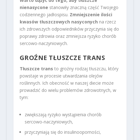
Warto dążyć do tego, aby tłuszcze
nienasycone
stanowiły znaczną część Twojego
codziennego jadłospisu.
Zmniejszenie ilości
kwasów tłuszczowych nasyconych
na rzecz
ich zdrowszych odpowiedników przyczynia się do
poprawy zdrowia oraz zmniejsza ryzyko chorób
sercowo-naczyniowych.
GROŹNE TŁUSZCZE TRANS
Tłuszcze trans
to groźny rodzaj tłuszczu, który
powstaje w procesie utwardzania olejów
roślinnych. Ich obecność w naszej diecie może
prowadzić do wielu problemów zdrowotnych, w
tym:
zwiększają ryzyko wystąpienia chorób
sercowo-naczyniowych,
przyczyniają się do insulinooporności,