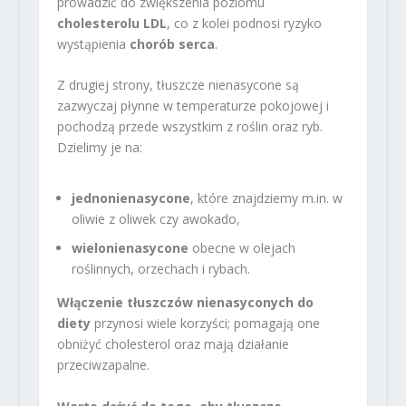
prowadzić do zwiększenia poziomu
cholesterolu LDL
, co z kolei podnosi ryzyko
wystąpienia
chorób serca
.
Z drugiej strony, tłuszcze nienasycone są
zazwyczaj płynne w temperaturze pokojowej i
pochodzą przede wszystkim z roślin oraz ryb.
Dzielimy je na:
jednonienasycone
, które znajdziemy m.in. w
oliwie z oliwek czy awokado,
wielonienasycone
obecne w olejach
roślinnych, orzechach i rybach.
Włączenie tłuszczów nienasyconych do
diety
przynosi wiele korzyści; pomagają one
obniżyć cholesterol oraz mają działanie
przeciwzapalne.