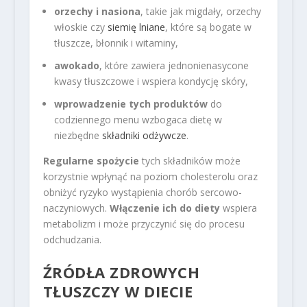
orzechy i nasiona
, takie jak migdały, orzechy
włoskie czy
siemię lniane
, które są bogate w
tłuszcze, błonnik i witaminy,
awokado
, które zawiera jednonienasycone
kwasy tłuszczowe i wspiera kondycję skóry,
wprowadzenie tych produktów
do
codziennego menu wzbogaca dietę w
niezbędne
składniki odżywcze
.
Regularne spożycie
tych składników może
korzystnie wpłynąć na poziom cholesterolu oraz
obniżyć ryzyko wystąpienia chorób sercowo-
naczyniowych.
Włączenie ich do diety
wspiera
metabolizm i może przyczynić się do procesu
odchudzania.
ŹRÓDŁA ZDROWYCH
TŁUSZCZY W DIECIE