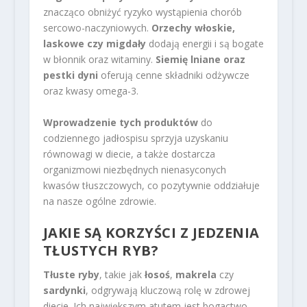
znacząco obniżyć ryzyko wystąpienia chorób
sercowo-naczyniowych.
Orzechy włoskie,
laskowe czy migdały
dodają energii i są bogate
w błonnik oraz witaminy.
Siemię lniane oraz
pestki dyni
oferują cenne składniki odżywcze
oraz kwasy omega-3.
Wprowadzenie tych produktów
do
codziennego jadłospisu sprzyja uzyskaniu
równowagi w diecie, a także dostarcza
organizmowi niezbędnych nienasyconych
kwasów tłuszczowych, co pozytywnie oddziałuje
na nasze ogólne zdrowie.
JAKIE SĄ KORZYŚCI Z JEDZENIA
TŁUSTYCH RYB?
Tłuste ryby
, takie jak
łosoś
,
makrela
czy
sardynki
, odgrywają kluczową rolę w zdrowej
diecie. Ich największym atutem jest bogactwo