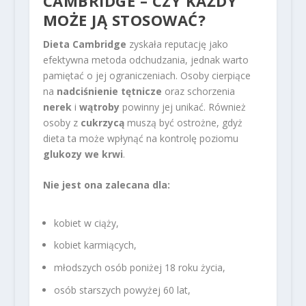
CAMBRIDGE – CZY KAŻDY
MOŻE JĄ STOSOWAĆ?
Dieta Cambridge
zyskała reputację jako
efektywna metoda odchudzania, jednak warto
pamiętać o jej ograniczeniach. Osoby cierpiące
na
nadciśnienie tętnicze
oraz schorzenia
nerek
i
wątroby
powinny jej unikać. Również
osoby z
cukrzycą
muszą być ostrożne, gdyż
dieta ta może wpłynąć na kontrolę poziomu
glukozy we krwi
.
Nie jest ona zalecana dla:
kobiet w ciąży,
kobiet karmiących,
młodszych osób poniżej 18 roku życia,
osób starszych powyżej 60 lat,