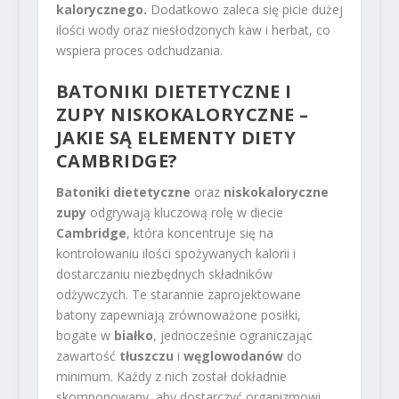
kalorycznego.
Dodatkowo zaleca się picie dużej
ilości wody oraz niesłodzonych kaw i herbat, co
wspiera proces odchudzania.
BATONIKI DIETETYCZNE I
ZUPY NISKOKALORYCZNE –
JAKIE SĄ ELEMENTY DIETY
CAMBRIDGE?
Batoniki dietetyczne
oraz
niskokaloryczne
zupy
odgrywają kluczową rolę w diecie
Cambridge
, która koncentruje się na
kontrolowaniu ilości spożywanych kalorii i
dostarczaniu niezbędnych składników
odżywczych. Te starannie zaprojektowane
batony zapewniają zrównoważone posiłki,
bogate w
białko
, jednocześnie ograniczając
zawartość
tłuszczu
i
węglowodanów
do
minimum. Każdy z nich został dokładnie
skomponowany, aby dostarczyć organizmowi