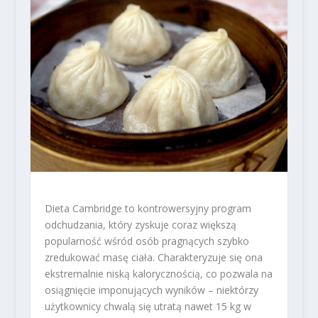
Dieta Cambridge to kontrowersyjny program
odchudzania, który zyskuje coraz większą
popularność wśród osób pragnących szybko
zredukować masę ciała. Charakteryzuje się ona
ekstremalnie niską kalorycznością, co pozwala na
osiągnięcie imponujących wyników – niektórzy
użytkownicy chwalą się utratą nawet 15 kg w