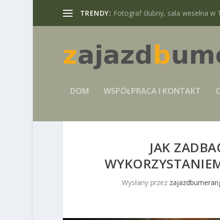
TRENDY:
Fotograf ślubny, sala weselna w 
DOM
WSPÓŁPRACA I KONTAKT
C
JAK ZADBA
WYKORZYSTANIE
Wysłany przez
zajazdbumerang