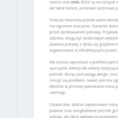
owoce oraz
zioła
, które są na szczycie
ale także tańsze, ponieważ sezonowe pr
Podczas tworzenia potraw warto kierowa
ma ogromne znaczenie. Starannie dobran
przed spróbowaniem potrawy. Przykłado
zebrane, mogą być doskonałym wyborem 
jesienne potrawy z dynią czy grzybami 
organizowane w chłodniejszych porach 
Nie można zapominać o preferencjach k
sporządzić ankiety lub ankiety dotycząc
potrzeb. Biorąc pod uwagę alergie, m
cieszyć się posiłkiem, nawet jeśli ma o
klientów w procesie planowania menu p
cateringu.
Ostatecznie, dobrze zaplanowane menu 
podanie oraz uwzględnienie potrzeb goś
potraw, ale także wpływa na pozytywne