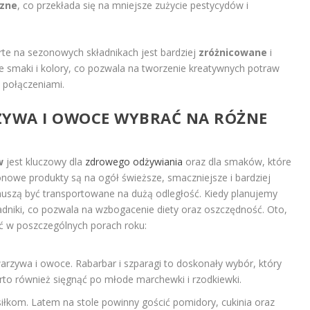
czne
, co przekłada się na mniejsze zużycie pestycydów i
te na sezonowych składnikach jest bardziej
zróżnicowane
i
e smaki i kolory, co pozwala na tworzenie kreatywnych potraw
 połączeniami.
ZYWA I OWOCE WYBRAĆ NA RÓŻNE
w
jest kluczowy dla
zdrowego odżywiania
oraz dla smaków, które
onowe produkty są na ogół świeższe, smaczniejsze i bardziej
szą być transportowane na dużą odległość. Kiedy planujemy
adniki, co pozwala na wzbogacenie diety oraz oszczędność. Oto,
ać w poszczególnych porach roku:
rzywa i owoce. Rabarbar i szparagi to doskonały wybór, który
rto również sięgnąć po młode marchewki i rzodkiewki.
siłkom. Latem na stole powinny gościć pomidory, cukinia oraz