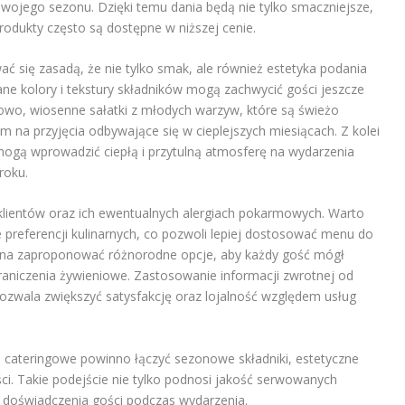
 swojego sezonu. Dzięki temu dania będą nie tylko smaczniejsze,
odukty często są dostępne w niższej cenie.
ć się zasadą, że nie tylko smak, ale również estetyka podania
e kolory i tekstury składników mogą zachwycić gości jeszcze
wo, wiosenne sałatki z młodych warzyw, które są świeżo
na przyjęcia odbywające się w cieplejszych miesiącach. Z kolei
mogą wprowadzić ciepłą i przytulną atmosferę na wydarzenia
roku.
lientów oraz ich ewentualnych alergiach pokarmowych. Warto
e preferencji kulinarnych, co pozwoli lepiej dostosować menu do
ożna zaproponować różnorodne opcje, aby każdy gość mógł
graniczenia żywieniowe. Zastosowanie informacji zwrotnej od
ozwala zwiększyć satysfakcję oraz lojalność względem usług
cateringowe powinno łączyć sezonowe składniki, estetyczne
ci. Takie podejście nie tylko podnosi jakość serwowanych
 doświadczenia gości podczas wydarzenia.