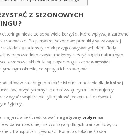
RZYSTAĆ Z SEZONOWYCH
INGU?
cateringu niesie ze sobą wiele korzyści, które wpływają zarówno
nas środowisko. Po pierwsze, sezonowe produkty są zazwyczaj
przekłada się na lepszy smak przygotowywanych dań. Kiedy
ch w odpowiednim czasie, możemy cieszyć się ich naturalnym
o, sezonowe składniki są często bogatsze w
wartości
ptymalnym okresie, co sprzyja ich rozwojowi.
roduktów w cateringu ma także istotne znaczenie dla
lokalnej
ducentów, przyczyniamy się do rozwoju rynku i promujemy
asz wybór wspiera nie tylko jakość jedzenia, ale również
rym żyjemy.
 pomaga również zredukować
negatywny
wpływ
na
pne w danym sezonie, nie wymagają długich transportów, co
ane z transportem żywności. Ponadto, lokalne źródła