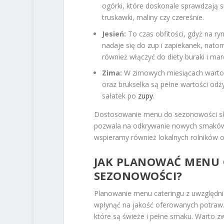
ogórki, które doskonale sprawdzają s
truskawki, maliny czy czereśnie.
Jesień:
To czas obfitości, gdyż na ry
nadaje się do zup i zapiekanek, nat
również włączyć do diety buraki i ma
Zima:
W zimowych miesiącach warto p
oraz brukselka są pełne wartości odż
sałatek po
zupy
.
Dostosowanie menu do sezonowości skł
pozwala na odkrywanie nowych smaków 
wspieramy również lokalnych rolników 
JAK PLANOWAĆ MENU 
SEZONOWOŚCI?
Planowanie menu cateringu z uwzględn
wpłynąć na jakość oferowanych potraw.
które są świeże i pełne smaku. Warto z