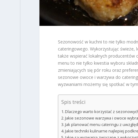
Sezonowość w kuchni to nie tylko modn
cateringowego. Wykorzystując świeże, l
także wspierać lokalnych producentów 
menu to nie tylko kwestia wyboru skła
zmieniających się pór roku oraz prefere
sezonowe owoce i warzywa do cateringu, j
wyzwaniami możemy się spotkać w tym 
Spis treści
Dlaczego warto korzystać z sezonowych
Jakie sezonowe warzywa i owoce wybra
Jak planować menu cateringu z uwzglę
Jakie techniki kulinarne najlepiej pod
Jakie są wyzwania związane z wykorzy