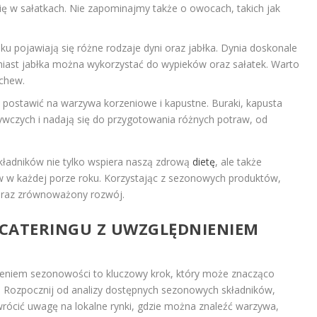
ię w sałatkach. Nie zapominajmy także o owocach, takich jak
nku pojawiają się różne rodzaje dyni oraz jabłka. Dynia doskonale
omiast jabłka można wykorzystać do wypieków oraz sałatek. Warto
rchew.
ostawić na warzywa korzeniowe i kapustne. Buraki, kapusta
ywczych i nadają się do przygotowania różnych potraw, od
adników nie tylko wspiera naszą zdrową
dietę
, ale także
w każdej porze roku. Korzystając z sezonowych produktów,
oraz zrównoważony rozwój.
CATERINGU Z UWZGLĘDNIENIEM
ieniem sezonowości to kluczowy krok, który może znacząco
 Rozpocznij od analizy dostępnych sezonowych składników,
wrócić uwagę na lokalne rynki, gdzie można znaleźć warzywa,