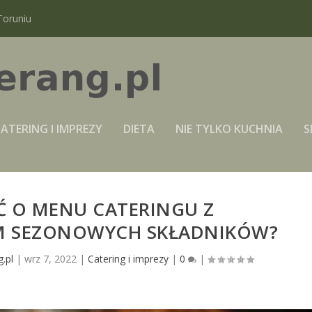
Toruniu
ATERING I IMPREZY
DIETA
NIE TYLKO KUCHNIA
S
Ć O MENU CATERINGU Z
M SEZONOWYCH SKŁADNIKÓW?
.pl
|
wrz 7, 2022
|
Catering i imprezy
|
0
|