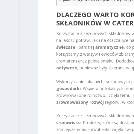
DLACZEGO WARTO KO
SKŁADNIKÓW W CATER
Korzystanie z sezonowych składników w 
na jakość potraw, jak i na otaczające 
świeższe
i bardziej
aromatyczne
, co 
korzystamy z warzyw i owoców zbierany
aromatem oraz pełnią smaku. Dodatkow
odżywcze
, ponieważ były zbierane w o
Wykorzystanie lokalnych, sezonowych p
gospodarki
. Wspierając lokalnych pro
zrównoważone rolnictwo. Dzięki temu, n
zrównoważony rozwój
regionu, w któ
Korzystanie z sezonowych składników
środowisko
. Produkty, które są dostę
zmniejsza emisję dwutlenku węgla związ