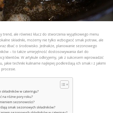
y trend, ale również klucz do stworzenia wyjątkowego menu
okalne składniki, możemy nie tylko wzbogacić smak potraw, ale
oraz dbać o środowisko. Jednakże, planowanie sezonowego
dników – to także umiejętność dostosowywania dań do
ncji klientów. W artykule odkryjemy, jak z sukcesem wprowadzić
akie techniki kulinarne najlepiej podkreślają ich smak i z jakimi
procesie.
 składników w cateringu?
ć na różne pory roku?
dnieniem sezonowości?
kreślają smak sezonowych składników?
staniem sezonowych składników w cateringu?