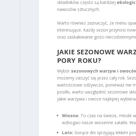
składników często są bardziej
ekologi
nawozów sztucznych.
Warto również zaznaczyć, że menu opar
interesujące. Każdy sezon przynosi now
oraz zaskakiwanie gości niecodziennymi
JAKIE SEZONOWE WAR
PORY ROKU?
Wybór
sezonowych warzyw i owocó
możemy cieszyć się przez cały rok. Sez
wartościowe odżywczo, ponieważ nie mu
posiłki, warto uwzględnić sezonowe skł
jakie warzywa i owoce najlepiej wybier
Wiosna:
To czas na świeże, młode wa
wzbogaci nasze wiosenne sałatki. Wa
Lato:
Gorące dni sprzyjają lekkim po