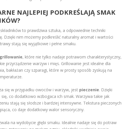
ARNE NAJLEPIEJ PODKREŚLAJĄ SMAK
IKÓW?
ładników to prawdziwa sztuka, a odpowiednie techniki
ę. Dzięki nim możemy podkreślić naturalny aromat i wartości
rawy stają się wyjątkowe i pełne smaku.
grillowanie
, które nie tylko nadaje potrawom charakterystyczny,
e przyrządzenie warzyw i mięs. Grillowanie jest idealne dla
ia, bakłażan czy szparagi, które w prosty sposób zyskują na
emperaturze.
dza się w przypadku owoców i warzyw, jest
pieczenie
. Dzięki
ć się, co dodatkowo wzbogaca ich smak. Warzywa takie jak
niu stają się słodsze i bardziej intensywne. Tekstura pieczonych
piąca, co daje dodatkowy walor sensoryczny.
zwala na wydobycie głębi smaku. Idealnie nadaje się do potraw