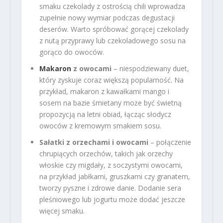
smaku czekolady z ostrością chili wprowadza
zupełnie nowy wymiar podczas degustacji
deserów. Warto spróbować gorącej czekolady
z nutą przyprawy lub czekoladowego sosu na
gorąco do owoców.
Makaron
z owocami
– niespodziewany duet,
który zyskuje coraz większą popularność. Na
przykład, makaron z kawałkami mango i
sosem na bazie śmietany może być świetną
propozycją na letni obiad, łącząc słodycz
owoców z kremowym smakiem sosu.
Sałatki z orzechami i owocami
– połączenie
chrupiących orzechów, takich jak orzechy
włoskie czy migdały, z soczystymi owocami,
na przykład jabłkami, gruszkami czy granatem,
tworzy pyszne i zdrowe danie. Dodanie sera
pleśniowego lub jogurtu może dodać jeszcze
więcej smaku.