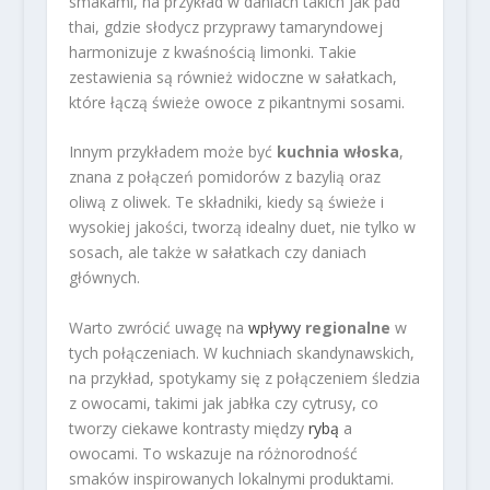
smakami, na przykład w daniach takich jak pad
thai, gdzie słodycz przyprawy tamaryndowej
harmonizuje z kwaśnością limonki. Takie
zestawienia są również widoczne w sałatkach,
które łączą świeże owoce z pikantnymi sosami.
Innym przykładem może być
kuchnia włoska
,
znana z połączeń pomidorów z bazylią oraz
oliwą z oliwek. Te składniki, kiedy są świeże i
wysokiej jakości, tworzą idealny duet, nie tylko w
sosach, ale także w sałatkach czy daniach
głównych.
Warto zwrócić uwagę na
wpływy
regionalne
w
tych połączeniach. W kuchniach skandynawskich,
na przykład, spotykamy się z połączeniem śledzia
z owocami, takimi jak jabłka czy cytrusy, co
tworzy ciekawe kontrasty między
rybą
a
owocami. To wskazuje na różnorodność
smaków inspirowanych lokalnymi produktami.