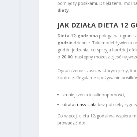
pomiędzy posiłkami. Dzięki temu możn
diety
.
JAK DZIAŁA DIETA 12 
Dieta 12-godzinna
polega na ogranicz
godzin
dziennie. Taki model żywienia 
godzin jedzenia, co sprzyja bardziej efek
o
20:00
, następny możesz zjeść najwcz
Ograniczenie czasu, w którym jemy, kor
kontrolę. Regularne spożywanie posiłkó
zmniejszenia insulinooporności,
utrata masy ciała
bez potrzeby rygorys
Co więcej, dieta 12-godzinna wspiera m
prowadzić do: