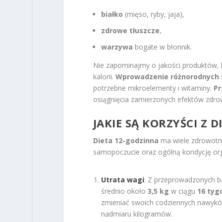
białko
(mięso, ryby, jaja),
zdrowe tłuszcze
,
warzywa
bogate w błonnik.
Nie zapominajmy o jakości produktów, 
kalorii.
Wprowadzenie różnorodnych s
potrzebne mikroelementy i witaminy.
Pr
osiągnięcia zamierzonych efektów zdr
JAKIE SĄ KORZYŚCI Z D
Dieta 12-godzinna
ma wiele zdrowotny
samopoczucie oraz ogólną kondycję org
Utrata wagi
: Z przeprowadzonych b
średnio około
3,5 kg
w ciągu
16 tyg
zmieniać swoich codziennych nawykó
nadmiaru kilogramów.