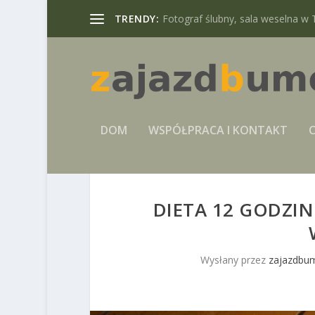
TRENDY:
Fotograf ślubny, sala weselna w 
DOM
WSPÓŁPRACA I KONTAKT
C
DIETA 12 GODZINN
Wysłany przez
zajazdbum