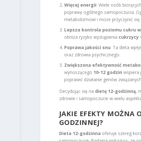
Więcej energii
: Wiele osób biorącyc
poprawę ogólnego samopoczucia. Ogr
metabolizmowi i może przyczynić się 
Lepsza kontrola poziomu cukru w
obniża ryzyko wystąpienia
cukrzycy 
Poprawa jakości snu
: Ta dieta wpł
oraz zdrowia psychicznego.
Zwiększona efektywność metabol
wynoszącego
10-12 godzin
wspiera p
poprawić działanie genów związanyc
Decydując się na
dietę 12-godzinną
, 
zdrowie i samopoczucie w wielu aspekta
JAKIE EFEKTY MOŻNA O
GODZINNEJ?
Dieta 12-godzinna
oferuje szereg kor
samopoczucie. Badania wykazują, że os