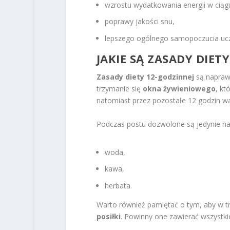
wzrostu wydatkowania energii w ciągu
poprawy jakości snu,
lepszego ogólnego samopoczucia uc
JAKIE SĄ
ZASADY DIETY
Zasady diety 12-godzinnej
są naprawd
trzymanie się
okna żywieniowego
, kt
natomiast przez pozostałe 12 godzin wa
Podczas postu dozwolone są jedynie nap
woda,
kawa,
herbata.
Warto również pamiętać o tym, aby w 
posiłki
. Powinny one zawierać wszystki