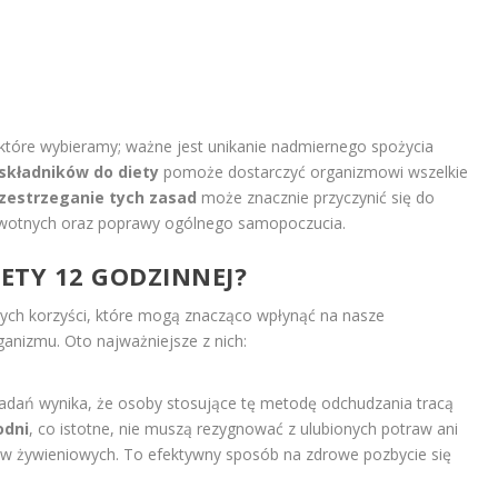
które wybieramy; ważne jest unikanie nadmiernego spożycia
kładników do diety
pomoże dostarczyć organizmowi wszelkie
zestrzeganie tych zasad
może znacznie przyczynić się do
owotnych oraz poprawy ogólnego samopoczucia.
IETY 12 GODZINNEJ?
ch korzyści, które mogą znacząco wpłynąć na nasze
anizmu. Oto najważniejsze z nich:
adań wynika, że osoby stosujące tę metodę odchudzania tracą
odni
, co istotne, nie muszą rezygnować z ulubionych potraw ani
w żywieniowych. To efektywny sposób na zdrowe pozbycie się