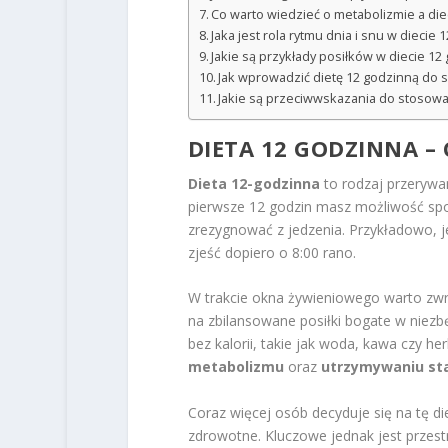
Co warto wiedzieć o metabolizmie a die
Jaka jest rola rytmu dnia i snu w diecie 
Jakie są przykłady posiłków w diecie 12
Jak wprowadzić dietę 12 godzinną do 
Jakie są przeciwwskazania do stosowa
DIETA 12 GODZINNA – 
Dieta 12-godzinna
to rodzaj przerywan
pierwsze 12 godzin masz możliwość spo
zrezygnować z jedzenia. Przykładowo, j
zjeść dopiero o 8:00 rano.
W trakcie okna żywieniowego warto zwr
na zbilansowane posiłki bogate w niezb
bez kalorii, takie jak woda, kawa czy h
metabolizmu
oraz
utrzymywaniu sta
Coraz więcej osób decyduje się na tę di
zdrowotne. Kluczowe jednak jest przest