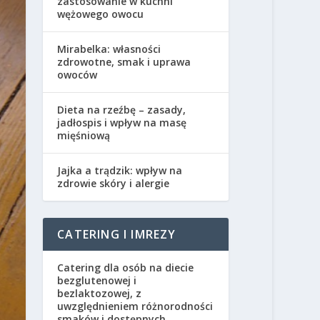
zastosowanie w kuchni
wężowego owocu
Mirabelka: własności
zdrowotne, smak i uprawa
owoców
Dieta na rzeźbę – zasady,
jadłospis i wpływ na masę
mięśniową
Jajka a trądzik: wpływ na
zdrowie skóry i alergie
CATERING I IMREZY
Catering dla osób na diecie
bezglutenowej i
bezlaktozowej, z
uwzględnieniem różnorodności
smaków i dostępnych