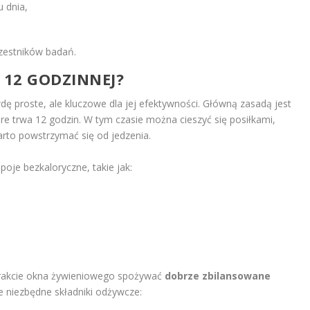
 dnia,
zestników badań.
12 GODZINNEJ?
ę proste, ale kluczowe dla jej efektywności. Główną zasadą jest
óre trwa 12 godzin. W tym czasie można cieszyć się posiłkami,
rto powstrzymać się od jedzenia.
oje bezkaloryczne, takie jak:
trakcie okna żywieniowego spożywać
dobrze zbilansowane
e niezbędne składniki odżywcze: