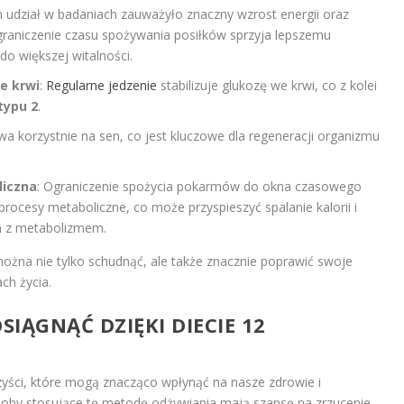
h udział w badaniach zauważyło znaczny wzrost energii oraz
aniczenie czasu spożywania posiłków sprzyja lepszemu
do większej witalności.
e krwi
:
Regularne jedzenie
stabilizuje glukozę we krwi, co z kolei
typu 2
.
ywa korzystnie na sen, co jest kluczowe dla regeneracji organizmu
iczna
: Ograniczenie spożycia pokarmów do okna czasowego
rocesy metaboliczne, co może przyspieszyć spalanie kalorii i
h z metabolizmem.
można nie tylko schudnąć, ale także znacznie poprawić swoje
ch życia.
SIĄGNĄĆ DZIĘKI DIECIE 12
zyści, które mogą znacząco wpłynąć na nasze zdrowie i
oby stosujące tę metodę odżywiania mają szansę na zrzucenie