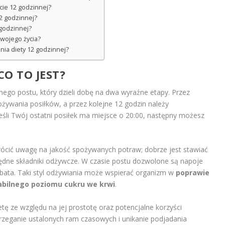
cie 12 godzinnej?
12 godzinnej?
 godzinnej?
swojego życia?
nia diety 12 godzinnej?
CO TO JEST?
ego postu, który dzieli dobę na dwa wyraźne etapy. Przez
żywania posiłków, a przez kolejne 12 godzin należy
eśli Twój ostatni posiłek ma miejsce o 20:00, następny możesz
ócić uwagę na jakość spożywanych potraw; dobrze jest stawiać
ędne składniki odżywcze. W czasie postu dozwolone są napoje
erbata. Taki styl odżywiania może wspierać organizm w
poprawie
bilnego poziomu cukru we krwi
.
etę ze względu na jej prostotę oraz potencjalne korzyści
rzeganie ustalonych ram czasowych i unikanie podjadania