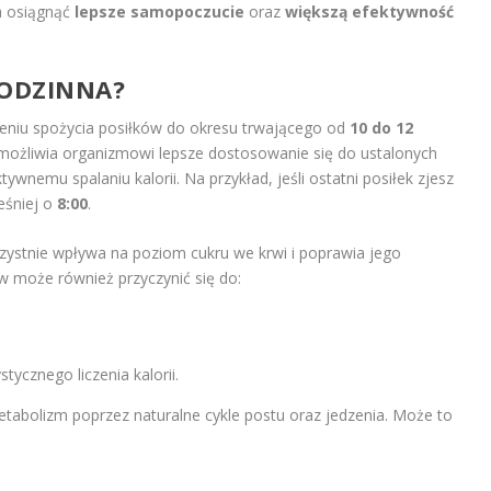
a osiągnąć
lepsze samopoczucie
oraz
większą efektywność
GODZINNA?
eniu spożycia posiłków do okresu trwającego od
10 do 12
umożliwia organizmowi lepsze dostosowanie się do ustalonych
tywnemu spalaniu kalorii. Na przykład, jeśli ostatni posiłek zjesz
eśniej o
8:00
.
zystnie wpływa na poziom cukru we krwi i poprawia jego
w może również przyczynić się do:
tycznego liczenia kalorii.
etabolizm poprzez naturalne cykle postu oraz jedzenia. Może to