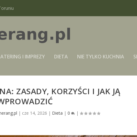
Toruniu
ATERING I IMPREZY
DIETA
NIE TYLKO KUCHNIA
S
A: ZASADY, KORZYŚCI I JAK JĄ
WPROWADZIĆ
erang.pl
|
cze 14, 2026
|
Dieta
|
0
|