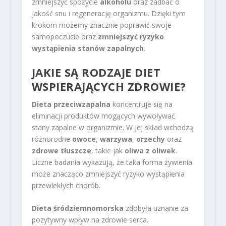
zmniejszyć spożycie
alkoholu
oraz zadbać o
jakość snu i regenerację organizmu. Dzięki tym
krokom możemy znacznie poprawić swoje
samopoczucie oraz
zmniejszyć ryzyko
wystąpienia stanów zapalnych
.
JAKIE SĄ RODZAJE DIET
WSPIERAJĄCYCH ZDROWIE?
Dieta przeciwzapalna
koncentruje się na
eliminacji produktów mogących wywoływać
stany zapalne w organizmie. W jej skład wchodzą
różnorodne
owoce
,
warzywa
,
orzechy
oraz
zdrowe tłuszcze
, takie jak
oliwa z oliwek
.
Liczne badania wykazują, że taka forma żywienia
może znacząco zmniejszyć ryzyko wystąpienia
przewlekłych chorób.
Dieta śródziemnomorska
zdobyła uznanie za
pozytywny wpływ na zdrowie serca.