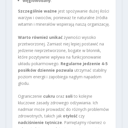
węglowodany
.
Szczególnie ważne
jest spożywanie dużej ilości
warzyw i owoców, ponieważ te naturalne źródła
witamin i minerałów wspierają naszą organizację.
Warto również unikać
żywności wysoko
przetworzonej. Zamiast niej lepiej postawić na
jedzenie nieprzetworzone, bogate w błonnik,
które pozytywnie wpływa na funkcjonowanie
układu pokarmowego.
Regularne jedzenie 4-5
posiłków dziennie pozwala
utrzymać stabilny
poziom energii i zapobiega nagłym napadom
głodu.
Ograniczenie
cukru
oraz
soli
to kolejne
kluczowe zasady zdrowego odżywiania. Ich
nadmiar może prowadzić do różnych problemów
zdrowotnych, takich jak
otyłość
czy
nadciśnienie tętnicze
. Pamiętajmy również o