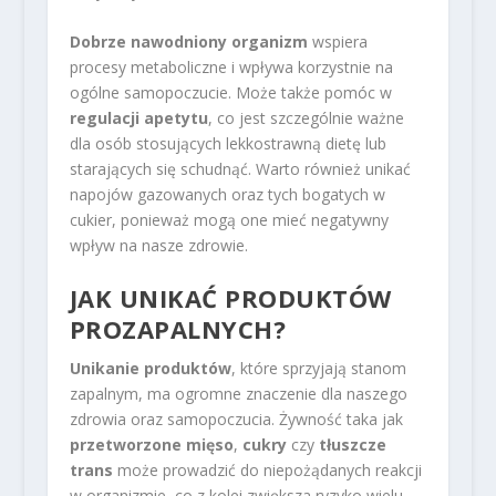
Dobrze nawodniony organizm
wspiera
procesy metaboliczne i wpływa korzystnie na
ogólne samopoczucie. Może także pomóc w
regulacji apetytu
, co jest szczególnie ważne
dla osób stosujących lekkostrawną dietę lub
starających się schudnąć. Warto również unikać
napojów gazowanych oraz tych bogatych w
cukier, ponieważ mogą one mieć negatywny
wpływ na nasze zdrowie.
JAK UNIKAĆ PRODUKTÓW
PROZAPALNYCH?
Unikanie produktów
, które sprzyjają stanom
zapalnym, ma ogromne znaczenie dla naszego
zdrowia oraz samopoczucia. Żywność taka jak
przetworzone mięso
,
cukry
czy
tłuszcze
trans
może prowadzić do niepożądanych reakcji
w organizmie, co z kolei zwiększa ryzyko wielu