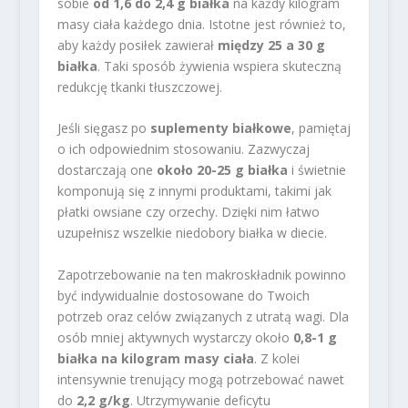
sobie
od 1,6 do 2,4 g białka
na każdy kilogram
masy ciała każdego dnia. Istotne jest również to,
aby każdy posiłek zawierał
między 25 a 30 g
białka
. Taki sposób żywienia wspiera skuteczną
redukcję tkanki tłuszczowej.
Jeśli sięgasz po
suplementy białkowe
, pamiętaj
o ich odpowiednim stosowaniu. Zazwyczaj
dostarczają one
około 20-25 g białka
i świetnie
komponują się z innymi produktami, takimi jak
płatki owsiane czy orzechy. Dzięki nim łatwo
uzupełnisz wszelkie niedobory białka w diecie.
Zapotrzebowanie na ten makroskładnik powinno
być indywidualnie dostosowane do Twoich
potrzeb oraz celów związanych z utratą wagi. Dla
osób mniej aktywnych wystarczy około
0,8-1 g
białka na kilogram masy ciała
. Z kolei
intensywnie trenujący mogą potrzebować nawet
do
2,2 g/kg
. Utrzymywanie deficytu