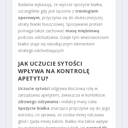
Badania wykazują, że wyższe spożycie białka,
szczególnie gdy jest łączone z
treningiem
oporowym
, przyczynia się do skuteczniejszej
utraty tkanki tłuszczowej. Spożywanie protein
pomaga także zachować
masę mięśniową
podczas odchudzania. Dzięki tym właściwościom
białko staje się nieodłącznym elementem
strategii odchudzających.
JAK UCZUCIE SYTOŚCI
WPŁYWA NA KONTROLĘ
APETYTU?
Uczucie sytości
odgrywa kluczową rolę w
zarządzaniu apetytem, zwłaszcza w kontekście
zdrowego odżywiania
i redukcji masy ciała.
Spożycie białka
znacząco przyczynia się do jego
wzrostu, co sprawia, że osoba mniej odczuwa
głód i zjada mniej kalorii. Białko ma także wpływ
na wydzielanie hormonów takich jak
peptyd YY