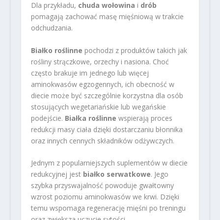
Dla przykładu,
chuda wołowina
i
drób
pomagają zachować masę mięśniową w trakcie
odchudzania.
Białko roślinne
pochodzi z produktów takich jak
rośliny strączkowe, orzechy i nasiona. Choć
często brakuje im jednego lub więcej
aminokwasów egzogennych, ich obecność w
diecie może być szczególnie korzystna dla osób
stosujących wegetariańskie lub wegańskie
podejście.
Białka roślinne
wspierają proces
redukcji masy ciała dzięki dostarczaniu błonnika
oraz innych cennych składników odżywczych.
Jednym z popularniejszych suplementów w diecie
redukcyjnej jest
białko serwatkowe
. Jego
szybka przyswajalność powoduje gwałtowny
wzrost poziomu aminokwasów we krwi. Dzięki
temu wspomaga regenerację mięśni po treningu
oraz zwiększa uczucie sytości.