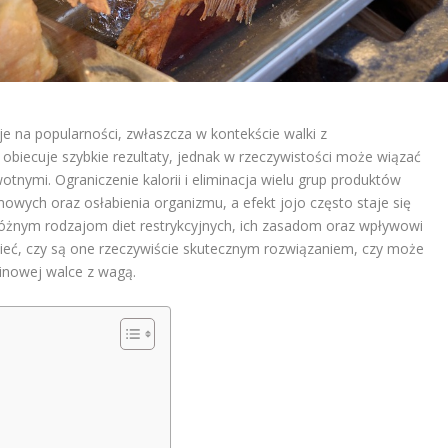
uje na popularności, zwłaszcza w kontekście walki z
biecuje szybkie rezultaty, jednak w rzeczywistości może wiązać
nymi. Ograniczenie kalorii i eliminacja wielu grup produktów
ych oraz osłabienia organizmu, a efekt jojo często staje się
j różnym rodzajom diet restrykcyjnych, ich zasadom oraz wpływowi
ieć, czy są one rzeczywiście skutecznym rozwiązaniem, czy może
nowej walce z wagą.