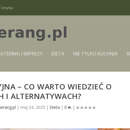
Toruniu
ATERING I IMPREZY
DIETA
NIE TYLKO KUCHNIA
S
YJNA – CO WARTO WIEDZIEĆ O
H I ALTERNATYWACH?
erang.pl
|
maj 24, 2025
|
Dieta
|
0
|