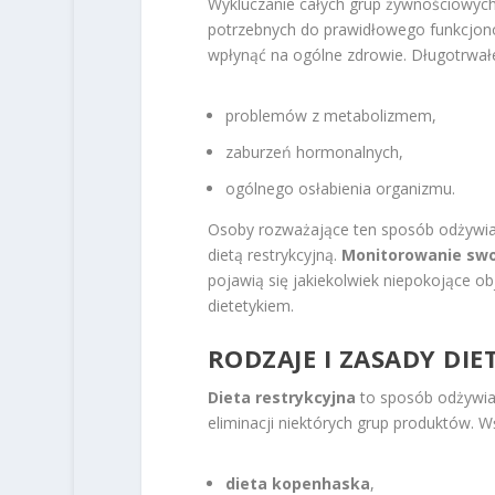
Wykluczanie całych grup żywnościowych
potrzebnych do prawidłowego funkcjono
wpłynąć na ogólne zdrowie. Długotrwałe
problemów z metabolizmem,
zaburzeń hormonalnych,
ogólnego osłabienia organizmu.
Osoby rozważające ten sposób odżywia
dietą restrykcyjną.
Monitorowanie swo
pojawią się jakiekolwiek niepokojące ob
dietetykiem.
RODZAJE I
ZASADY DIE
Dieta restrykcyjna
to sposób odżywiani
eliminacji niektórych grup produktów. W
dieta kopenhaska
,