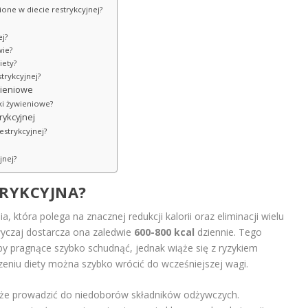
one w diecie restrykcyjnej?
ej?
wie?
iety?
strykcyjnej?
wieniowe
ki żywieniowe?
rykcyjnej
estrykcyjnej?
jnej?
TRYKCYJNA?
, która polega na znacznej redukcji kalorii oraz eliminacji wielu
yczaj dostarcza ona zaledwie
600-800 kcal
dziennie. Tego
by pragnące szybko schudnąć, jednak wiąże się z ryzykiem
zeniu diety można szybko wrócić do wcześniejszej wagi.
oże prowadzić do niedoborów składników odżywczych.