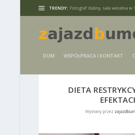
TRENDY:
Fotograf ślubny, sala weselna w 
DOM
WSPÓŁPRACA I KONTAKT
C
DIETA RESTRYKC
EFEKTAC
Wysłany przez
zajazdbum