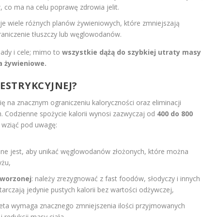
 co ma na celu poprawę zdrowia jelit.
eje wiele różnych planów żywieniowych, które zmniejszają
graniczenie tłuszczy lub węglowodanów.
sady i cele; mimo to
wszystkie dążą do szybkiej utraty masy
a żywieniowe.
RESTRYKCYJNEJ?
ię na znacznym ograniczeniu kaloryczności oraz eliminacji
. Codzienne spożycie kalorii wynosi zazwyczaj od
400 do 800
o wziąć pod uwagę:
żne jest, aby unikać węglowodanów złożonych, które można
yżu,
tworzonej
: należy zrezygnować z fast foodów, słodyczy i innych
arczają jedynie pustych kalorii bez wartości odżywczej,
dieta wymaga znacznego zmniejszenia ilości przyjmowanych
j redukcji masy ciała,