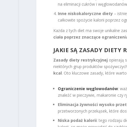
na eliminacji cukrów i węglowodanów,
Inne niskokaloryczne diety
– istni
całkowite spożycie kalorii poprzez o
Każda z tych diet ma swoje unikalne za
ciała poprzez znaczące ograniczeni
JAKIE SĄ ZASADY DIETY 
Zasady diety restrykcyjnej
opierają s
niektórych grup produktów spożywczych
kcal
. Oto kluczowe zasady, które wart
Ograniczenie węglowodanów
: wa
znaleźć w pieczywie, makaronie czy r
Eliminacja żywności wysoko prze
przetworzonych przekąsek, które dost
Niska podaż kalorii
: tego rodzaju 
kalorii, co może prowadzić do szybkie