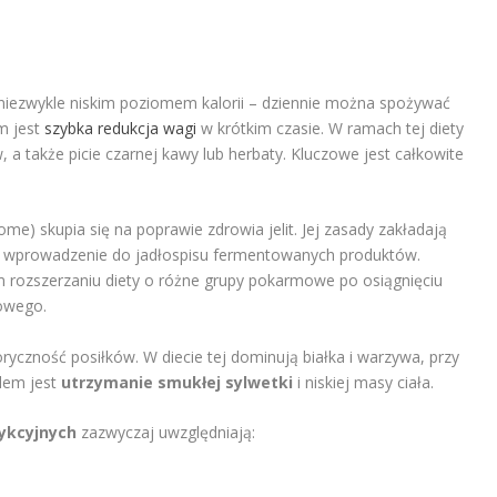
 niezwykle niskim poziomem kalorii – dziennie można spożywać
m jest
szybka redukcja wagi
w krótkim czasie. W ramach tej diety
w, a także picie czarnej kawy lub herbaty. Kluczowe jest całkowite
e) skupia się na poprawie zdrowia jelit. Jej zasady zakładają
z wprowadzenie do jadłospisu fermentowanych produktów.
m rozszerzaniu diety o różne grupy pokarmowe po osiągnięciu
owego.
ryczność posiłków. W diecie tej dominują białka i warzywa, przy
lem jest
utrzymanie smukłej sylwetki
i niskiej masy ciała.
ykcyjnych
zazwyczaj uwzględniają: