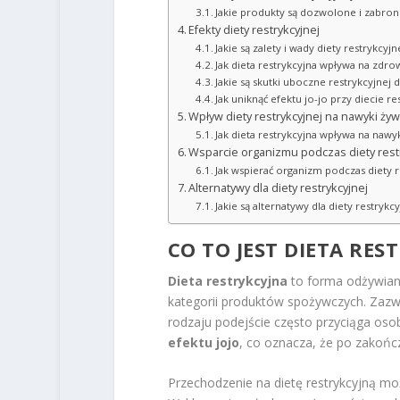
Jakie produkty są dozwolone i zabroni
Efekty diety restrykcyjnej
Jakie są zalety i wady diety restrykcyjn
Jak dieta restrykcyjna wpływa na zdro
Jakie są skutki uboczne restrykcyjnej d
Jak uniknąć efektu jo-jo przy diecie re
Wpływ diety restrykcyjnej na nawyki ży
Jak dieta restrykcyjna wpływa na nawy
Wsparcie organizmu podczas diety rest
Jak wspierać organizm podczas diety r
Alternatywy dla diety restrykcyjnej
Jakie są alternatywy dla diety restrykcy
CO TO JEST DIETA RES
Dieta restrykcyjna
to forma odżywiania
kategorii produktów spożywczych. Zazw
rodzaju podejście często przyciąga oso
efektu jojo
, co oznacza, że po zakońc
Przechodzenie na dietę restrykcyjną m