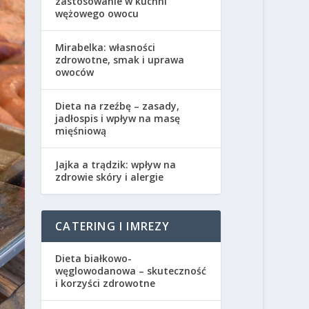
zastosowanie w kuchni
wężowego owocu
Mirabelka: własności
zdrowotne, smak i uprawa
owoców
Dieta na rzeźbę – zasady,
jadłospis i wpływ na masę
mięśniową
Jajka a trądzik: wpływ na
zdrowie skóry i alergie
CATERING I IMREZY
Dieta białkowo-
węglowodanowa – skuteczność
i korzyści zdrowotne