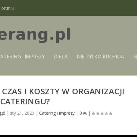
Toruniu
ATERING I IMPREZY
DIETA
NIE TYLKO KUCHNIA
S
 CZAS I KOSZTY W ORGANIZACJI
CATERINGU?
.pl
|
sty 21, 2023
|
Catering i imprezy
|
0
|