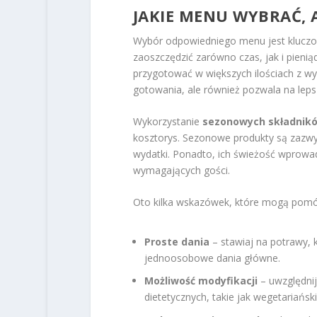
JAKIE MENU WYBRAĆ, A
Wybór odpowiedniego menu jest kluczow
zaoszczędzić zarówno czas, jak i pieni
przygotować w większych ilościach z wy
gotowania, ale również pozwala na lep
Wykorzystanie
sezonowych składnik
kosztorys. Sezonowe produkty są zazwycz
wydatki. Ponadto, ich świeżość wprowa
wymagających gości.
Oto kilka wskazówek, które mogą pom
Proste dania
– stawiaj na potrawy, 
jednoosobowe dania główne.
Możliwość modyfikacji
– uwzględnij
dietetycznych, takie jak wegetariańsk