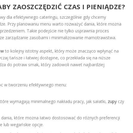
BY ZAOSZCZĘDZIĆ CZAS I PIENIĄDZE?
y dla efektywnego cateringu, szczególnie gdy chcemy
ądze. Przy planowaniu menu warto rozważyć dania, które można
przedzeniem. Takie podejście nie tylko usprawnia proces
sze zarządzanie zasobami i minimalizowanie marnotrawstwa.
ów
to kolejny istotny aspekt, który może znacząco wpłynąć na
aj tańsze i łatwiej dostępne, co przekłada się na niższe
dza do potraw smak, który zadowoli nawet najbardziej
óc w tworzeniu efektywnego menu:
które wymagają minimalnego nakładu pracy, jak sałatki,
zupy
czy
 dania, które można łatwo dostosować do różnych preferencji
ie lub wegańskie opcje.