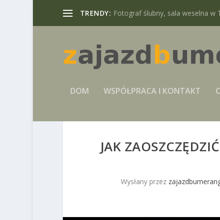
TRENDY:
Fotograf ślubny, sala weselna w 
DOM
WSPÓŁPRACA I KONTAKT
C
JAK ZAOSZCZĘDZIĆ
Wysłany przez
zajazdbumerang