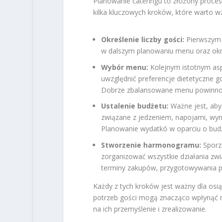
Planowanie cateringu to złożony proces
kilka kluczowych kroków, które warto 
Określenie liczby gości:
Pierwszym k
w dalszym planowaniu menu oraz okr
Wybór menu:
Kolejnym istotnym asp
uwzględnić preferencje dietetyczne go
Dobrze zbalansowane menu powinno r
Ustalenie budżetu:
Ważne jest, aby 
związane z jedzeniem, napojami, wy
Planowanie wydatkó w oparciu o budż
Stworzenie harmonogramu:
Sporz
zorganizować wszystkie działania z
terminy zakupów, przygotowywania p
Każdy z tych kroków jest ważny dla osi
potrzeb gości mogą znacząco wpłynąć n
na ich przemyślenie i zrealizowanie.