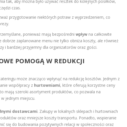
nia tak, aby można było używać resztek do kolejnych posiłków,
zędzi czas.
zważ przygotowanie niektórych potraw z wyprzedzeniem, co
rezy.
rzemyślane, ponieważ mają bezpośredni
wpływ
na całkowite
e dobrze zaplanowane menu nie tylko obniża koszty, ale również
szy i bardziej przyjemny dla organizatorów oraz gości.
POWE POMOGĄ W REDUKCJI
ateringu może znacząco wpłynąć na redukcję kosztów. Jednym z
zanie współpracy z
hurtowniami
, które oferują korzystne ceny
to mają szeroki asortyment produktów, co pozwala na
i w jednym miejscu.
alnymi dostawcami
. Zakupy w lokalnych sklepach i hurtowniach
produktów oraz mniejsze koszty transportu. Ponadto, wspieranie
nić się do budowania pozytywnych relacji w społeczności oraz