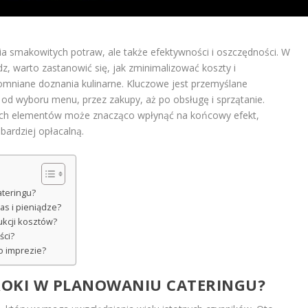
tia smakowitych potraw, ale także efektywności i oszczędności. W
dz, warto zastanowić się, jak zminimalizować koszty i
mniane doznania kulinarne. Kluczowe jest przemyślane
od wyboru menu, przez zakupy, aż po obsługę i sprzątanie.
ych elementów może znacząco wpłynąć na końcowy efekt,
 bardziej opłacalną.
ateringu?
as i pieniądze?
ukcji kosztów?
ści?
po imprezie?
KROKI W PLANOWANIU CATERINGU?