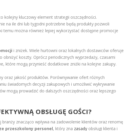
 kolejny kluczowy element strategii oszczędności.
nie na ile dni lub tygodni potrzebne będą produkty pozwoli
ki temu można również lepiej wykorzystać dostępne promocje
omocji
i zniżek. Wiele hurtowni oraz lokalnych dostawców oferuje
o obniżyć koszty. Oprócz periodicznych wyprzedaży, czasami
e, które mogą przynieść dodatkowe zniżki na kolejne zakupy.
ny oraz jakość produktów. Porównywanie ofert różnych
 świadomych decyzji zakupowych i umożliwić wykrywanie
upów mogą prowadzić do dalszych oszczędności oraz lepszego
FEKTYWNĄ OBSŁUGĘ GOŚCI?
j branży znacząco wpływa na zadowolenie klientów oraz renomę
ze przeszkolony personel
, który zna
zasady
obsługi klienta i