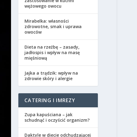
zastosowanie w kuchni
wężowego owocu
Mirabelka: własności
zdrowotne, smak i uprawa
owoców
Dieta na rzeźbę – zasady,
jadłospis i wpływ na masę
mięśniową
Jajka a trądzik: wpływ na
zdrowie skóry i alergie
CATERING I IMREZY
Zupa kapuściana – jak
schudnąć i oczyścić organizm?
Daktyle w diecie odchudzającej