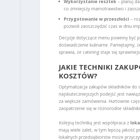
Wykorzystanie resztek
– planuj da
co zmniejszy marnotrawstwo i zaoszc
Przygotowanie w przeszłości
– ro
pozwoli zaoszczędzić czas w dniu imp
Decyzje dotyczące menu powinny być p
doświadczenie kulinarne. Pamiętajmy, ż
sprawia, że catering staje się sprawniej
JAKIE TECHNIKI ZAKU
KOSZTÓW?
Optymalizacja zakupów składników do c
najskuteczniejszych podejść jest nawią
za większe zamówienia. Hurtownie częs
zaopatrzenie się w różnorodne składnik
Kolejną techniką jest współpraca z
lok
mają wiele zalet, w tym lepszą jakość 
lokalnych przedsiębiorstw może przyczy