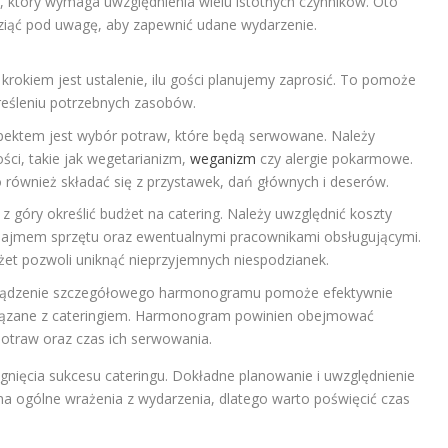
, który wymaga uwzględnienia wielu istotnych czynników. Oto
wziąć pod uwagę, aby zapewnić udane wydarzenie.
rokiem jest ustalenie, ilu gości planujemy zaprosić. To pomoże
eśleniu potrzebnych zasobów.
ektem jest wybór potraw, które będą serwowane. Należy
ści, takie jak wegetarianizm,
weganizm
czy alergie pokarmowe.
ównież składać się z przystawek, dań głównych i deserów.
z góry określić budżet na catering. Należy uwzględnić koszty
najmem sprzętu oraz ewentualnymi pracownikami obsługującymi.
et pozwoli uniknąć nieprzyjemnych niespodzianek.
ądzenie szczegółowego harmonogramu pomoże efektywnie
wiązane z cateringiem. Harmonogram powinien obejmować
otraw oraz czas ich serwowania.
ągnięcia sukcesu cateringu. Dokładne planowanie i uwzględnienie
a ogólne wrażenia z wydarzenia, dlatego warto poświęcić czas