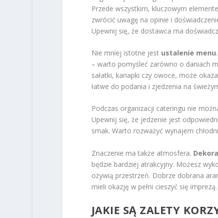
Przede wszystkim, kluczowym element
zwrócić uwagę na opinie i doświadczenie
Upewnij się, że dostawca ma doświadcze
Nie mniej istotne jest
ustalenie menu
– warto pomyśleć zarówno o daniach mię
sałatki, kanapki czy owoce, może okazać
łatwe do podania i zjedzenia na świeży
Podczas organizacji cateringu nie moż
Upewnij się, że jedzenie jest odpowied
smak. Warto rozważyć wynajem chłodni, j
Znaczenie ma także atmosfera.
Dekora
będzie bardziej atrakcyjny. Możesz wyko
ożywią przestrzeń. Dobrze dobrana aranż
mieli okazję w pełni cieszyć się imprezą.
JAKIE SĄ ZALETY KOR