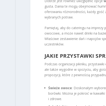
Dobrze jest również uwzględnić opcje
w
gusta. Dania te mogą obejmować hummus
oferowaniu różnorodności, każdy gość z
wybranych potraw.
Pamiętaj, aby do cateringu na imprezy
owocowe, a może nawet drinki na bazie
Właściwe zestawienie dań i napojów sp
uczestników.
JAKIE PRZYSTAWKI SP
Podczas organizacji pikniku, przystawki
ale także wygodne w spożyciu, aby gości
propozycji, które z pewnością przypadn
Świeże owoce
: Doskonałym wyborem
borówki. Można je pokroić w kawałki
i zdrowe.