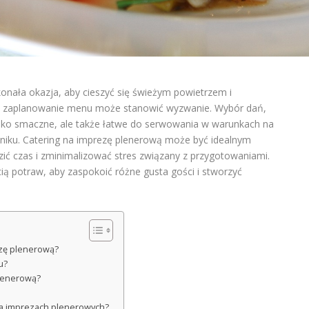
onała okazja, aby cieszyć się świeżym powietrzem i
ie zaplanowanie menu może stanowić wyzwanie. Wybór dań,
ylko smaczne, ale także łatwe do serwowania w warunkach na
kniku. Catering na imprezę plenerową może być idealnym
ić czas i zminimalizować stres związany z przygotowaniami.
ą potraw, aby zaspokoić różne gusta gości i stworzyć
ezę plenerową?
u?
plenerową?
u na imprezach plenerowych?