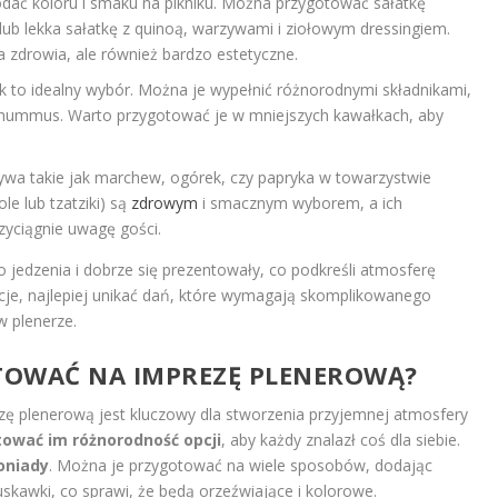
dać koloru i smaku na pikniku. Można przygotować sałatkę
 lub lekka sałatkę z quinoą, warzywami i ziołowym dressingiem.
a zdrowia, ale również bardzo estetyczne.
ek to idealny wybór. Można je wypełnić różnorodnymi składnikami,
ub hummus. Warto przygotować je w mniejszych kawałkach, aby
ywa takie jak marchew, ogórek, czy papryka w towarzystwie
e lub tzatziki) są
zdrowym
i smacznym wyborem, a ich
zyciągnie uwagę gości.
o jedzenia i dobrze się prezentowały, co podkreśli atmosferę
pcje, najlepiej unikać dań, które wymagają skomplikowanego
w plenerze.
OTOWAĆ NA IMPREZĘ PLENEROWĄ?
 plenerową jest kluczowy dla stworzenia przyjemnej atmosfery
ować im różnorodność opcji
, aby każdy znalazł coś dla siebie.
oniady
. Można je przygotować na wiele sposobów, dodając
ruskawki, co sprawi, że będą orzeźwiające i kolorowe.