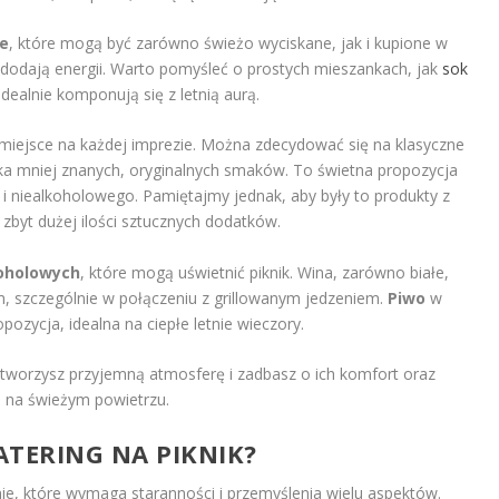
e
, które mogą być zarówno świeżo wyciskane, jak i kupione w
 dodają energii. Warto pomyśleć o prostych mieszankach, jak
sok
ealnie komponują się z letnią aurą.
iejsce na każdej imprezie. Można zdecydować się na klasyczne
ilka mniej znanych, oryginalnych smaków. To świetna propozycja
o i niealkoholowego. Pamiętajmy jednak, aby były to produkty z
 zbyt dużej ilości sztucznych dodatków.
oholowych
, które mogą uświetnić piknik. Wina, zarówno białe,
, szczególnie w połączeniu z grillowanym jedzeniem.
Piwo
w
pozycja, idealna na ciepłe letnie wieczory.
tworzysz przyjemną atmosferę i zadbasz o ich komfort oraz
 na świeżym powietrzu.
TERING NA PIKNIK?
nie, które wymaga staranności i przemyślenia wielu aspektów.