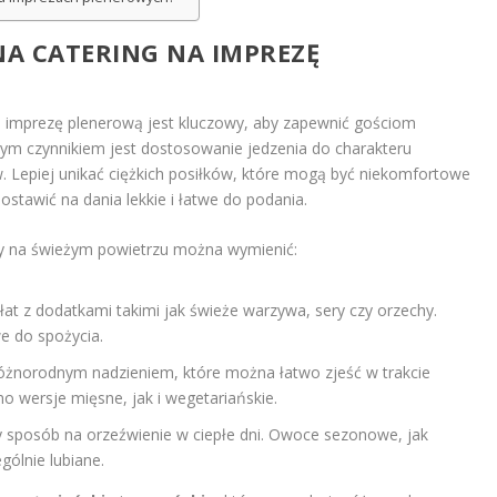
NA CATERING NA IMPREZĘ
 imprezę plenerową jest kluczowy, aby zapewnić gościom
zym czynnikiem jest dostosowanie jedzenia do charakteru
w. Lepiej unikać ciężkich posiłków, które mogą być niekomfortowe
stawić na dania lekkie i łatwe do podania.
y na świeżym powietrzu można wymienić:
t z dodatkami takimi jak świeże warzywa, sery czy orzechy.
we do spożycia.
różnorodnym nadzieniem, które można łatwo zjeść w trakcie
wersje mięsne, jak i wegetariańskie.
 sposób na orzeźwienie w ciepłe dni. Owoce sezonowe, jak
gólnie lubiane.