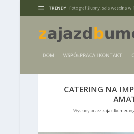
TRENDY:
Fotograf ślubny, sala weselna w 
DOM
WSPÓŁPRACA I KONTAKT
C
CATERING NA IM
AMA
Wysłany przez
zajazdbumerang