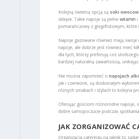
Kolejną świetną opcją są
soki owocow
sklepie. Takie napoje są pełne
witamin
i
pomarańczowy z grejpfrutowym, które id
Napoje gazowane również mają swoje m
napoje, ale dobrze jest również mieć k
dla tych, którzy preferują coś słodszeg
bardziej naturalną zawartością, unikając
Nie można zapomnieć o
napojach alk
jak i czerwone, są doskonałym wyborem
różnych smakach i stylach to kolejna pro
Oferując gościom różnorodne napoje, s
dobre samopoczucie podczas spotkania
JAK ZORGANIZOWAĆ CA
Organizacja cateringu na piknik to zada