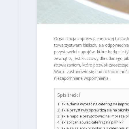
Organizacja imprezy plenerowej to dosk
towarzystwem bliskich, ale odpowiedn
przystawek i napojów, które będą nie t
zewnątrz, jest kluczowy dla udanego pi
rozwiązaniem, które pozwoli zaoszczędz
Warto zastanowić się nad różnorodności
niezapomniane wspomnienia.
Spis treści
Jakie dania wybrać na catering na impr
Jakie przystawki sprawdzą się na piknik
Jakie napoje przygotować na imprezę 
Jak zorganizować catering na piknik?
Jakie są zalety korzystania z catering