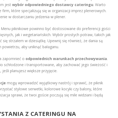
em jest
wybór odpowiedniego dostawcy cateringu
. Warto
 firm, które specjalizują się w organizacji imprez plenerowych.
nie w dostarczaniu jedzenia w plener.
. Menu piknikowe powinno być dostosowane do preferencji gości
snych, jak i wegetariańskich. Wybór prostych potraw, takich jak
 się strzałem w dziesiątkę. Upewnij się również, że dania są
m powietrzu, aby uniknąć bałaganu.
na zapomnieć o
odpowiednich warunkach przechowywania
.
nio schłodzone i transportowane, aby zachować jego świeżość i
eśli planujesz większe przyjęcie.
cje
mogą wprowadzić wyjątkowy nastrój i sprawić, że piknik
rzystać stylowe serwetki, kolorowe kocyki czy balony, które
acja sprawi, że twoi goście poczują się mile widziani i będą
ZYSTANIA Z CATERINGU NA