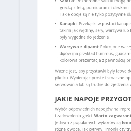
Sałatki
: Różnorodne sałatki mogą do
grecką z fetą, pomidorami i oliwkami
Takie opcje są nie tylko pozytywne dl
Kanapki
: Przekąski w postaci kanap
takimi jak wędliny, sery, warzywa l
były wygodne do jedzenia.
Warzywa z dipami
: Pokrojone warz
dipów (na przykład hummus, guacamol
kolorowa prezentacja z pewnością pr
Ważne jest, aby przystawki były łatwe d
pikniku. Wybierając proste i smaczne o
serwowania lub są trudne do zjedzenia 
JAKIE NAPOJE PRZYG
Wybór odpowiednich napojów na imprezę
i zadowolenia gości.
Warto zagwarant
Jednym z popularnych wyborów są
lem
różne owoce, jak cytryny, limonki czy t