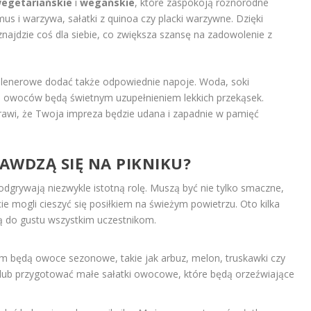
egetariańskie
i
wegańskie
, które zaspokoją różnorodne
 i warzywa, sałatki z quinoa czy placki warzywne. Dzięki
najdzie coś dla siebie, co zwiększa szansę na zadowolenie z
 plenerowe dodać także odpowiednie napoje. Woda, soki
 owoców będą świetnym uzupełnieniem lekkich przekąsek.
rawi, że Twoja impreza będzie udana i zapadnie w pamięć
RAWDZĄ SIĘ NA PIKNIKU?
 odgrywają niezwykle istotną rolę. Muszą być nie tylko smaczne,
e mogli cieszyć się posiłkiem na świeżym powietrzu. Oto kilka
ą do gustu wszystkim uczestnikom.
 będą owoce sezonowe, takie jak arbuz, melon, truskawki czy
 lub przygotować małe sałatki owocowe, które będą orzeźwiające