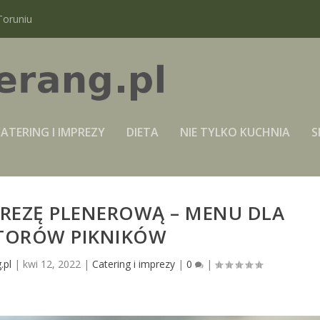
Toruniu
ATERING I IMPREZY
DIETA
NIE TYLKO KUCHNIA
S
PREZĘ PLENEROWĄ – MENU DLA
TORÓW PIKNIKÓW
.pl
|
kwi 12, 2022
|
Catering i imprezy
|
0
|