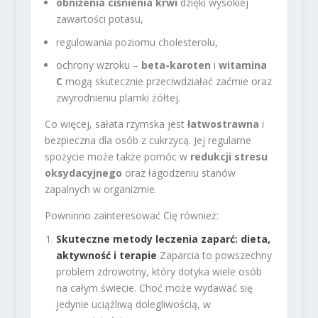
obniżenia ciśnienia krwi
dzięki wysokiej
zawartości potasu,
regulowania poziomu cholesterolu,
ochrony wzroku –
beta-karoten
i
witamina
C
mogą skutecznie przeciwdziałać zaćmie oraz
zwyrodnieniu plamki żółtej.
Co więcej, sałata rzymska jest
łatwostrawna
i
bezpieczna dla osób z cukrzycą. Jej regularne
spożycie może także pomóc w
redukcji stresu
oksydacyjnego
oraz łagodzeniu stanów
zapalnych w organizmie.
Powninno zainteresować Cię również:
Skuteczne metody leczenia zaparć: dieta,
aktywność i terapie
Zaparcia to powszechny
problem zdrowotny, który dotyka wiele osób
na całym świecie. Choć może wydawać się
jedynie uciążliwą dolegliwością, w