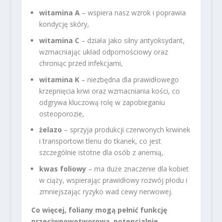
witamina A
– wspiera nasz wzrok i poprawia
kondycję skóry,
witamina C
– działa jako silny antyoksydant,
wzmacniając układ odpornościowy oraz
chroniąc przed infekcjami,
witamina K
– niezbędna dla prawidłowego
krzepnięcia krwi oraz wzmacniania kości, co
odgrywa kluczową rolę w zapobieganiu
osteoporozie,
żelazo
– sprzyja produkcji czerwonych krwinek
i transportowi tlenu do tkanek, co jest
szczególnie istotne dla osób z anemią,
kwas foliowy
– ma duże znaczenie dla kobiet
w ciąży, wspierając prawidłowy rozwój płodu i
zmniejszając ryzyko wad cewy nerwowej.
Co więcej, foliany mogą pełnić funkcję
przeciwnowotworową, potencjalnie