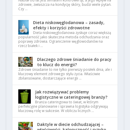
Nabiał od lat jest tematem kontrowersji, a jego wpływ na
zdrowie, zwłaszcza na kondycję skóry, budzi wiele pytań.
Czy …
Dieta niskowęglodanowa – zasady,
efekty i korzyści zdrowotne
Dieta niskowęglodanowa zyskuje coraz większą
popularność jako skuteczna metoda odchudzania oraz
poprawy zdrowia. Ograniczenie węglowodanów na
rzecz białek i …
Dlaczego zdrowe śniadanie do pracy
to klucz do energii?
Zdrowe śniadanie to nie tylko pierwszy posiłek dnia, ale i
kluczowy element zdrowego stylu życia. Właściwie
zbilansowane, dostarczające energii …
Jak rozwiązywać problemy
logistyczne w cateringowej branży?
Branża cateringowa to świat, w którym
perfekcyjne planowanie i sprawna logistyka odgrywają
kluczową rolę w sukcesie. W obliczu licznych …
Daktyle w diecie odchudzającej –
właściwości, kaloryczność i ryzyko