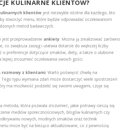
CJE KULINARNE KLIENTÓW?
ulinarnych klientów
jest niezwykle istotne dla każdego, kto
Aby stworzyć menu, które będzie odpowiadać oczekiwaniom
rawdzonych metod badawczych.
w jest przeprowadzenie
ankiety
. Można ją zrealizować zarówno
e, co zwiększa zasięg i ułatwia dotarcie do większej liczby
 o preferencje dotyczące smaków, diety, a także o ulubione
lepiej zrozumieć oczekiwania swoich gości.
ą
rozmowy z klientami
. Warto poświęcić chwilę na
lu. Tego typu wymiana zdań może dostarczyć wiele spostrzeżeń
który ma możliwość podzielić się swoimi uwagami, czuje się
a metoda, która pozwala zrozumieć, jakie potrawy cieszą się
zenie mediów społecznościowych, blogów kulinarnych czy
dkrywaniu nowych, modnych smaków oraz technik
menu może być na bieżąco aktualizowane, co z pewnością