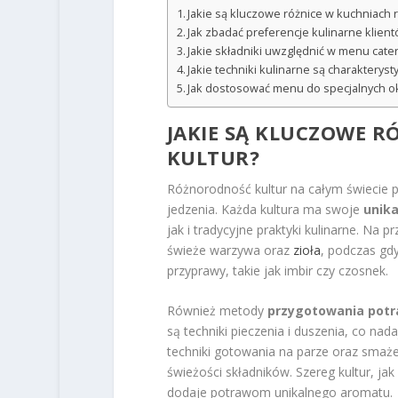
Jakie są kluczowe różnice w kuchniach 
Jak zbadać preferencje kulinarne klien
Jakie składniki uwzględnić w menu cat
Jakie techniki kulinarne są charakteryst
Jak dostosować menu do specjalnych oka
JAKIE SĄ KLUCZOWE 
KULTUR?
Różnorodność kultur na całym świecie p
jedzenia. Każda kultura ma swoje
unika
jak i tradycyjne praktyki kulinarne. Na 
świeże warzywa oraz
zioła
, podczas gdy
przyprawy, takie jak imbir czy czosnek.
Również metody
przygotowania pot
są techniki pieczenia i duszenia, co n
techniki gotowania na parze oraz smaże
świeżości składników. Szereg kultur, jak
dodaje potrawom unikalnego aromatu.