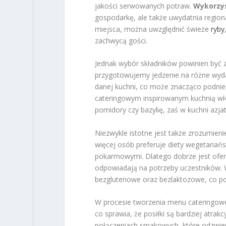
jakości serwowanych potraw.
Wykorzys
gospodarkę, ale także uwydatnia regiona
miejsca, można uwzględnić świeże
ryby
zachwycą gości.
Jednak wybór składników powinien być
przygotowujemy jedzenie na różne wydar
danej kuchni, co może znacząco podnieś
cateringowym inspirowanym kuchnią włos
pomidory czy bazylię, zaś w kuchni azjat
Niezwykle istotne jest także zrozumien
więcej osób preferuje diety wegetariańs
pokarmowymi. Dlatego dobrze jest ofero
odpowiadają na potrzeby uczestników. 
bezglutenowe oraz bezlaktozowe, co poz
W procesie tworzenia menu cateringowe
co sprawia, że posiłki są bardziej atrak
połączeniach smakowych, które odzwierc