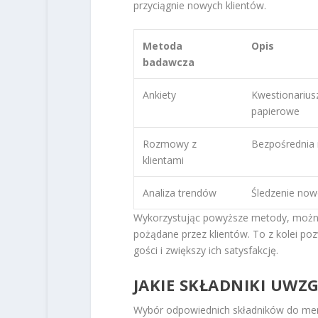
przyciągnie nowych klientów.
Metoda
Opis
badawcza
Ankiety
Kwestionariusz
papierowe
Rozmowy z
Bezpośrednia 
klientami
Analiza trendów
Śledzenie nowo
Wykorzystując powyższe metody, można 
pożądane przez klientów. To z kolei poz
gości i zwiększy ich satysfakcję.
JAKIE SKŁADNIKI UW
Wybór odpowiednich składników do men