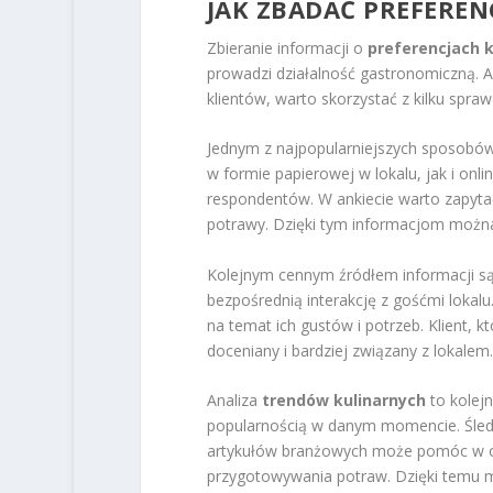
JAK ZBADAĆ PREFEREN
Zbieranie informacji o
preferencjach k
prowadzi działalność gastronomiczną. 
klientów, warto skorzystać z kilku sp
Jednym z najpopularniejszych sposobó
w formie papierowej w lokalu, jak i onlin
respondentów. W ankiecie warto zapytać
potrawy. Dzięki tym informacjom można 
Kolejnym cennym źródłem informacji s
bezpośrednią interakcję z gośćmi loka
na temat ich gustów i potrzeb. Klient, 
doceniany i bardziej związany z lokalem.
Analiza
trendów kulinarnych
to kolejn
popularnością w danym momencie. Śled
artykułów branżowych może pomóc w o
przygotowywania potraw. Dzięki temu 