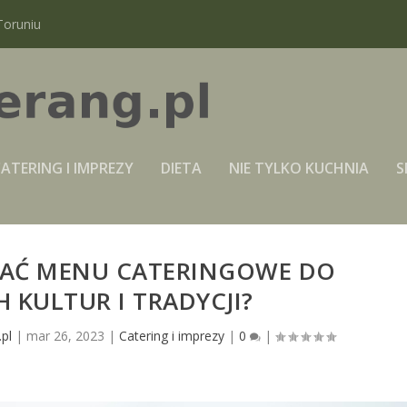
Toruniu
ATERING I IMPREZY
DIETA
NIE TYLKO KUCHNIA
S
AĆ MENU CATERINGOWE DO
 KULTUR I TRADYCJI?
pl
|
mar 26, 2023
|
Catering i imprezy
|
0
|