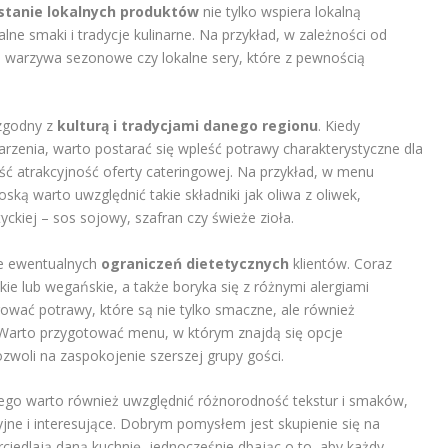
tanie lokalnych produktów
nie tylko wspiera lokalną
lne smaki i tradycje kulinarne. Na przykład, w zależności od
, warzywa sezonowe czy lokalne sery, które z pewnością
 zgodny z
kulturą i tradycjami danego regionu
. Kiedy
zenia, warto postarać się wpleść potrawy charakterystyczne dla
ć atrakcyjność oferty cateringowej. Na przykład, w menu
ką warto uwzględnić takie składniki jak oliwa z oliwek,
yckiej – sos sojowy, szafran czy świeże zioła.
ie ewentualnych
ograniczeń dietetycznych
klientów. Coraz
kie lub wegańskie, a także boryka się z różnymi alergiami
wać potrawy, które są nie tylko smaczne, ale również
Warto przygotować menu, w którym znajdą się opcje
woli na zaspokojenie szerszej grupy gości.
go warto również uwzględnić różnorodność tekstur i smaków,
cyjne i interesujące. Dobrym pomysłem jest skupienie się na
iedlają daną kuchnię, jednocześnie dbając o to, aby każdy