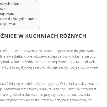
różnych kultur?
tów?
eringowym?
yczne dla różnych kultur?
zji i świąt?
RÓŻNICE W KUCHNIACH RÓŻNYCH
rzekłada się na równie zróżnicowane podejście do gotowania i
lne składniki
, które odzwierciedlają zarówno lokalne zasoby,
przykład, w kuchni śródziemnomorskiej dominują oliwa z oliwek,
 w kuchni azjatyckiej szeroko stosuje się ryż, soję i różnorodne
raw
różnią się w zależności od regionu. W kuchni włoskiej ważne
adaje potrawom intensywny smak. W Azji popularne są natomiast
nia w głębokim tłuszczu, co przyczynia się do zachowania
 na przykład meksykańska, często korzysta z grillowania, co