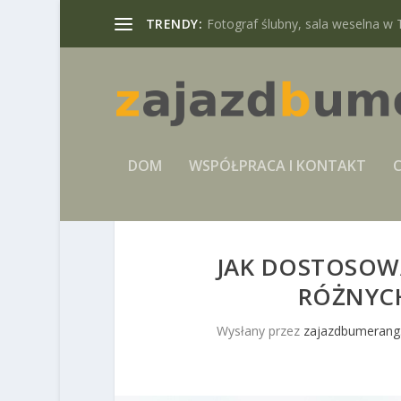
TRENDY:
Fotograf ślubny, sala weselna w 
DOM
WSPÓŁPRACA I KONTAKT
C
JAK DOSTOSOW
RÓŻNYCH
Wysłany przez
zajazdbumerang.