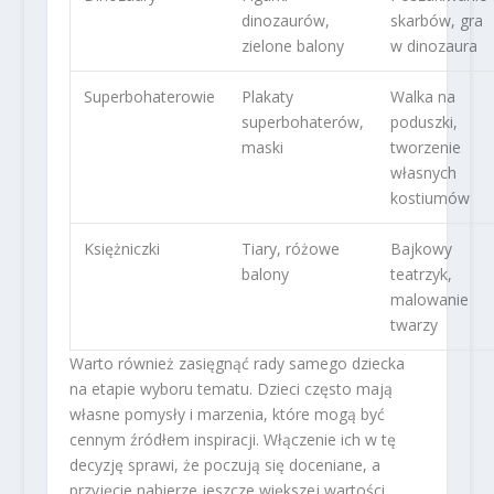
dinozaurów,
skarbów, gra
zielone balony
w dinozaura
Superbohaterowie
Plakaty
Walka na
superbohaterów,
poduszki,
maski
tworzenie
własnych
kostiumów
Księżniczki
Tiary, różowe
Bajkowy
balony
teatrzyk,
malowanie
twarzy
Warto również zasięgnąć rady samego dziecka
na etapie wyboru tematu. Dzieci często mają
własne pomysły i marzenia, które mogą być
cennym źródłem inspiracji. Włączenie ich w tę
decyzję sprawi, że poczują się doceniane, a
przyjęcie nabierze jeszcze większej wartości