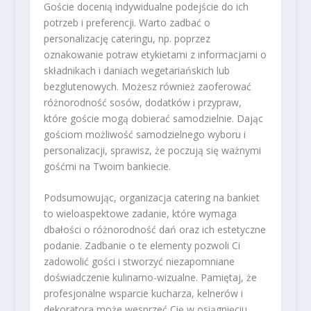
Goście docenią indywidualne podejście do ich
potrzeb i preferencji. Warto zadbać o
personalizację cateringu, np. poprzez
oznakowanie potraw etykietami z informacjami o
składnikach i daniach wegetariańskich lub
bezglutenowych. Możesz również zaoferować
różnorodność sosów, dodatków i przypraw,
które goście mogą dobierać samodzielnie. Dając
gościom możliwość samodzielnego wyboru i
personalizacji, sprawisz, że poczują się ważnymi
gośćmi na Twoim bankiecie.
Podsumowując, organizacja catering na bankiet
to wieloaspektowe zadanie, które wymaga
dbałości o różnorodność dań oraz ich estetyczne
podanie. Zadbanie o te elementy pozwoli Ci
zadowolić gości i stworzyć niezapomniane
doświadczenie kulinarno-wizualne. Pamiętaj, że
profesjonalne wsparcie kucharza, kelnerów i
dekoratora może wesprzeć Cię w osiągnięciu