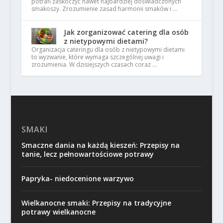
potrafi zaskoczyć nawet najbardziej doświadczonych
smakoszy. Zrozumienie zasad harmonii smaków i …
Jak zorganizować catering dla osób
z nietypowymi dietami?
Organizacja cateringu dla osób z nietypowymi dietami
to wyzwanie, które wymaga szczególnej uwagi i
zrozumienia. W dzisiejszych czasach coraz …
SMAKI
Smaczne dania na każdą kieszeń: Przepisy na
tanie, lecz pełnowartościowe potrawy
Papryka- niedocenione warzywo
Wielkanocne smaki: Przepisy na tradycyjne
potrawy wielkanocne