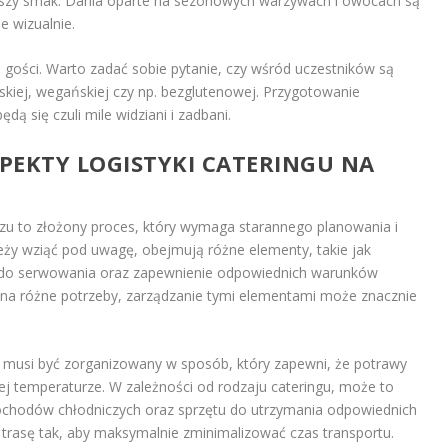
pszy smak. Dania oparte na sezonowych warzywach i owocach są
e wizualnie.
 gości. Warto zadać sobie pytanie, czy wśród uczestników są
skiej, wegańskiej czy np. bezglutenowej. Przygotowanie
dą się czuli mile widziani i zadbani.
SPEKTY LOGISTYKI CATERINGU NA
rzu to złożony proces, który wymaga starannego planowania i
leży wziąć pod uwagę, obejmują różne elementy, takie jak
tu do serwowania oraz zapewnienie odpowiednich warunków
na różne potrzeby, zarządzanie tymi elementami może znacznie
musi być zorganizowany w sposób, który zapewni, że potrawy
ej temperaturze. W zależności od rodzaju cateringu, może to
ochodów chłodniczych oraz sprzętu do utrzymania odpowiednich
trasę tak, aby maksymalnie zminimalizować czas transportu.