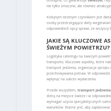
dostępne, co gwarantuje
świeżość
i le
nie tylko smaczne, ale również atrakcyjn
Kolejnym istotnym czynnikiem jest dieta
osoby przestrzegające diety wegetariań
odpowiednich opcji sprawi, że wszyscy bę
JAKIE SĄ KLUCZOWE A
ŚWIEŻYM POWIETRZU?
Logistyka cateringu na świeżym powiet
transportu. Kluczowe aspekty, które na
transport jedzenia, organizacja sprzę
przechowywania potraw. W odpowiedzi 
wpłynąć na sukces wydarzenia.
Przede wszystkim,
transport jedzenia
dotrą na miejsce świeże i w odpowiedni
wymagać użycia specjalistycznych sam
warunków. Ważne jest, aby zaplanować 