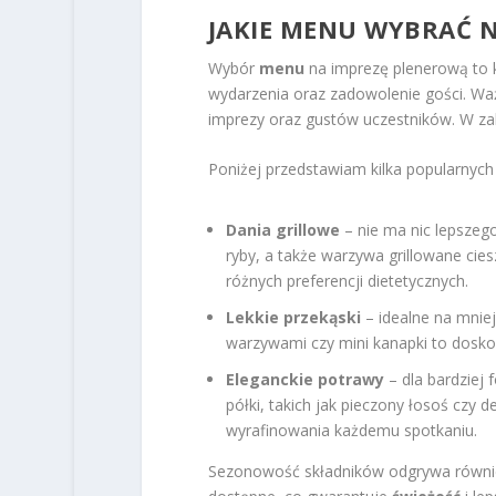
JAKIE MENU WYBRAĆ 
Wybór
menu
na imprezę plenerową to 
wydarzenia oraz zadowolenie gości. Wa
imprezy oraz gustów uczestników. W zal
Poniżej przedstawiam kilka popularnych
Dania grillowe
– nie ma nic lepszego
ryby, a także warzywa grillowane cie
różnych preferencji dietetycznych.
Lekkie przekąski
– idealne na mnie
warzywami czy mini kanapki to dosk
Eleganckie potrawy
– dla bardziej
półki, takich jak pieczony łosoś czy d
wyrafinowania każdemu spotkaniu.
Sezonowość składników odgrywa również i