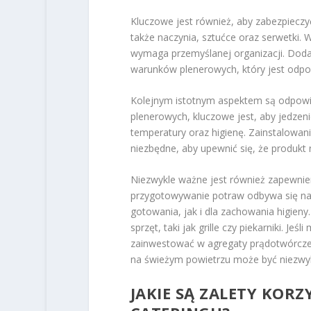
Kluczowe jest również, aby zabezpiecz
także naczynia, sztućce oraz serwetki. 
wymaga przemyślanej organizacji. Dod
warunków plenerowych, który jest odpor
Kolejnym istotnym aspektem są odpow
plenerowych, kluczowe jest, aby jedzen
temperatury oraz higienę. Zainstalowa
niezbędne, aby upewnić się, że produkt n
Niezwykle ważne jest również zapewni
przygotowywanie potraw odbywa się na 
gotowania, jak i dla zachowania higien
sprzęt, taki jak grille czy piekarniki. J
zainwestować w agregaty prądotwórcze o
na świeżym powietrzu może być niezwyk
JAKIE SĄ ZALETY KOR