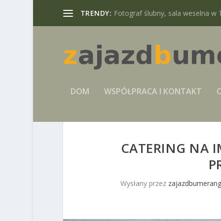
TRENDY:
Fotograf ślubny, sala weselna w 
DOM
WSPÓŁPRACA I KONTAKT
C
CATERING NA I
P
Wysłany przez
zajazdbumerang