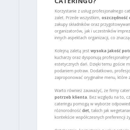
CATERINGU?
Korzystanie z usług profesjonalnego cat
zalet. Przede wszystkim,
oszczędność 
zakupy składników oraz przygotowywan
organizatorów, jak i uczestników imprez
innych aspektach organizacji, co znaczą
Kolejną zaletą jest
wysoka jakość pot
kucharzy oraz dysponują profesjonalny
estetycznych dań. Dzięki temu goście 
podaniem potraw. Dodatkowo, profesjonal
zaproponować oryginalne menu, które z
Warto również zauważyć, że firmy cate
potrzeb klienta
. Bez względu na to, cz
cateringu pomogą w wyborze odpowiedni
różnorodność
diet
, takich jak wegetar
kontekście współczesnych preferencji ż