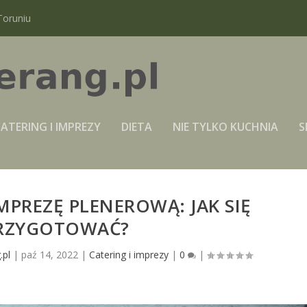
Toruniu
ATERING I IMPREZY
DIETA
NIE TYLKO KUCHNIA
S
MPREZĘ PLENEROWĄ: JAK SIĘ
RZYGOTOWAĆ?
.pl
|
paź 14, 2022
|
Catering i imprezy
|
0
|