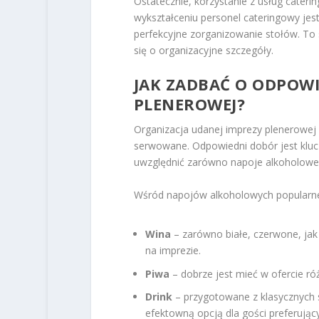
Ostatecznie, korzystanie z usług cater
wykształceniu personel cateringowy jest
perfekcyjne zorganizowanie stołów. To 
się o organizacyjne szczegóły.
JAK ZADBAĆ O ODPOWI
PLENEROWEJ?
Organizacja udanej imprezy plenerowej
serwowane. Odpowiedni dobór jest kluc
uwzględnić zarówno napoje alkoholowe, 
Wśród napojów alkoholowych popularne
Wina
– zarówno białe, czerwone, jak
na imprezie.
Piwa
– dobrze jest mieć w ofercie róż
Drink
– przygotowane z klasycznych s
efektowną opcją dla gości preferują