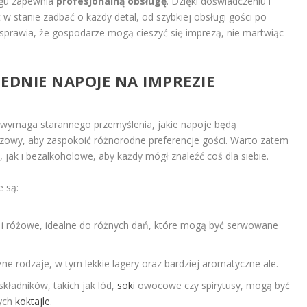
ingu zapewnia
profesjonalną obsługę
. Dzięki doświadczeniu i
 w stanie zadbać o każdy detal, od szybkiej obsługi gości po
sprawia, że gospodarze mogą cieszyć się imprezą, nie martwiąc
EDNIE NAPOJE NA IMPREZIE
 wymaga starannego przemyślenia, jakie napoje będą
zowy, aby zaspokoić różnorodne preferencje gości. Warto zatem
jak i bezalkoholowe, aby każdy mógł znaleźć coś dla siebie.
 są:
 i różowe, idealne do różnych dań, które mogą być serwowane
ne rodzaje, w tym lekkie lagery oraz bardziej aromatyczne ale.
kładników, takich jak lód,
soki
owocowe czy spirytusy, mogą być
cych
koktajle
.