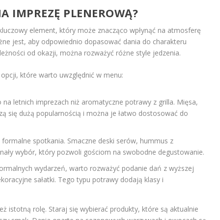
NA IMPREZĘ PLENEROWĄ?
kluczowy element, który może znacząco wpłynąć na atmosferę
żne jest, aby odpowiednio dopasować dania do charakteru
eżności od okazji, można rozważyć różne style jedzenia.
 opcji, które warto uwzględnić w menu:
 na letnich imprezach niż aromatyczne potrawy z grilla. Mięsa,
szą się dużą popularnością i można je łatwo dostosować do
j formalne spotkania. Smaczne deski serów, hummus z
onały wybór, który pozwoli gościom na swobodne degustowanie.
 formalnych wydarzeń, warto rozważyć podanie dań z wyższej
ekoracyjne sałatki. Tego typu potrawy dodają klasy i
stotną rolę. Staraj się wybierać produkty, które są aktualnie