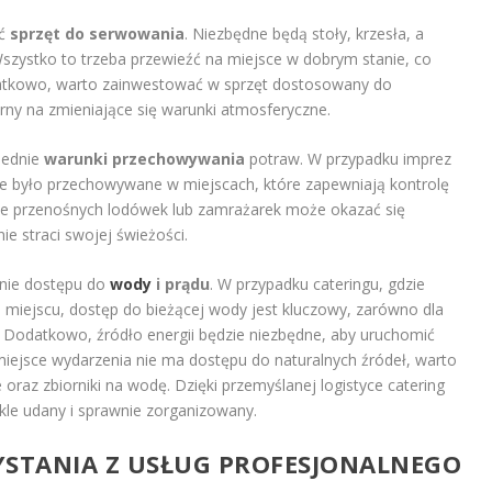
yć
sprzęt do serwowania
. Niezbędne będą stoły, krzesła, a
Wszystko to trzeba przewieźć na miejsce w dobrym stanie, co
atkowo, warto zainwestować w sprzęt dostosowany do
ny na zmieniające się warunki atmosferyczne.
iednie
warunki przechowywania
potraw. W przypadku imprez
ie było przechowywane w miejscach, które zapewniają kontrolę
nie przenośnych lodówek lub zamrażarek może okazać się
ie straci swojej świeżości.
enie dostępu do
wody
i prądu
. W przypadku cateringu, gdzie
miejscu, dostęp do bieżącej wody jest kluczowy, zarówno dla
y. Dodatkowo, źródło energii będzie niezbędne, aby uruchomić
eśli miejsce wydarzenia nie ma dostępu do naturalnych źródeł, warto
raz zbiorniki na wodę. Dzięki przemyślanej logistyce catering
le udany i sprawnie zorganizowany.
ZYSTANIA Z USŁUG PROFESJONALNEGO