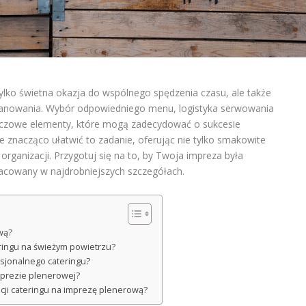
tylko świetna okazja do wspólnego spędzenia czasu, ale także
anowania. Wybór odpowiedniego menu, logistyka serwowania
luczowe elementy, które mogą zadecydować o sukcesie
e znacząco ułatwić to zadanie, oferując nie tylko smakowite
organizacji. Przygotuj się na to, by Twoja impreza była
racowany w najdrobniejszych szczegółach.
wą?
eringu na świeżym powietrzu?
fesjonalnego cateringu?
mprezie plenerowej?
acji cateringu na imprezę plenerową?