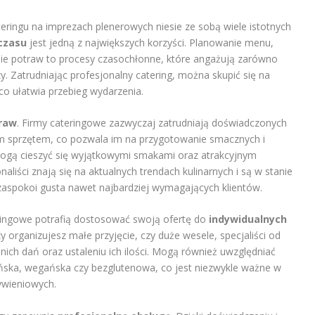
eringu na imprezach plenerowych niesie ze sobą wiele istotnych
czasu
jest jedną z największych korzyści. Planowanie menu,
ie potraw to procesy czasochłonne, które angażują zarówno
y. Zatrudniając profesjonalny catering, można skupić się na
co ułatwia przebieg wydarzenia.
raw
. Firmy cateringowe zazwyczaj zatrudniają doświadczonych
m sprzętem, co pozwala im na przygotowanie smacznych i
mogą cieszyć się wyjątkowymi smakami oraz atrakcyjnym
iści znają się na aktualnych trendach kulinarnych i są w stanie
aspokoi gusta nawet najbardziej wymagających klientów.
ringowe potrafią dostosować swoją ofertę do
indywidualnych
y organizujesz małe przyjęcie, czy duże wesele, specjaliści od
ch dań oraz ustaleniu ich ilości. Mogą również uwzględniać
iańska, wegańska czy bezglutenowa, co jest niezwykle ważne w
ywieniowych.