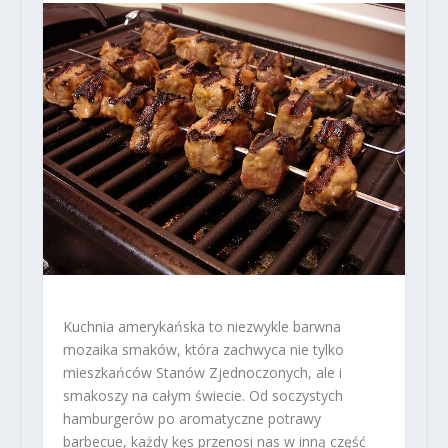
Kuchnia amerykańska to niezwykle barwna
mozaika smaków, która zachwyca nie tylko
mieszkańców Stanów Zjednoczonych, ale i
smakoszy na całym świecie. Od soczystych
hamburgerów po aromatyczne potrawy
barbecue, każdy kęs przenosi nas w inną część